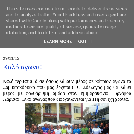
This site uses cookies from Google to deliver its services
and to analyze traffic. Your IP address and user-agent are
shared with Google along with performance and security
metrics to ensure quality of service, generate usage
statistics, and to detect and address abuse.
Νέα
Σύλλογος
Ιπποκράτειος
Γεντίκι 
LEARN MORE
GOT IT
29/11/13
Καλό αγωνα!
Καλό τερματισμό σε όσους λάβουν μέρος σε κάποιον αγώνα το
Σαββατοκύριακο που μας έρχεται!!! Ο Σύλλογος μας θα λάβει
μέρος με πολυάριθμη ομάδα στον ημιμαραθώνιο Τυρνάβου
Λάρισας. Ένας αγώνας που διοργανώνεται για 11η συνεχή χρονιά.