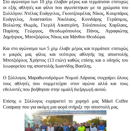
Στο αγώνισμα των 10 χλμ έλαβαν μέρος και τερμάτισαν επιτυχώς
οι εξής αθλητές και φίλοι που αγωνίστηκαν με τα χρώματα του
Συλλόγου: Ντέλας Ευάγγελος, Γκουτζουρέλας Νίκος, Κουμπάρος
Ευάγγελος, Αναστασίου Νικόλαος, Κονιδάρης Γεράσιμος,
Βολιώτης Θωμάς, Γκερλή Αικατερίνη, Τολιόπουλος Χαρίλαος,
Παρίσης Γεώργιος, Θεοδωρόπουλος Πάνος, Αγραφιώτης
Δημήτριος, Μποτζιόρλος Νίκος και Μάνθου Θεοδώρα.
Και στο αγώνισμα των 5 χλμ έλαβε μέρος και τερμάτισε επιτυχώς
ο μικρός μας φίλος και νεότερος αθλητής της αποστολής
Μποτζιόρλος Χρήστος (13 ετών) καθώς επίσης και ο οδηγός του
λεωφορείου της αποστολής Ιωαννίδης Βασίλης.
Ο Σύλλογος Μαραθωνοδρόμων Νομού Λάρισας συγχαίρει όλους
τους αθλητές που συμμετείχαν στον αγώνα αλλά και τους
εθελοντές που βοήθησαν στην ομαλή διεξαγωγή αυτού.
Επίσης ο Σύλλογος ευχαριστεί το χορηγό μας Mikel Coffee
Company που για ακόμη μια φορά στήριξε την αποστολή μας.