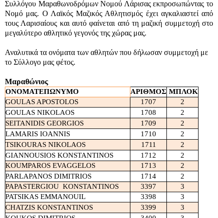
Συλλόγου Μαραθωνοδρόμων Νομού Λάρισας εκπροσωπώντας το
Νομό μας. Ο Λαϊκός Μαζικός Αθλητισμός έχει αγκαλιαστεί από
τους Λαρισαίους και αυτό φαίνεται από τη μαζική συμμετοχή στο
μεγαλύτερο αθλητικό γεγονός της χώρας μας.
Αναλυτικά τα ονόματα των αθλητών που δήλωσαν συμμετοχή με
το Σύλλογο μας φέτος.
Μαραθώνιος
ΟΝΟΜΑΤΕΠΩΝΥΜΟ
ΑΡΙΘΜΟΣ
ΜΠΛΟΚ
GOULAS
APOSTOLOS
1707
2
GOULAS
NIKOLAOS
1708
2
SEITANIDIS
GEORGIOS
1709
2
LAMARIS
IOANNIS
1710
2
TSIKOURAS
NIKOLAOS
1711
2
GIANNOUSIOS
KONSTANTINOS
1712
2
KOUMPAROS EVAGGELOS
1713
2
PARLAPANOS
DIMITRIOS
1714
2
PAPASTERGIOU KONSTANTINOS
3397
3
PATSIKAS EMMANOUIL
3398
3
CHATZIS
KONSTANTINOS
3399
3