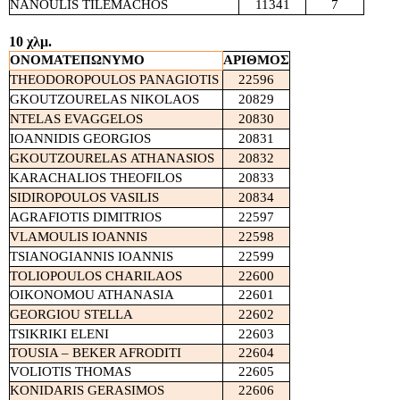
NANOULIS
TILEMACHOS
11341
7
10 χλμ.
ΟΝΟΜΑΤΕΠΩΝΥΜΟ
ΑΡΙΘΜΟΣ
THEODOROPOULOS
PANAGIOTIS
22596
GKOUTZOURELAS
NIKOLAOS
20829
NTELAS
EVAGGELOS
20830
IOANNIDIS
GEORGIOS
20831
GKOUTZOURELAS
ATHANASIOS
20832
KARACHALIOS THEOFILOS
20833
SIDIROPOULOS
VASILIS
20834
AGRAFIOTIS
DIMITRIOS
22597
VLAMOULIS
IOANNIS
22598
TSIANOGIANNIS
IOANNIS
22599
TOLIOPOULOS
CHARILAOS
22600
OIKONOMOU ATHANASIA
22601
GEORGIOU
STELLA
22602
TSIKRIKI
ELENI
22603
TOUSIA – BEKER AFRODITI
22604
VOLIOTIS THOMAS
22605
KONIDARIS GERASIMOS
22606