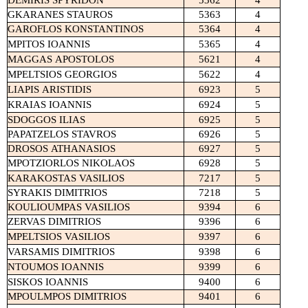
DEMIRIS
SPYRIDON
5362
4
GKARANES STAUROS
5363
4
GAROFLOS KONSTANTINOS
5364
4
MPITOS
IOANNIS
5365
4
MAGGAS
APOSTOLOS
5621
4
MPELTSIOS
GEORGIOS
5622
4
LIAPIS
ARISTIDIS
6923
5
KRAIAS
IOANNIS
6924
5
SDOGGOS
ILIAS
6925
5
PAPATZELOS STAVROS
6926
5
DROSOS
ATHANASIOS
6927
5
MPOTZIORLOS NIKOLAOS
6928
5
KARAKOSTAS
VASILIOS
7217
5
SYRAKIS DIMITRIOS
7218
5
KOULIOUMPAS
VASILIOS
9394
6
ZERVAS DIMITRIOS
9396
6
MPELTSIOS
VASILIOS
9397
6
VARSAMIS
DIMITRIOS
9398
6
NTOUMOS
IOANNIS
9399
6
SISKOS
IOANNIS
9400
6
MPOULMPOS DIMITRIOS
9401
6