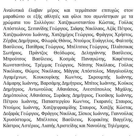
Αναλυτικά έλαβαν μέρος και τερμάτισαν επιτυχώς στον
μαραθώνιο οι εξής αθλητές και φίλοι που αγωνίστηκαν με τα
χρώματα του Συλλόγου: Χατζηκωνσταντίου Κώστας, Γούλας
Απόστολος, Σειτανίδης Γεώργιος, Σιάφης Νικόλαος, Αζάς Πέτρος,
Χατζηιωάννου Ιωάννης, Χατζημίχος Γεώργιος, Φράγγος Χρήστος,
Ζέρβας Δημήτριος, Φλωράς Θάνος, Ντούμος Ευάγγελος, Φαλτσής
Βασίλειος, Πατίθρας Γεώργιος, Μπέλτσιος Γεώργιος, Πλιάτσικας
Σωτήριος, Πράντζος Θεόδωρος, Δεληγιάννης Βασίλειος,
Μπρούτσος Βασίλειος, Κοσμάς Παναγιώτης, Καφέτσιος
Κωνσταντίνος, Τρέμμας Γεώργιος, Νάτσης Νικόλαος, Γούλας
Νικόλαος, Θώμος Νικόλαος, Μάγγας Απόστολος, Μαγαλιούλης
Αγαμέμνων, Κουκουρίκης Κων/νος, Σκρουμπής Ιωάννης,
Λάμαρης Ιωάννης, Βαρσάμης Δημήτριος, Μπίτος Ιωάννης, Κούκος
Δημήτριος, Αντωνούλας Αθανάσιος, Ανεστόπουλος Μιχάλης,
Δημόπουλος Αθανάσιος, Συράκης Δημήτριος, Γκισάκης Ιωάννης,
Πέτρου Ιωάννης, Παπαστεργίου Κων/νος, Γκαρανές Σταυρος,
Ντούμος Ιωάννης, Χατζηεφραιμίδης Σταυρος, Χατζής Κώστας,
Δοξαράς Γεώργιος, Φράγγος Νικόλας, Σίσκος Ιωάννης, Γιαννούλας
Χρυσόστομος, Μπέλτσιος Βασίλειος, Κορακίτης Βαγγέλης,
Κάστρος Αστέριος, Λιαπής Αριστείδης και Νανούλης Τηλέμαχος.