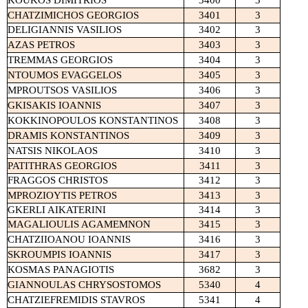
KOUKOS
DIMITRIOS
3400
3
CHATZIMICHOS
GEORGIOS
3401
3
DELIGIANNIS
VASILIOS
3402
3
AZAS PETROS
3403
3
TREMMAS
GEORGIOS
3404
3
NTOUMOS
EVAGGELOS
3405
3
MPROUTSOS
VASILIOS
3406
3
GKISAKIS
IOANNIS
3407
3
KOKKINOPOULOS
KONSTANTINOS
3408
3
DRAMIS
KONSTANTINOS
3409
3
NATSIS
NIKOLAOS
3410
3
PATITHRAS
GEORGIOS
3411
3
FRAGGOS
CHRISTOS
3412
3
MPROZIOYTIS
PETROS
3413
3
GKERLI AIKATERINI
3414
3
MAGALIOULIS AGAMEMNON
3415
3
CHATZIIOANOU
IOANNIS
3416
3
SKROUMPIS
IOANNIS
3417
3
KOSMAS
PANAGIOTIS
3682
3
GIANNOULAS
CHRYSOSTOMOS
5340
4
CHATZIEFREMIDIS
STAVROS
5341
4