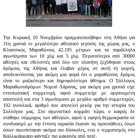
Την Κυριακή 10 Νοεμβρίου πραγματοποιήθηκε στη Αθήνα για
31η χρονιά το μεγαλύτερο αθλητικό γεγονός της χώρας μας, ο
Κλασσικός Μαραθώνιος 42.195 μέτρων και τα παράλληλα
αγωνίσματα των 10 χλμ και 5 χλμ. Περισσότεροι από 30000
αθλητές και εθελοντές από όλο τον πλανήτη ξεχύθηκαν στους
δρόμους της Αθήνας και έλαβαν μέρος σε αυτή τη γιορτή,
αποδεικνύοντας για ακόμη μια φορά ότι ο μαραθώνιος δρόμος
είναι το μαζικότερο και δημοφιλέστερο άθλημα. Ο Σύλλογος
Μαραθωνοδρόμων Νομού Λάρισας, για ακόμη μια χρονιά είχε
εντυπωσιακή συμμετοχή, αφού συμμετείχε με οργανωμένη
αποστολή και στα 3 αγωνίσματα με μεγάλο αριθμό συμμετοχών,
102 συνολικά, αριθμό που αποτελεί ρεκόρ για την ιστορία του
Συλλόγου μας. Στο αγωνιστικό κομμάτι τώρα, ο καιρός δε
στάθηκε σύμμαχος των αθλητών, αφού η υψηλή θερμοκρασία σε
συνδυασμό με την έντονη υγρασία έκαναν τις προσπάθειες όλων
όσων αγωνίστηκαν ακόμα πιο δύσκολες, ενώ ο τερματισμός στο
Καλλιμάρμαρο φάνταζε πιο μακρινός από ποτέ.