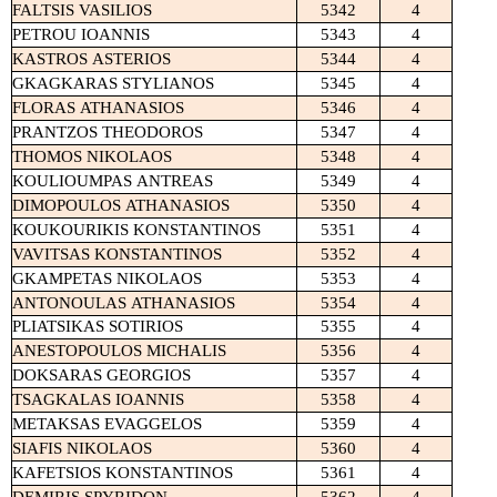
FALTSIS
VASILIOS
5342
4
PETROU
IOANNIS
5343
4
KASTROS
ASTERIOS
5344
4
GKAGKARAS
STYLIANOS
5345
4
FLORAS
ATHANASIOS
5346
4
PRANTZOS
THEODOROS
5347
4
THOMOS
NIKOLAOS
5348
4
KOULIOUMPAS
ANTREAS
5349
4
DIMOPOULOS
ATHANASIOS
5350
4
KOUKOURIKIS
KONSTANTINOS
5351
4
VAVITSAS
KONSTANTINOS
5352
4
GKAMPETAS
NIKOLAOS
5353
4
ANTONOULAS
ATHANASIOS
5354
4
PLIATSIKAS
SOTIRIOS
5355
4
ANESTOPOULOS
MICHALIS
5356
4
DOKSARAS
GEORGIOS
5357
4
TSAGKALAS
IOANNIS
5358
4
METAKSAS
EVAGGELOS
5359
4
SIAFIS
NIKOLAOS
5360
4
KAFETSIOS
KONSTANTINOS
5361
4