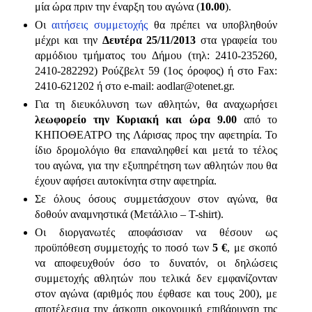
μία ώρα πριν την έναρξη του αγώνα (
10.00
).
Οι
αιτήσεις συμμετοχής
θα πρέπει να υποβληθούν
μέχρι και την
Δευτέρα 25/11/2013
στα γραφεία του
αρμόδιου τμήματος του Δήμου (τηλ: 2410-235260,
2410-282292) Ρούζβελτ 59 (1ος όροφος) ή στο Fax:
2410-621202 ή στο e-mail: aodlar@otenet.gr.
Για τη διευκόλυνση των αθλητών, θα αναχωρήσει
λεωφορείο την Κυριακή και ώρα 9.00
από το
ΚΗΠΟΘΕΑΤΡΟ της Λάρισας προς την αφετηρία. Το
ίδιο δρομολόγιο θα επαναληφθεί και μετά το τέλος
του αγώνα, για την εξυπηρέτηση των αθλητών που θα
έχουν αφήσει αυτοκίνητα στην αφετηρία.
Σε όλους όσους συμμετάσχουν στον αγώνα, θα
δοθούν αναμνηστικά (Μετάλλιο – T-shirt).
Οι διοργανωτές αποφάσισαν να θέσουν ως
προϋπόθεση συμμετοχής το ποσό των
5 €
, με σκοπό
να αποφευχθούν όσο το δυνατόν, οι δηλώσεις
συμμετοχής αθλητών που τελικά δεν εμφανίζονταν
στον αγώνα (αριθμός που έφθασε και τους 200), με
αποτέλεσμα την άσκοπη οικονομική επιβάρυνση της