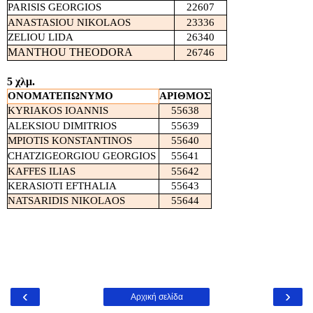
PARISIS GEORGIOS
22607
ANASTASIOU
NIKOLAOS
23336
ZELIOU LIDA
26340
MANTHOU THEODORA
26746
5 χλμ.
ΟΝΟΜΑΤΕΠΩΝΥΜΟ
ΑΡΙΘΜΟΣ
KYRIAKOS IOANNIS
55638
ALEKSIOU
DIMITRIOS
55639
MPIOTIS KONSTANTINOS
55640
CHATZIGEORGIOU
GEORGIOS
55641
KAFFES
ILIAS
55642
KERASIOTI EFTHALIA
55643
NATSARIDIS NIKOLAOS
55644
‹
›
Αρχική σελίδα