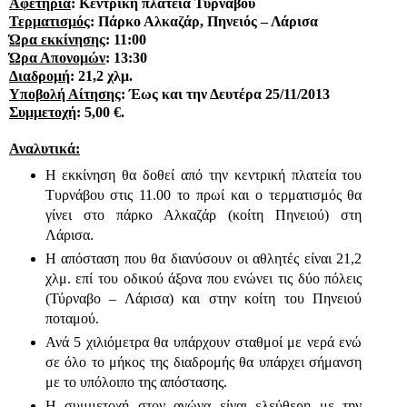
Αφετηρία
: Κεντρική πλατεία Τυρνάβου
Τερματισμός
: Πάρκο Αλκαζάρ, Πηνειός – Λάρισα
Ώρα εκκίνησης
: 11:00
Ώρα Απονομών
: 13:30
Διαδρομή
: 21,2 χλμ.
Υποβολή Αίτησης
: Έως και την Δευτέρα 25/11/2013
Συμμετοχή
:
5,00 €.
Αναλυτικά:
Η εκκίνηση θα δοθεί από την κεντρική πλατεία του
Τυρνάβου στις 11.00 το πρωί και ο τερματισμός θα
γίνει στο πάρκο Αλκαζάρ (κοίτη Πηνειού) στη
Λάρισα.
Η απόσταση που θα διανύσουν οι αθλητές είναι 21,2
χλμ. επί του οδικού άξονα που ενώνει τις δύο πόλεις
(Τύρναβο – Λάρισα) και στην κοίτη του Πηνειού
ποταμού.
Ανά 5 χιλιόμετρα θα υπάρχουν σταθμοί με νερά ενώ
σε όλο το μήκος της διαδρομής θα υπάρχει σήμανση
με το υπόλοιπο της απόστασης.
Η συμμετοχή στον αγώνα είναι ελεύθερη με την