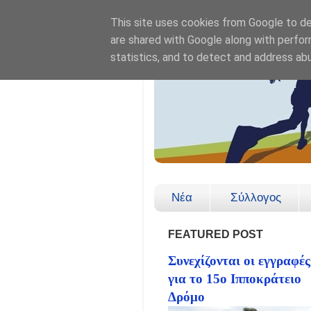
This site uses cookies from Google to del
are shared with Google along with perfor
statistics, and to detect and address ab
Νέα
Σύλλογος
FEATURED POST
Συνεχίζονται οι εγγραφές
για το 15ο Ιπποκράτειο
Δρόμο