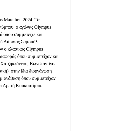
us Marathon 2024. Τα
Ολύμπου, ο αγώνας Olympus
ά όπου συμμετείχε και
ού Λάρισας Σαμουήλ
ίον ο κλασικός Olympus
διαφοράς όπου συμμετείχαν και
ς Χατζηιωάννου, Κωνσταντίνος
ακή)
στην ίδια διοργάνωση
0μ ανάβαση όπου συμμετείχαν
ι Αρετή Κουκουτίμπα.