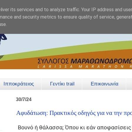
iver its services and to analyze traffic. Your IP address and use
mance and security metrics to ensure quality of service, genera
use.
Ιπποκράτειος
Γεντίκι trail
Επικοινωνία
30/7/24
Αφυδάτωση: Πρακτικός οδηγός για να την πρ
Βουνό ή θάλασσα; Όπου κι εάν αποφασίσεις