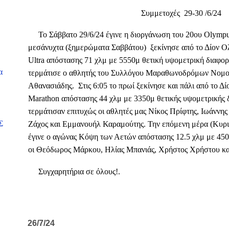
Συμμετοχές
29-30 /6/24
Το Σάββατο 29/6/24 έγινε η διοργάνωση του 20ου Olymp
μεσάνυχτα (ξημερώματα Σαββάτου)
ξεκίνησε από το Δίον 
Ultra απόστασης 71 χλμ με 5550μ θετική υψομετρική διαφορ
α
τερμάτισε ο αθλητής του Συλλόγου Μαραθωνοδρόμων Νομ
Αθανασιάδης.
Στις 6:05 το πρωί ξεκίνησε και πάλι από το Δ
Marathon απόστασης 44 χλμ με 3350μ θετικής υψομετρικής 
τερμάτισαν επιτυχώς οι αθλητές μας Νίκος Πρίφτης, Ιωάννη
Σ
Ζάχος και Εμμανουήλ Καραμούτης. Την επόμενη μέρα (Κυρι
έγινε ο αγώνας Κόψη των Αετών απόστασης 12.5 χλμ με 45
οι Θεόδωρος Μάρκου, Ηλίας Μπανιάς, Χρήστος Χρήστου κα
Συγχαρητήρια σε όλους!.
κ
26/7/24