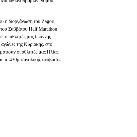
γου Μαραθωνοδρόμων Νομού
ου η διοργάνωση του Zagori
 του Σαββάτου Half Marathon
ε οι αθλητές μας Ιωάννης
αγώνες της Κυριακής, στο
μάτισαν οι αθλητές μας Ηλίας
m με 430μ συνολικής ανάβασης