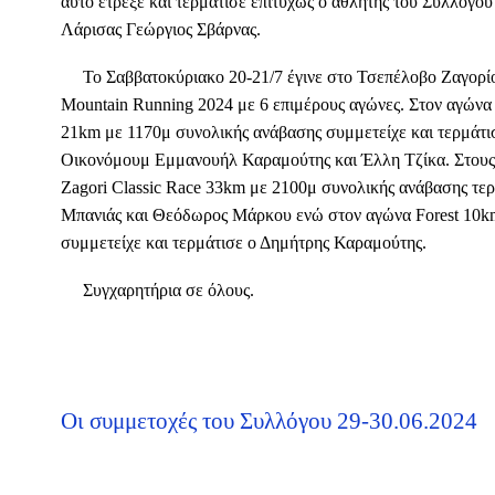
αυτό έτρεξε και τερμάτισε επιτυχώς ο αθλητής του Συλλό
Λάρισας Γεώργιος Σβάρνας.
Το Σαββατοκύριακο 20-21/7 έγινε στο Τσεπέλοβο Ζαγορί
Mountain Running 2024 με 6 επιμέρους αγώνες. Στον αγώνα
21km με 1170μ συνολικής ανάβασης συμμετείχε και τερμάτισ
Οικονόμουμ Εμμανουήλ Καραμούτης και Έλλη Τζίκα. Στους 
Zagori Classic Race 33km με 2100μ συνολικής ανάβασης τερ
Μπανιάς και Θεόδωρος Μάρκου ενώ στον αγώνα Forest 10k
συμμετείχε και τερμάτισε ο Δημήτρης Καραμούτης.
Συγχαρητήρια σε όλους.
Οι συμμετοχές του Συλλόγου 29-30.06.2024