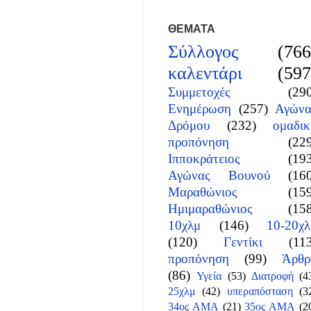
ΘΕΜΑΤΑ
Σύλλογος
(766
καλεντάρι
(597
Συμμετοχές
(29
Ενημέρωση
(257)
Αγώνα
Δρόμου
(232)
ομαδικ
προπόνηση
(22
Ιπποκράτειος
(19
Αγώνας Βουνού
(16
Μαραθώνιος
(15
Ημιμαραθώνιος
(15
10χλμ
(146)
10-20χλ
(120)
Γεντίκι
(11
προπόνηση
(99)
Άρθρ
(86)
Υγεία
(53)
Διατροφή
(4
25χλμ
(42)
υπεραπόσταση
(3
34ος ΑΜΑ
(21)
35ος ΑΜΑ
(2