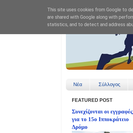
This site uses cookies from Google to del
are shared with Google along with perfor
statistics, and to detect and address ab
Νέα
Σύλλογος
FEATURED POST
Συνεχίζονται οι εγγραφές
για το 15ο Ιπποκράτειο
Δρόμο