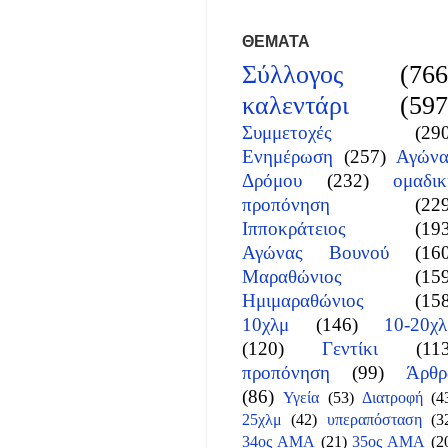
ΘΕΜΑΤΑ
Σύλλογος
(766
καλεντάρι
(597
Συμμετοχές
(29
Ενημέρωση
(257)
Αγώνα
Δρόμου
(232)
ομαδικ
προπόνηση
(22
Ιπποκράτειος
(19
Αγώνας Βουνού
(16
Μαραθώνιος
(15
Ημιμαραθώνιος
(15
10χλμ
(146)
10-20χλ
(120)
Γεντίκι
(11
προπόνηση
(99)
Άρθρ
(86)
Υγεία
(53)
Διατροφή
(4
25χλμ
(42)
υπεραπόσταση
(3
34ος ΑΜΑ
(21)
35ος ΑΜΑ
(2