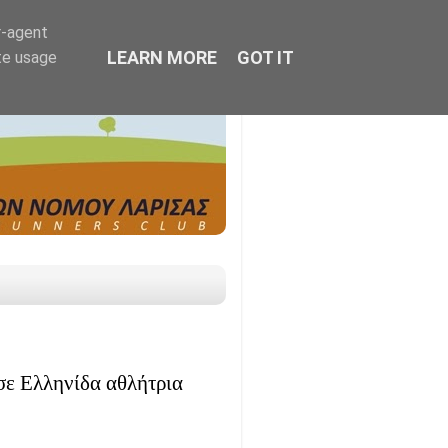
r-agent
LEARN MORE
GOT IT
te usage
σε Ελληνίδα αθλήτρια