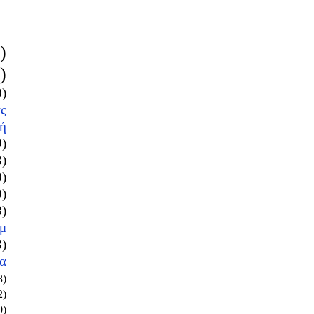
)
)
0)
ς
ή
9)
3)
0)
9)
8)
μ
3)
α
3)
2)
0)