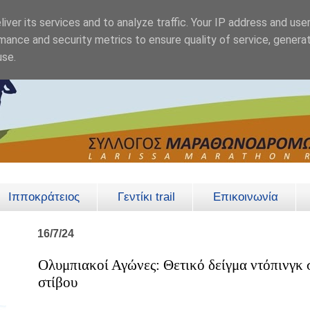
iver its services and to analyze traffic. Your IP address and use
mance and security metrics to ensure quality of service, genera
use.
Ιπποκράτειος
Γεντίκι trail
Επικοινωνία
16/7/24
Ολυμπιακοί Αγώνες: Θετικό δείγμα ντόπινγκ 
στίβου