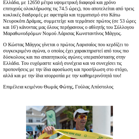
Ελλάδα, με 12650 μέτρα υψομετρική διαφορά και χρόνο
επιτυχούς ολοκλήρωσης τις 74.5 ώρες), που αποτελείται από τρεις
κυκλικές διαδρομές με αφετηρία και τερματισμό στο Κάτω
Νευροκόπι Δράμας, συμμετείχε και τερμάτισε πρώτος (σε 53 ώρες
και 16') κάνοντας μας όλους περήφανους ο αθλητής του Σύλλογου
Μαραθωνοδρόμων Νομού Λάρισας Κωνσταντίνος Μάγγος.
Ο Κώστας Μάγγος γίνεται ο πρώτος Λαρισαίος που κερδίζει το
συγκεκριμένο αγώνα, ο οποίος έχει χαρακτηριστεί από τους πιο
δύσκολους και πιο απαιτητικούς αγώνες υπεραπόστασης στην
Ελλάδα. Του ευχόμαστε καλή συνέχεια και να συνεχίσει τις
προπονήσεις με την ίδια αφοσίωση και προσήλωση στο στόχο,
αλλά και με την ίδια ισορροπία με την καθημερινότητά του!
Επιμέλεια κειμένου Θωμάς Φώτης, Γούλας Απόστολος