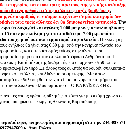
θε κατηγορίας και στους τρεις
πρώτους
της γενικής κατάταξης
οποίοι θα εξαιρεθούν από τις υπόλοιπες τυχόν βραβεύσεις
.
σης εάν ο αριθμός των συμμετασχόντων σε μία κατηγορία δεν
ρβαίνει τους τρείς αθλητές δεν θα δημιουργείται κατηγορία
. Την
α ώρα θα διεξαχθεί και αγώνας 1.000 μέτρων για παιδιά ηλικίας
ρι 15 ετών με εκκίνηση για τα παιδιά ώρα 7.00 μ.μ. από το
εδο του χωριού μας και τερματισμό στην πλατεία .
Η εκκίνηση
τους ενήλικες θα γίνει στις 6.30 μ.μ. από την κεντρική πλατεία του
ρομματίου , και ο τερματισμός επίσης στην πλατεία του
ρομματίου μπροστά στον επιβλητικό
έφιππο Ανδριάντα του Γ.
αϊσκάκη. Κατά μήκος της διαδρομής
θα υπάρχουν
σταθμοί με
ο εμφιαλωμένο νερό .Σε όλους τους αθλητές θα δοθούν συλλεκτικά
μνηστικά μετάλλια , και δίπλωμα συμμετοχής . Μετά τον
ματισμό η εκδήλωση θα συνεχιστεί
με
το χορευτικό τμήμα του
ιτιστικού Συλλόγου Μαυρομματίου
΄΄Ο ΚΑΡΑΪΣΚΑΚΗΣ .
 απονομές στους πρώτους αθλητές θα κάνει για μία ακόμη χρονιά ο
γονος του ήρωα κ. Γεώργιος Λεωνίδας Καραϊσκάκης .
 περισσότερες πληροφορίες και συμμετοχή στα τηλ. 2445097571
.6977947689 κ. Δημ. Γιώτη,