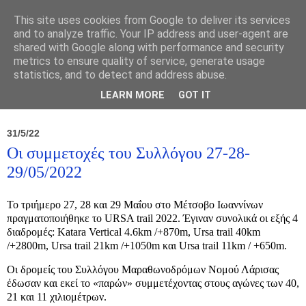
This site uses cookies from Google to deliver its services
and to analyze traffic. Your IP address and user-agent are
shared with Google along with performance and security
metrics to ensure quality of service, generate usage
statistics, and to detect and address abuse.
Νέα
Σύλλογος
Ιπποκράτειος
Γεντίκι 
LEARN MORE
GOT IT
31/5/22
Οι συμμετοχές του Συλλόγου 27-28-
29/05/2022
Το τριήμερο 27, 28 και 29 Μαΐου στο Μέτσοβο Ιωαννίνων
πραγματοποιήθηκε το URSA trail 2022. Έγιναν συνολικά οι εξής 4
διαδρομές: Katara Vertical 4.6km /+870m, Ursa trail 40km
/+2800m, Ursa trail 21km /+1050m και Ursa trail 11km / +650m.
Οι δρομείς του Συλλόγου Μαραθωνοδρόμων Νομού Λάρισας
έδωσαν και εκεί το «παρών» συμμετέχοντας στους αγώνες των 40,
21 και 11 χιλιομέτρων.