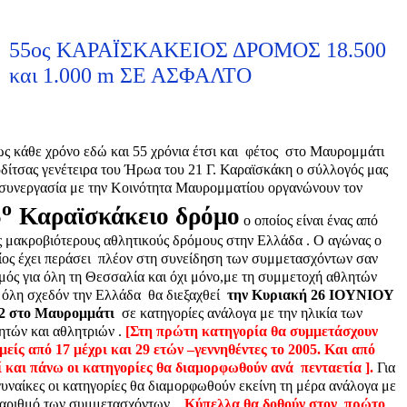
55ος ΚΑΡΑΪΣΚΑΚΕΙΟΣ ΔΡΟΜΟΣ 18.500
και 1.000 m ΣΕ ΑΣΦΑΛΤΟ
ς κάθε χρόνο εδώ και 55 χρόνια έτσι και
φέτος
στο Μαυρομμάτι
δίτσας γενέτειρα του Ήρωα του 21 Γ. Καραϊσκάκη ο σύλλογός μας
συνεργασία με την Κοινότητα Μαυρομματίου οργανώνουν τον
ο
5
Καραϊσκάκειο δρόμο
ο οποίος είναι ένας από
ς μακροβιότερους αθλητικούς δρόμους στην Ελλάδα . Ο αγώνας ο
ίος έχει περάσει
πλέον στη συνείδηση των συμμετασχόντων σαν
μός για όλη τη Θεσσαλία και όχι μόνο,με τη συμμετοχή αθλητών
 όλη σχεδόν την Ελλάδα
θα διεξαχθεί
την Κυριακή 26 ΙΟΥΝΙΟΥ
2 στο Μαυρομμάτι
σε κατηγορίες ανάλογα με την ηλικία των
ητών και αθλητριών .
[Στη πρώτη κατηγορία θα συμμετάσχουν
μείς από 17 μέχρι και 29 ετών –γεννηθέντες το 2005. Και από
ί και πάνω οι κατηγορίες θα διαμορφωθούν ανά
πενταετία ].
Για
 γυναίκες οι κατηγορίες θα διαμορφωθούν εκείνη τη μέρα ανάλογα με
 αριθμό των συμμετασχόντων .
Κύπελλα θα δοθούν στον
πρώτο