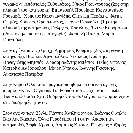
γυναικών), Απόστολος Ευθυμιάκος, Νίκος Γκουντούρας (2ος στην
ηλικιακή του κατηγορία), Εμμανουήλ Πουρίκας, Κωνσταντίνος
Γουναράς, Χρήστος Καραγιαννίδης, Christian Περάκης, Φώτης
Θωμάς, Χρήστος Ωραιόπουλος, Ιωάννα Γιαννούλη (1η στην
ηλικιακή της κατηγορία), Γεώργιος Χασιώτης, Έλενα Καραμάνου
(2η στην ηλικιακή της κατηγορία), Φωτεινή Παππά, Μαρία
Γιαννούλη.
Στον αγώνα των 5 χλμ 5χμ Δημήτριος Κούρτης (2ος στη γενική
κατηγορία), Βασίλης Αργυρούλης, Νικόλαος Κούρτης,
Παναγιώτης Μητσιός, Χρυσοβαλάντης Μπέσιος, Ηλίας Μπανιάς,
Κατερίνα Λαδοπούλου, Μαίρη Ντάνου, Ιωάννης Γκισάκης,
Αναστασία Πατιράκη
Στην Καρυά Ολύμπου πραγματοποιήθηκε οι ορεινοί αγώνες
δρόμου «Karya Olympus Trail» απόστασης 25χμ και «Titnata
Trail» απόστασης 9χμ. Οι δρομείς του συλλόγου που συμμετείχαν
στις διαδρομές ήταν οι:
Στον αγώνα των 25χλμ Γιάννης Χατζηιωάννου, Ιωάννης Φυτιλής,
Βασίλης Καραλής Όλγα Γεροδήμου (1η στην ηλικιακή της
κατηγορία), Σοφία Κρίκου,
Λάμπρος Κίτσιος, Γεώργιος Δοξαράς.