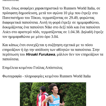
Έτσι, όπως αναφέρει χαρακτηριστικά το Runners World Italia, σε
πρόσφατη δημοσίευση, μετά τον αγώνα 10 χλμ που έτρεξε στο
Πανεπιστήμιο του Τόκυο, τερματίζοντας σε 29.49, φορώντας
διαφορετικά παπούτσια. Αυτή τη φορά έτρεξε σε ημιμαραθώνιο,
δοκιμάζοντας ένα παπούτσι Nike στο δεξί πόδι και ένα παπούτσι
Asics στο αριστερό πόδι, τερματίζοντας σε 1.04.38. Δηλαδή έτρεξε
τον ημιμαραθώνιο με μέσο όρο 3.04.
Και κάπως έτσι συνεχίζεται η συζήτηση σχετικά με το πόσο
επηρεάζουν ή όχι την απόδοση των αθλητών τα παπούτσια. Στην
περίπτωση του 𝙃𝙞𝙧𝙤𝙖𝙠𝙞 𝙁𝙪𝙧𝙪𝙠𝙖𝙬𝙖, μάλλον δεν τον επηρεάζουν τα
παπούτσια.
Επιμέλεια κειμένου Γούλας Απόστολος
Φωτογραφία - πληροφορίες κειμένου Runners World Italia