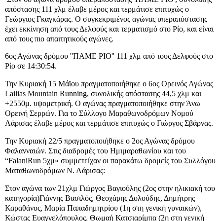
απόστασης 111 χλμ έλαβε μέρος και τερμάτισε επιτυχώς ο
Γεώργιος Γκαγκάρας. Ο συγκεκριμένος αγώνας υπεραπόστασης
έχει εκκίνηση από τους Δελφούς και τερματισμό στο Ρίο, και είναι
από τους πιο απαιτητικούς αγώνες.
6ος Αγώνας δρόμου ''ΠΑΜΕ ΡΙΟ'' 111 χλμ από τους Δελφούς στο
Ρίο σε 14:30:54.
Την Κυριακή 15 Μάϊου πραγματοποιήθηκε ο 6ος Ορεινός Αγώνας
Lailias Mountain Running, συνολικής απόστασης 44,5 χλμ και
+2550μ. υψομετρική. Ο αγώνας πραγματοποιήθηκε στην Άνω
Ορεινή Σερρών. Για το Σύλλογο Μαραθωνοδρόμων Νομού
Λάρισας έλαβε μέρος και τερμάτισε επιτυχώς ο Γιώργος Σβάρνας.
Την Κυριακή 22/5 πραγματοποιήθηκε ο 2ος Αγώνας δρόμου
Φαλανναιών. Στις διαδρομές του Ημιμαραθωνίου και του
“FalaniRun 5χμ» συμμετείχαν οι παρακάτω δρομείς του Συλλόγου
Ματαθωνοδρόμων Ν. Λάρισας:
Στον αγώνα των 21χλμ Γιώργος Βαγιούλης (2ος στην ηλικιακή του
κατηγορία)Γιάννης Βασιλός, Θεοχάρης Δολούδης, Δημήτρης
Καραθάνος, Μαρία Παπαδημητρίου (1η στη γενική γυναικών),
Κώστας Ευαγγελόπουλος, Θωμαή Κατσιαρίμπα (2η στη γενική