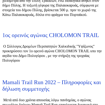
χιλιόμετρα από την Πύλη Τρικάλων, ενώ διοικητικά ανήκει στον
δήμο Πύλης. Η τοξωτή γέφυρα της Παλαιοκαρυάς, σύμφωνα με
στοιχεία του δήμου Πύλης, βρίσκεται 500 μ. πριν το χωριό της
Κάτω Παλαιοκαρυάς, δίπλα στο φράγμα του Πορταϊκού.
1ος ορεινός αγώνας CHOLOMON TRAIL
Ο Σύλλογος Δρομέων Περιπατητών Χαλκιδικής "Υψίζωνος"
προκηρύσσει τον 1ο ορεινό αγώνα CHOLOMON TRAIL υπο την
αιγίδα του Δήμο Πολυγύρου , με την στήριξη της τροχαίας
Πολυγύρου
Mamali Trail Run 2022 – Πληροφορίες και
δήλωση συμμετοχής
Μετά από δυο χρόνια απουσίας λόγω πανδημίας, ο αγώνας
ανωμάλου δρόμου Mamali Trail Run επανέρχεται δυναμικά στο