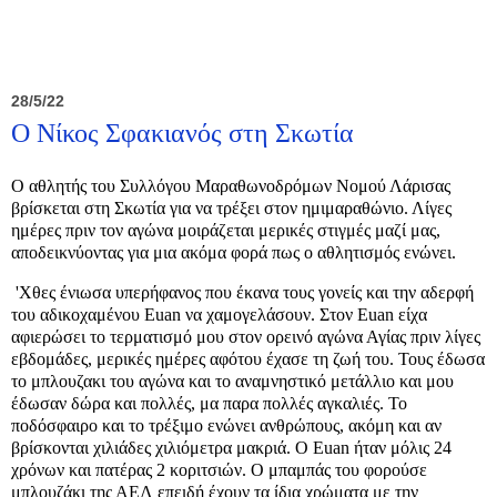
28/5/22
Ο Νίκος Σφακιανός στη Σκωτία
Ο αθλητής του Συλλόγου Μαραθωνοδρόμων Νομού Λάρισας
βρίσκεται στη Σκωτία για να τρέξει στον ημιμαραθώνιο. Λίγες
ημέρες πριν τον αγώνα μοιράζεται μερικές στιγμές μαζί μας,
αποδεικνύοντας για μια ακόμα φορά πως ο αθλητισμός ενώνει.
'Χθες ένιωσα υπερήφανος που έκανα τους γονείς και την αδερφή
του αδικοχαμένου Euan να χαμογελάσουν. Στον Euan είχα
αφιερώσει το τερματισμό μου στον ορεινό αγώνα Αγίας πριν λίγες
εβδομάδες, μερικές ημέρες αφότου έχασε τη ζωή του. Τους έδωσα
το μπλουζακι του αγώνα και το αναμνηστικό μετάλλιο και μου
έδωσαν δώρα και πολλές, μα παρα πολλές αγκαλιές. Το
ποδόσφαιρο και το τρέξιμο ενώνει ανθρώπους, ακόμη και αν
βρίσκονται χιλιάδες χιλιόμετρα μακριά. Ο Euan ήταν μόλις 24
χρόνων και πατέρας 2 κοριτσιών. Ο μπαμπάς του φορούσε
μπλουζάκι της ΑΕΛ επειδή έχουν τα ίδια χρώματα με την