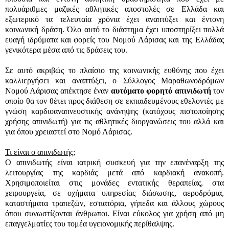
πολυάριθμες μαζικές αθλητικές αποστολές σε Ελλάδα και
εξωτερικό τα τελευταία χρόνια έχει αναπτύξει και έντονη
κοινωνική δράση. Όλο αυτό το διάστημα έχει υποστηρίξει πολλά
ευαγή ιδρύματα και φορείς του Νομού Λάρισας και της Ελλάδας
γενικότερα μέσα από τις δράσεις του.
Σε αυτό ακριβώς το πλαίσιο της κοινωνικής ευθύνης που έχει
καλλιεργήσει και αναπτύξει, ο Σύλλογος Μαραθωνοδρόμων
Νομού Λάρισας απέκτησε έναν
αυτόματο φορητό απινιδωτή
τον
οποίο θα τον θέτει προς διάθεση σε εκπαιδευμένους εθελοντές με
γνώση καρδιοαναπνευστικής ανάνηψης (κατόχους πιστοποίησης
χρήσης απινιδωτή) για τις αθλητικές διοργανώσεις του αλλά και
για όπου χρειαστεί στο Νομό Λάρισας.
Τι είναι ο απινιδωτής;
Ο απινιδωτής είναι ιατρική συσκευή για την επανέναρξη της
λειτουργίας της καρδιάς μετά από καρδιακή ανακοπή.
Χρησιμοποιείται στις μονάδες εντατικής θεραπείας, στα
χειρουργεία, σε οχήματα υπηρεσίας διάσωσης, αεροδρόμια,
καταστήματα τραπεζών, εστιατόρια, γήπεδα και άλλους χώρους
όπου συνωστίζονται άνθρωποι. Είναι εύκολος για χρήση από μη
επαγγελματίες του τομέα υγειονομικής περίθαλψης.