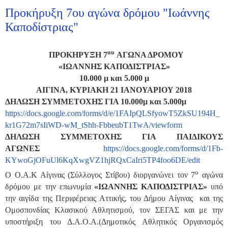
Προκήρυξη 7ου αγώνα δρόμου "Ιωάννης
Καποδίστριας"
ου
ΠΡΟΚΗΡΥΞΗ 7
ΑΓΩΝΑ ΔΡΟΜΟΥ
«ΙΩΑΝΝΗΣ ΚΑΠΟΔΙΣΤΡΙΑΣ»
10.000 μ και 5.000 μ
ΑΙΓΙΝΑ, ΚΥΡΙΑΚΗ 21 ΙΑΝΟΥΑΡΙΟΥ 2018
ΔΗΛΩΣΗ ΣΥΜΜΕΤΟΧΗΣ ΓΙΑ 10.000μ και 5.000μ
https://docs.google.com/forms/d/e/1FAIpQLSfyowT5ZkSU194H_
kr1G72m7sIiWD-wM_tShh-FbbeubT1TwA/viewform
ΔΗΛΩΣΗ ΣΥΜΜΕΤΟΧΗΣ ΓΙΑ ΠΑΙΔΙΚΟΥΣ
ΑΓΩΝΕΣ
https://docs.google.com/forms/d/1Fb-
KYwoGjOFuUl6KqXwgVZ1hjRQxCaIri5TP4foo6DE/edit
ο
Ο Ο.Α.Κ Αίγινας (Σύλλογος Στίβου) διοργανώνει τον 7
αγώνα
δρόμου με την επωνυμία
«ΙΩΑΝΝΗΣ ΚΑΠΟΔΙΣΤΡΙΑΣ»
υπό
την αιγίδα της Περιφέρειας Αττικής, του Δήμου Αίγινας και της
Ομοσπονδίας Κλασικού Αθλητισμού, τον ΣΕΓΑΣ και με την
υποστήριξη του Δ.Α.Ο.Α.(Δημοτικός Αθλητικός Οργανισμός