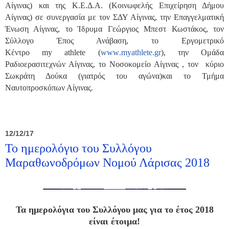
Αίγινας) και της Κ.Ε.Δ.Α. (Κοινωφελής Επιχείρηση Δήμου
Αίγινας) σε συνεργασία με τον ΣΔΥ Αίγινας, την Επαγγελματική
Ένωση Αίγινας, το Ίδρυμα Γεώργιος Μπεστ Κωστάκος, τον
Σύλλογο Έπος Ανάβαση, το Εργομετρικό
Κέντρο
my
athlete
(
www
.
myathlete
.
gr
), την Ομάδα
Ραδιοερασιτεχνών Αίγινας, το Νοσοκομείο Αίγινας , τον κύριο
Σωκράτη Δούκα (γιατρός του αγώνα)και το Τμήμα
Ναυτοπροσκόπων Αίγινας.
12/12/17
Το ημερολόγιο του Συλλόγου
Μαραθωνοδρόμων Νομού Λάρισας 2018
Τα ημερολόγια του Συλλόγου μας για το έτος 2018
είναι έτοιμα!