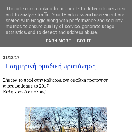
This site uses cookies from Google to deliver its services
and to analyze traffic. Your IP address and user-agent are
shared with Google along with performance and security
metrics to ensure quality of service, generate usage
statistics, and to detect and address abuse.
Νέα
Σύλλογος
Ιπποκράτειος
Γεντίκι 
LEARN MORE
GOT IT
31/12/17
Η σημερινή ομαδική προπόνηση
Σήμερα το πρωί στην καθιερωμένη ομαδική προπόνηση
αποχαιρετίσαμε το 2017.
Καλή χρονιά σε όλους!