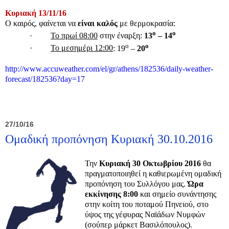
Κυριακή 13/11/16
Ο καιρός, φαίνεται να
είναι καλός
με θερμοκρασία:
ο
ο
·
Το πρωί 08:00
στην έναρξη:
13
– 14
ο
ο
·
Το μεσημέρι 12:00
: 19
–
20
http://www.accuweather.com/el/
gr/athens/182536/daily-
weather-
forecast/182536?day=17
27/10/16
Ομαδική προπόνηση Κυριακή 30.10.2016
Την
Κυριακή 30 Οκτωβρίου 2016
θα
πραγματοποιηθεί η καθιερωμένη ομαδική
προπόνηση του Συλλόγου μας.
Ώρα
εκκίνησης 8:00
και σημείο συνάντησης
στην κοίτη του ποταμού Πηνειού, στο
ύψος της γέφυρας Ναϊάδων Νυμφών
(σούπερ μάρκετ Βασιλόπουλος).