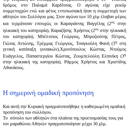
δρόμος στο Παλαμά Καρδίτσας. Ο αγώνας είχε ρεκόρ
συμμετοχχών ενώ και φέτος εντυπωσιακή ήταν η συμμετοχή των
αθλητών του Συλλόγου μας. Στον αγώνα των 10 χλμ έλαβαν μέρος
ος
και τερμάτισαν επιτυχώς οι Καραγιάννης Βαγγέλης (2
στην
ος
ηλικιακή του κατηγορία), Καραζήσης Χρήστος (2
στην ηλικιακή
του κατηγορία), Μπέλτσιος Γεώργιος, Μπροζιούτης Πέτρος,
η
Γιώτας Αντώνης, Τρέμμας Γεώργιος, Τσαγκούλη Φανή (3
στη
γενική κατάταξη γυναικών),Χρονόπουλος Κώστας, Ντούμος
η
Ευάγγελος, Παπαστεργίου Κώστας, Ζουμπελούλη Ελπινίκη (3
στην ηλικιακή της κατηγορία), Ράμμος Χρήστος και Χριστίδης
Αθανάσιος.
Η σημερινή ομαδική προπόνηση
Και αυτή την Κυριακή πραγματοποιήθηκε η καθιερωμένη ομαδική
προπόνηση του συλλόγου.
Το σύνολο των αθλητών στα πλαίσια της προετοιμασίας τους για
τον μαραθώνιο Αθηνών πραγματοποίησαν μέχρι 30 χλμ.