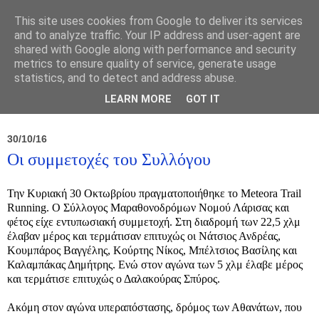
This site uses cookies from Google to deliver its services
and to analyze traffic. Your IP address and user-agent are
shared with Google along with performance and security
metrics to ensure quality of service, generate usage
statistics, and to detect and address abuse.
Νέα
Σύλλογος
Ιπποκράτειος
Γεντίκι 
LEARN MORE
GOT IT
30/10/16
Οι συμμετοχές του Συλλόγου
Την Κυριακή 30 Οκτωβρίου πραγματοποιήθηκε το
Meteora
Trail
Running
. Ο Σύλλογος Μαραθονοδρόμων Νομού Λάρισας και
φέτος είχε εντυπωσιακή συμμετοχή. Στη διαδρομή των 22,5 χλμ
έλαβαν μέρος και τερμάτισαν επιτυχώς οι Νάτσιος Ανδρέας,
Κουμπάρος Βαγγέλης, Κούρτης Νίκος, Μπέλτσιος Βασίλης και
Καλαμπάκας Δημήτρης. Ενώ στον αγώνα των 5 χλμ έλαβε μέρος
και τερμάτισε επιτυχώς ο Δαλακούρας Σπύρος.
Ακόμη στον αγώνα υπεραπόστασης, δρόμος των Αθανάτων, που