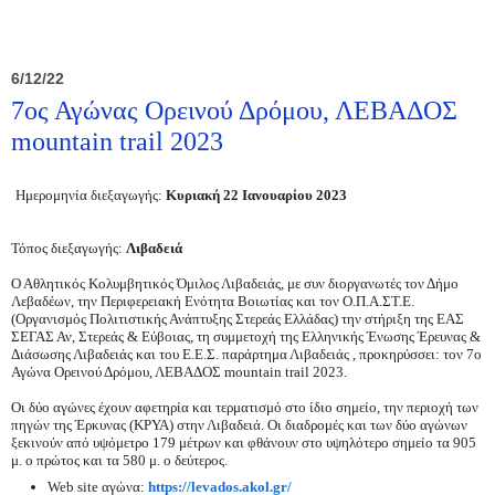
6/12/22
7ος Αγώνας Ορεινού Δρόμου, ΛΕΒΑΔΟΣ
mountain trail 2023
Ημερομηνία διεξαγωγής:
Κυριακή 22 Ιανουαρίου 2023
Τόπος διεξαγωγής:
Λιβαδειά
Ο Αθλητικός Κολυμβητικός Όμιλος Λιβαδειάς, με συν διοργανωτές τον Δήμο
Λεβαδέων, την Περιφερειακή Ενότητα Βοιωτίας και τον Ο.Π.Α.ΣΤ.Ε.
(Οργανισμός Πολιτιστικής Ανάπτυξης Στερεάς Ελλάδας) την στήριξη της ΕΑΣ
ΣΕΓΑΣ Αν, Στερεάς & Εύβοιας, τη συμμετοχή της Ελληνικής Ένωσης Έρευνας &
Διάσωσης Λιβαδειάς και του Ε.Ε.Σ. παράρτημα Λιβαδειάς , προκηρύσσει: τον 7ο
Αγώνα Ορεινού Δρόμου, ΛΕΒΑΔΟΣ mountain trail 2023.
Οι δύο αγώνες έχουν αφετηρία και τερματισμό στο ίδιο σημείο, την περιοχή των
πηγών της Έρκυνας (ΚΡΥΑ) στην Λιβαδειά. Οι διαδρομές και των δύο αγώνων
ξεκινούν από υψόμετρο 179 μέτρων και φθάνουν στο υψηλότερο σημείο τα 905
μ. ο πρώτος και τα 580 μ. ο δεύτερος.
Web site αγώνα:
https://levados.akol.gr/