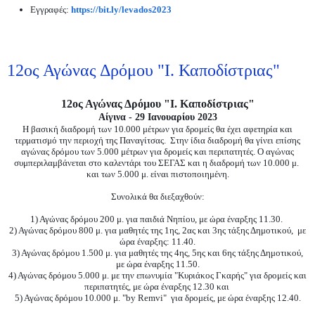
Εγγραφές:
https://bit.ly/levados2023
12ος Αγώνας Δρόμου "Ι. Καποδίστριας"
12ος Αγώνας Δρόμου "Ι. Καποδίστριας"
Αίγινα - 29 Ιανουαρίου 2023
Η βασική διαδρομή των 10.000 μέτρων για δρομείς θα έχει αφετηρία και
τερματισμό την περιοχή της Παναγίτσας. Στην ίδια διαδρομή θα γίνει επίσης
αγώνας δρόμου των 5.000 μέτρων για δρομείς και περιπατητές. Ο αγώνας
συμπεριλαμβάνεται στο καλεντάρι του ΣΕΓΑΣ και η διαδρομή των 10.000 μ.
και των 5.000 μ. είναι πιστοποιημένη.
Συνολικά θα διεξαχθούν:
1) Αγώνας δρόμου 200 μ. για παιδιά Νηπίου, με ώρα έναρξης 11.30.
2) Αγώνας δρόμου 800 μ. για μαθητές της 1ης, 2ας και 3ης τάξης Δημοτικού, με
ώρα έναρξης: 11.40.
3) Αγώνας δρόμου 1.500 μ. για μαθητές της 4ης, 5ης και 6ης τάξης Δημοτικού,
με ώρα έναρξης 11.50.
4) Αγώνας δρόμου 5.000 μ. με την επωνυμία "Κυριάκος Γκαρής" για δρομείς και
περιπατητές, με ώρα έναρξης 12.30 και
5) Αγώνας δρόμου 10.000 μ. "by Remvi" για δρομείς, με ώρα έναρξης 12.40.