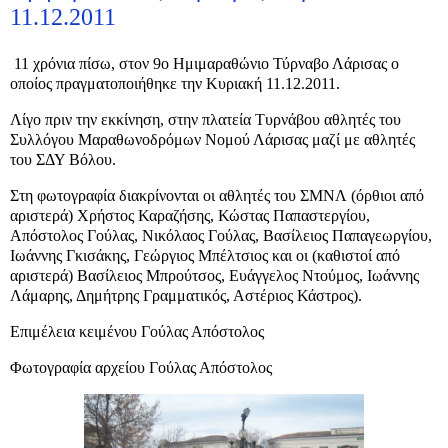
11.12.2011
11 χρόνια πίσω, στον 9ο Ημιμαραθώνιο Τύρναβο Λάρισας ο
οποίος πραγματοποιήθηκε την Κυριακή 11.12.2011.
Λίγο πριν την εκκίνηση, στην πλατεία Τυρνάβου αθλητές του
Συλλόγου Μαραθωνοδρόμων Νομού Λάρισας μαζί με αθλητές
του ΣΔΥ Βόλου.
Στη φωτογραφία διακρίνονται οι αθλητές του ΣΜΝΛ (όρθιοι από
αριστερά) Χρήστος Καραζήσης, Κώστας Παπαστεργίου,
Απόστολος Γούλας, Νικόλαος Γούλας, Βασίλειος Παπαγεωργίου,
Ιωάννης Γκισάκης, Γεώργιος Μπέλτσιος και οι (καθιστοί από
αριστερά) Βασίλειος Μπρούτσος, Ευάγγελος Ντούμος, Ιωάννης
Λάμαρης, Δημήτρης Γραμματικός, Αστέριος Κάστρος).
Επιμέλεια κειμένου Γούλας Απόστολος
Φωτογραφία αρχείου Γούλας Απόστολος