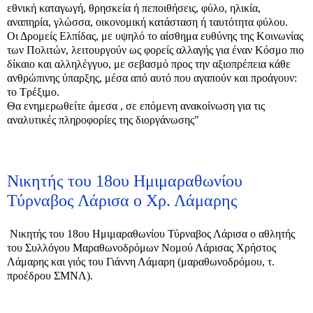
εθνική καταγωγή, θρησκεία ή πεποιθήσεις, φύλο, ηλικία,
αναπηρία, γλώσσα,
οικονομική κατάσταση ή ταυτότητα φύλου.
Οι Δρομείς Ελπίδας, με υψηλό το αίσθημα ευθύνης της Κοινωνίας
των Πολιτών, λειτουργούν ως φορείς αλλαγής για έναν Κόσμο πιο
δίκαιο και αλληλέγγυο, με σεβασμό προς την αξιοπρέπεια κάθε
ανθρώπινης ύπαρξης, μέσα από αυτό που αγαπούν και προάγουν:
το Τρέξιμο.
Θα ενημερωθείτε άμεσα , σε επόμενη ανακοίνωση για τις
αναλυτικές πληροφορίες της διοργάνωσης"
Νικητής του 18ου Ημιμαραθωνίου
Τύρναβος Λάρισα ο Χρ. Λάμαρης
Νικητής του 18ου Ημιμαραθωνίου Τύρναβος Λάρισα ο αθλητής
του Συλλόγου Μαραθωνοδρόμων Νομού Λάρισας Χρήστος
Λάμαρης και γιός του Γιάννη Λάμαρη (μαραθωνοδρόμου, τ.
προέδρου ΣΜΝΛ).