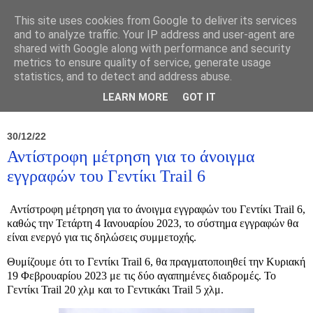
This site uses cookies from Google to deliver its services
and to analyze traffic. Your IP address and user-agent are
shared with Google along with performance and security
metrics to ensure quality of service, generate usage
statistics, and to detect and address abuse.
Νέα
Σύλλογος
Ιπποκράτειος
Γεντίκι 
LEARN MORE
GOT IT
30/12/22
Αντίστροφη μέτρηση για το άνοιγμα
εγγραφών του Γεντίκι Trail 6
Αντίστροφη μέτρηση για το άνοιγμα εγγραφών του Γεντίκι Trail 6,
καθώς την Τετάρτη 4 Ιανουαρίου 2023, το σύστημα εγγραφών θα
είναι ενεργό για τις δηλώσεις συμμετοχής.
Θυμίζουμε ότι το Γεντίκι Trail 6, θα πραγματοποιηθεί την Κυριακή
19 Φεβρουαρίου 2023 με τις δύο αγαπημένες διαδρομές. Το
Γεντίκι Trail 20 χλμ και το Γεντικάκι Trail 5 χλμ.