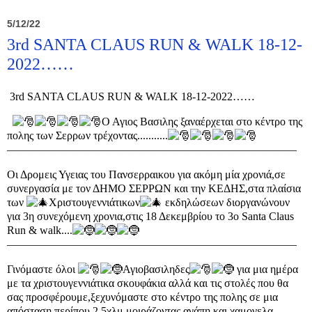
5/12/22
3rd SANTA CLAUS RUN & WALK 18-12-
2022……
3rd SANTA CLAUS RUN & WALK 18-12-2022……
Ο Αγιος Βασιλης ξαναέρχεται στο κέντρο της
πολης των Σερρων τρέχοντας...........
——————————————————————————
Οι Δρομεις Υγειας του Πανσερραικου για ακόμη μία χρονιά,σε
συνεργασία με τον ΔΗΜΟ ΣΕΡΡΩΝ και την ΚΕΔΗΣ,στα πλαίσια
των
Χριστουγεννιάτικων
εκδηλώσεων διοργανώνουν
για 3η συνεχόμενη χρονια,στις 18 Δεκεμβρίου το 3ο Santa Claus
Run & walk....
——————————————————————————
Γινόμαστε όλοι
Αγιοβασιληδες
για μια ημέρα
με τα χριστουγεννιάτικα σκουφάκια αλλά και τις στολές που θα
σας προσφέρουμε,ξεχυνόμαστε στο κέντρο της πολης σε μια
απόσταση περίπου 2,5χλμ μοιράζοντας αγάπη και χαμογελα