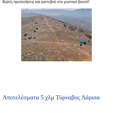
Καλές προπονήσεις και ραντεβού στο μυστικό βουνό!
Αποτελέσματα 5 χλμ Τύρναβος Λάρισα