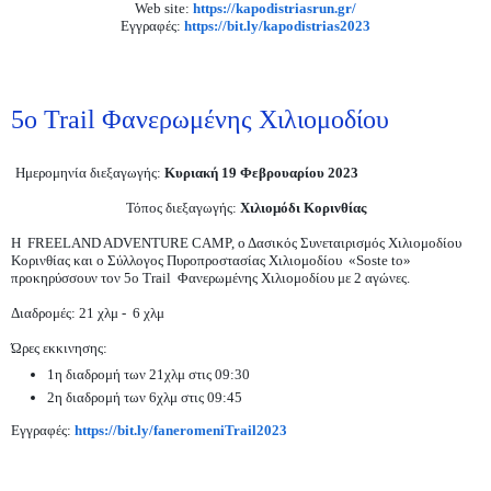
Web site:
https://kapodistriasrun.gr/
Εγγραφές:
https://bit.ly/kapodistrias2023
5o Trail Φανερωμένης Χιλιομοδίου
Ημερομηνία διεξαγωγής:
Κυριακή 19 Φεβρουαρίου 2023
Τόπος διεξαγωγής:
Χιλιομόδι Κορινθίας
Η FREELAND ADVENTURE CAMP, ο Δασικός Συνεταιρισμός Χιλιομοδίου
Κορινθίας και ο Σύλλογος Πυροπροστασίας Χιλιομοδίου «Soste to»
προκηρύσσουν τον 5o Trail Φανερωμένης Χιλιομοδίου με 2 αγώνες.
Διαδρομές: 21 χλμ - 6 χλμ
Ώρες εκκινησης:
1η διαδρομή των 21χλμ στις 09:30
2η διαδρομή των 6χλμ στις 09:45
Εγγραφές:
https://bit.ly/faneromeniTrail2023