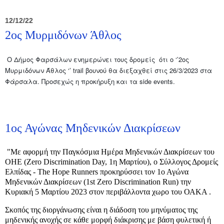
12/12/22
2ος Μυρμιδόνων Άθλος
Ο Δήμος Φαρσάλων ενημερώνει τους δρομείς ότι ο ‘’2ος
Μυρμιδόνων Άθλος ‘’ trail βουνού θα διεξαχθεί στις 26/3/2023 στα
Φάρσαλα. Προσεχώς η προκήρυξη και τα side events.
1ος Αγώνας Μηδενικών Διακρίσεων
"Με αφορμή την Παγκόσμια Ημέρα Μηδενικών Διακρίσεων του
ΟΗΕ (Zero Discrimination Day, 1η Μαρτίου), ο Σύλλογος Δρομείς
Ελπίδας - The Hope Runners προκηρύσσει τον 1ο Αγώνα
Μηδενικών Διακρίσεων (1st Zero Discrimination Run) την
Κυριακή 5 Μαρτίου 2023 στον περιβάλλοντα χωρο του ΟΑΚΑ .
Σκοπός της διοργάνωσης είναι η διάδοση του μηνύματος της
μηδενικής ανοχής σε κάθε μορφή διάκρισης με βάση φυλετική ή