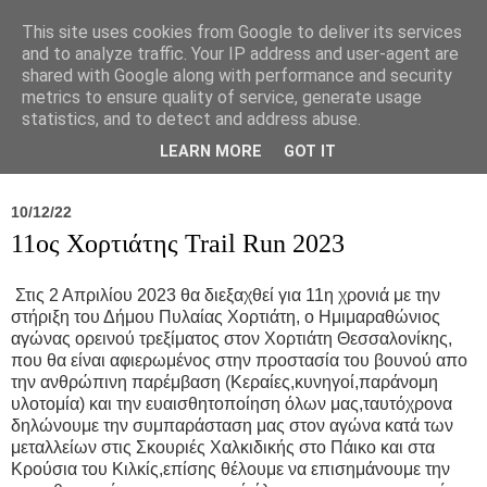
This site uses cookies from Google to deliver its services
and to analyze traffic. Your IP address and user-agent are
shared with Google along with performance and security
metrics to ensure quality of service, generate usage
statistics, and to detect and address abuse.
Νέα
Σύλλογος
Ιπποκράτειος
Γεντίκι 
LEARN MORE
GOT IT
10/12/22
11ος Χορτιάτης Trail Run 2023
Στις 2 Απριλίου 2023 θα διεξαχθεί για 11η χρονιά με την
στήριξη του Δήμου Πυλαίας Χορτιάτη, ο Ημιμαραθώνιος
αγώνας ορεινού τρεξίματος στον Χορτιάτη Θεσσαλονίκης,
που θα είναι αφιερωμένος στην προστασία του βουνού απο
την ανθρώπινη παρέμβαση (Κεραίες,κυνηγοί,παράνομη
υλοτομία) και την ευαισθητοποίηση όλων μας,ταυτόχρονα
δηλώνουμε την συμπαράσταση μας στον αγώνα κατά των
μεταλλείων στις Σκουριές Χαλκιδικής στο Πάικο και στα
Κρούσια του Κιλκίς,επίσης θέλουμε να επισημάνουμε την