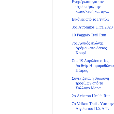
Ενημέρωση για τον
σχεδιασμό, την
κατασκευή και την...
Εικόνες από το Γεντίκι
3ος Atromitos Ultra 2023
10 Paggaio Trail Run
7ος Λαϊκός Αγώνας
Δρόμου στο Δάσος
Κουρί
Στις 19 Απριλίου ο 1ος
Διεθνής Ημιμαραθώνιο
Πάτρας
Συνεχίζεται η συλλογή
τροφίμων από το
Σύλλογο Μαρα...
2ο Acheron Health Run
7ο Veikou Trail - Υπό την
Αιγίδα του Π.Σ.Α.Τ.