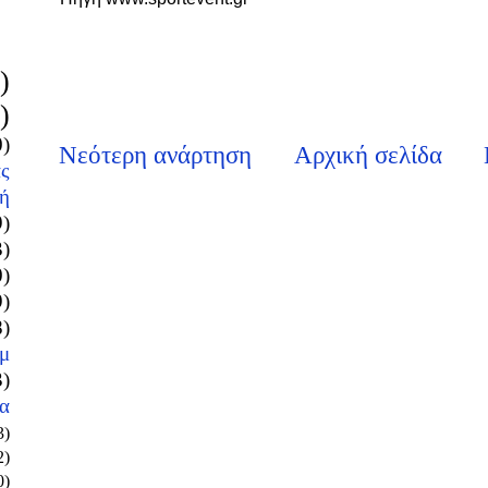
)
)
0)
Νεότερη ανάρτηση
Αρχική σελίδα
ς
ή
9)
3)
0)
9)
8)
μ
3)
α
3)
2)
0)