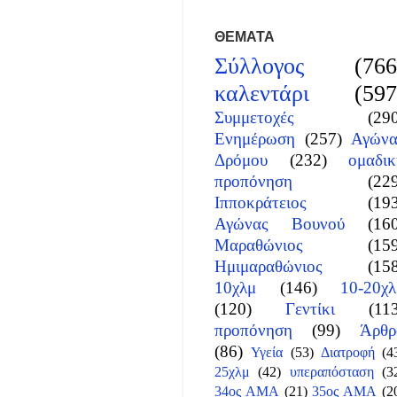
ΘΕΜΑΤΑ
Σύλλογος
(766
καλεντάρι
(597
Συμμετοχές
(29
Ενημέρωση
(257)
Αγώνα
Δρόμου
(232)
ομαδικ
προπόνηση
(22
Ιπποκράτειος
(19
Αγώνας Βουνού
(16
Μαραθώνιος
(15
Ημιμαραθώνιος
(15
10χλμ
(146)
10-20χλ
(120)
Γεντίκι
(11
προπόνηση
(99)
Άρθρ
(86)
Υγεία
(53)
Διατροφή
(4
25χλμ
(42)
υπεραπόσταση
(3
34ος ΑΜΑ
(21)
35ος ΑΜΑ
(2