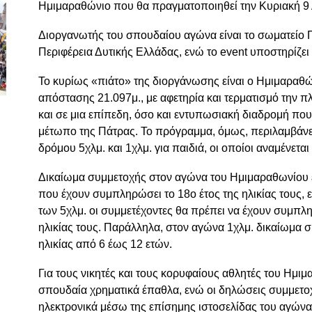
Ημιμαραθώνιο που θα πραγματοποιηθεί την Κυριακή 9 
Διοργανωτής του σπουδαίου αγώνα είναι το σωματείο
Περιφέρεια Δυτικής Ελλάδας, ενώ το event υποστηρίζει
Το κυρίως «πιάτο» της διοργάνωσης είναι ο Ημιμαραθ
απόστασης 21.097μ., με αφετηρία και τερματισμό την π
και σε μια επίπεδη, όσο και εντυπωσιακή διαδρομή που 
μέτωπο της Πάτρας. Το πρόγραμμα, όμως, περιλαμβάνε
δρόμου 5χλμ. και 1χλμ. για παιδιά, οι οποίοι αναμένετ
Δικαίωμα συμμετοχής στον αγώνα του Ημιμαραθωνίου έ
που έχουν συμπληρώσει το 18ο έτος της ηλικίας τους,
των 5χλμ. οι συμμετέχοντες θα πρέπει να έχουν συμπλη
ηλικίας τους. Παράλληλα, στον αγώνα 1χλμ. δικαίωμα 
ηλικίας από 6 έως 12 ετών.
Για τους νικητές και τους κορυφαίους αθλητές του Ημι
σπουδαία χρηματικά έπαθλα, ενώ οι δηλώσεις συμμετοχ
ηλεκτρονικά μέσω της επίσημης ιστοσελίδας του αγώνα