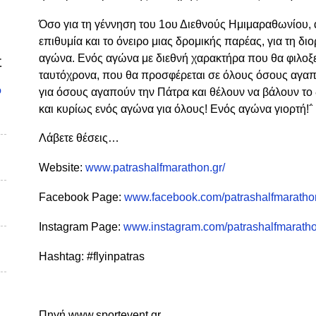
Όσο για τη γέννηση του 1ου Διεθνούς Ημιμαραθωνίου,
επιθυμία και το όνειρο μιας δρομικής παρέας, για τη 
αγώνα. Ενός αγώνα με διεθνή χαρακτήρα που θα φιλοξενε
Σ
ταυτόχρονα, που θα προσφέρεται σε όλους όσους αγαπ
υ
για όσους αγαπούν την Πάτρα και θέλουν να βάλουν το
και κυρίως ενός αγώνα για όλους! Ενός αγώνα γιορτή!΅
Λάβετε θέσεις…
Website:
www.patrashalfmarathon.gr/
Facebook Page:
www.facebook.com/patrashalfmaratho
Instagram Page:
www.instagram.com/patrashalfmaratho
Hashtag: #flyinpatras
Πηγή www.sportevent.gr