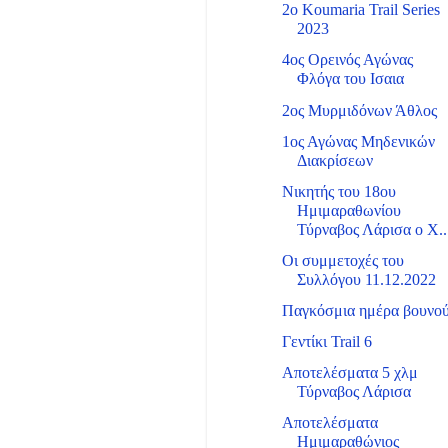
2ο Koumaria Trail Series
2023
4ος Ορεινός Αγώνας
Φλόγα του Ισαια
2ος Μυρμιδόνων Άθλος
1ος Αγώνας Μηδενικών
Διακρίσεων
Νικητής του 18ου
Ημιμαραθωνίου
Τύρναβος Λάρισα ο Χ..
Οι συμμετοχές του
Συλλόγου 11.12.2022
Παγκόσμια ημέρα βουνο
Γεντίκι Trail 6
Αποτελέσματα 5 χλμ
Τύρναβος Λάρισα
Αποτελέσματα
Ημιμαραθώνιος