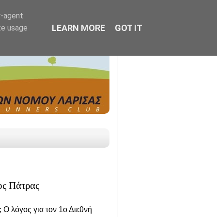
r-agent
LEARN MORE
GOT IT
te usage
ος Πάτρας
; Ο λόγος για τον 1ο Διεθνή