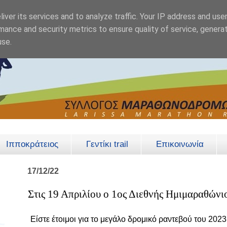
iver its services and to analyze traffic. Your IP address and use
mance and security metrics to ensure quality of service, genera
use.
Ιπποκράτειος
Γεντίκι trail
Επικοινωνία
17/12/22
Στις 19 Απριλίου ο 1ος Διεθνής Ημιμαραθώνι
Είστε έτοιμοι για το μεγάλο δρομικό ραντεβού του 2023