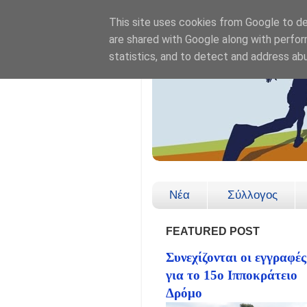
This site uses cookies from Google to del
are shared with Google along with perfor
statistics, and to detect and address ab
Νέα
Σύλλογος
FEATURED POST
Συνεχίζονται οι εγγραφές
για το 15ο Ιπποκράτειο
Δρόμο