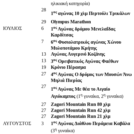
ηλικιακή κατηγορία)
28
ος
1
αγώνας 10 χλμ Περτούλι Τρικάλων
29
Olympus Marathon
ος
ΙΟΥΛΙΟΣ
6
1
Αγώνας δρόμου Μενελαΐδας
Καρδίτσας
ος
7
6
Φυσιολατρικός αγώνας Χώνου
Μυλοποτάμου Κρήτης
13
Αγώνας Αυγερινό Κοζάνης
ος
13
3
Ορειβατικός Αγώνας Φαέθων
19
Κρόνιο Πέρασμα
ος
27
4
Αγώνας Ο δρόμος των Μουσών Άνω
Μηλιά Πιερίας
27
ος
1
Αγώνας Με θέα το Αιγαίο
η
η
Αγιόκαμπος
(1
γυναίκα, 2
γυναίκα)
27
Zagori Mountain Run 80 χλμ
27
Zagori Mountain Run 42 χλμ
27
Zagori Mountain Run 21 χλμ
ος
ΑΥΓΟΥΣΤΟΣ
3
1
Αγώνας Διάθλου Περάμεια Καβάλα
η
(3
γυναίκα)