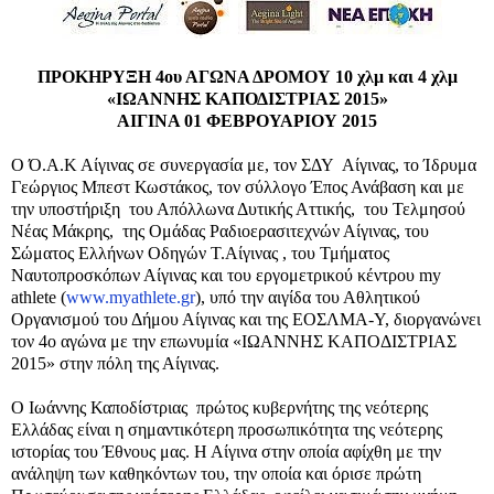
ΠΡΟΚΗΡΥΞΗ 4ου ΑΓΩΝΑ ΔΡΟΜΟΥ 10 χλμ και 4 χλμ
«ΙΩΑΝΝΗΣ ΚΑΠΟΔΙΣΤΡΙΑΣ 2015»
ΑΙΓΙΝΑ
01
ΦΕΒΡΟΥΑΡΙΟΥ 2015
Ο Ό.Α.Κ Αίγινας σε συνεργασία με, τον ΣΔΥ Αίγινας, το Ίδρυμα
Γεώργιος Μπεστ Κωστάκος, τον σύλλογο Έπος Ανάβαση και με
την υποστήριξη του Απόλλωνα Δυτικής Αττικής, του Τελμησού
Νέας Μάκρης, της Ομάδας Ραδιοερασιτεχνών Αίγινας, του
Σώματος Ελλήνων Οδηγών Τ.Αίγινας , του Τμήματος
Ναυτοπροσκόπων Αίγινας και του εργομετρικού κέντρου
my
athlete
(
www.myathlete.gr
), υπό την αιγίδα του Αθλητικού
Οργανισμού του Δήμου Αίγινας και της ΕΟΣΛΜΑ-Υ, διοργανώνει
τον 4ο αγώνα με την επωνυμία «ΙΩΑΝΝΗΣ ΚΑΠΟΔΙΣΤΡΙΑΣ
2015» στην πόλη της Αίγινας.
Ο Ιωάννης Καποδίστριας πρώτος κυβερνήτης της νεότερης
Ελλάδας είναι η σημαντικότερη προσωπικότητα της νεότερης
ιστορίας του Έθνους μας. Η Αίγινα στην οποία αφίχθη με την
ανάληψη των καθηκόντων του, την οποία και όρισε πρώτη