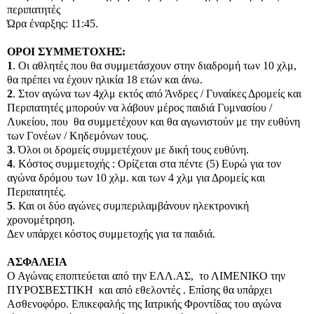
περιπατητές
Ώρα έναρξης: 11:45.
ΟΡΟΙ ΣΥΜΜΕΤΟΧΗΣ:
1
. Οι αθλητές που θα συμμετάσχουν στην διαδρομή των 10 χλμ,
θα πρέπει να έχουν ηλικία 18 ετών και άνω.
2
. Στον αγώνα των 4χλμ εκτός από Άνδρες / Γυναίκες Δρομείς και
Περιπατητές μπορούν να λάβουν μέρος παιδιά Γυμνασίου /
Λυκείου, που θα συμμετέχουν και θα αγωνιστούν με την ευθύνη
των Γονέων / Κηδεμόνων τους.
3
. Όλοι οι δρομείς συμμετέχουν με δική τους ευθύνη.
4
. Κόστος συμμετοχής : Ορίζεται στα πέντε (5) Ευρώ για τον
αγώνα δρόμου των 10 χλμ. και των 4 χλμ για Δρομείς και
Περιπατητές.
5
. Και οι δύο αγώνες συμπεριλαμβάνουν ηλεκτρονική
χρονομέτρηση.
Δεν υπάρχει κόστος συμμετοχής για τα παιδιά.
ΑΣΦΑΛΕΙΑ
Ο Αγώνας εποπτεύεται από την ΕΛΛ.ΑΣ, το ΛΙΜΕΝΙΚΟ την
ΠΥΡΟΣΒΕΣΤΙΚΗ και από εθελοντές . Επίσης θα υπάρχει
Ασθενοφόρο. Επικεφαλής της Ιατρικής Φροντίδας του αγώνα