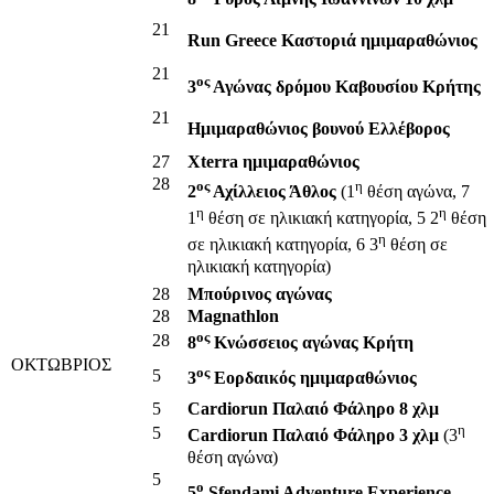
21
Run Greece Καστοριά ημιμαραθώνιος
21
ος
3
Αγώνας δρόμου Καβουσίου Κρήτης
21
Ημιμαραθώνιος βουνού Ελλέβορος
27
Xterra ημιμαραθώνιος
28
ος
η
2
Αχίλλειος Άθλος
(1
θέση αγώνα, 7
η
η
1
θέση σε ηλικιακή κατηγορία, 5 2
θέση
η
σε ηλικιακή κατηγορία, 6 3
θέση σε
ηλικιακή κατηγορία)
28
Μπούρινος αγώνας
28
Magnathlon
ος
28
8
Κνώσσειος αγώνας Κρήτη
ΟΚΤΩΒΡΙΟΣ
ος
5
3
Εορδαικός ημιμαραθώνιος
5
Cardiorun Παλαιό Φάληρο 8 χλμ
η
5
Cardiorun Παλαιό Φάληρο 3 χλμ
(3
θέση αγώνα)
5
ο
5
Sfendami Adventure Experience