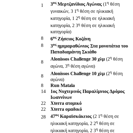
ος
η
3
Μερτζανίδιος Αγώνας
(1
θέση
1
η
γυναικών, 3 1
θέση σε ηλικιακή
η
κατηγορία, 1 2
θέση σε ηλικιακή
η
κατηγορία, 2 3
θέση σε ηλικιακή
κατηγορία)
ος
8
6
Ζήσειος Κοζάνη
ος
8
3
ημιμαραθώνιος Στα μονοπάτια του
Παπαδιαμάντη Σκιάθο
η
Alonissos Challenge 30 χλμ
(2
θέση
8
η
αγώνα, 3
θέση αγώνα)
η
Alonissos Challenge 10 χλμ
(2
θέση
8
αγώνα)
8
Run Matala
14
1ος Νυχτερινός Παραλίμνιος Δρόμος
Ιωαννίνων
22
Xterra ατομικό
22
Xterra ομαδικό
ος
η
47
Καραϊσκάκειος
(2 1
θέση σε
28
η
ηλικιακή κατηγορία, 2 2
θέση σε
η
ηλικιακή κατηγορία, 2 3
θέση σε