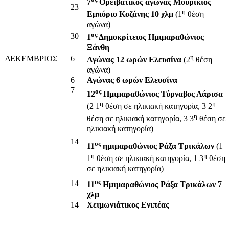
7
Ορειβατικός αγώνας Μουρίκιος
23
η
Εμπόριο Κοζάνης 10 χλμ
(1
θέση
αγώνα)
ος
30
1
Δημοκρίτειος Ημιμαραθώνιος
Ξάνθη
η
ΔΕΚΕΜΒΡΙΟΣ
6
Αγώνας 12 ωρών Ελευσίνα
(2
θέση
αγώνα)
6
Αγώνας 6 ωρών Ελευσίνα
7
ος
12
Ημιμαραθώνιος Τύρναβος Λάρισα
η
η
(2 1
θέση σε ηλικιακή κατηγορία, 3 2
η
θέση σε ηλικιακή κατηγορία, 3 3
θέση σε
ηλικιακή κατηγορία)
14
ος
11
ημιμαραθώνιος Ράξα Τρικάλων
(1
η
η
1
θέση σε ηλικιακή κατηγορία, 1 3
θέση
σε ηλικιακή κατηγορία)
ος
14
11
Ημιμαραθώνιος Ράξα Τρικάλων 7
χλμ
14
Χειμωνιάτικος Ενιπέας