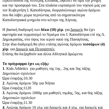
Πρωτεύουσα της νεότερης Ελλάδας ,οφείλει να τιμά την μνήμη
και την προσφορά του. Στα πλαίσια εορτασμού του νησιού μας για
τον Κυβερνήτη Ι. Καποδίστρια, διοργανώνουμε αγώνα δρόμου
που θα λάβει χώρα περνώντας από τα σημαντικότερα
Καποδιστριακά μνημεία στο κέντρο της Αίγινας.
Η βασική διαδρομή των
δέκα (10) χλμ
. για
Δρομείς
θα έχει
αφετηρία και τερματισμό το Άγαλμα του Ι. Καποδίστρια επί της Λ.
Δημοκρατίας, στο ύψος του ιερού ναού της Παναγίτσας.
Στην ίδια διαδρομή θα γίνει επίσης αγώνας δρόμου
τεσσάρων (4)
χλμ
. για
Δρομείς και Περιπατητές
.
Επίσης θα διεξαχθούν και άλλα Αθλητικά Δρώμενα.
Το πρόγραμμα έχει ως εξής:
1
.
Kids
Athletics
για μαθητές της 1ης , 2ης και 3ης τάξης
Δημοτικών σχολείων
Ώρα έναρξης:10.30
2
. Αγώνας δρόμου 50μ για Νήπια
Ώρα έναρξης:1120
3
. Αγώνας δρόμου 1000μ για μαθητές της4ης, 5ης, και 6ης τάξης
Δημοτικών σχολείων
Ώρα έναρξης:11.30
4
. Αγώνας δρόμου 10 χλμ για δρομείς και 4 χλμ. για δρομείς και