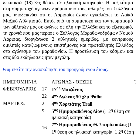
δεκαοκτώ (18) 3ες θέσεις σε ηλικιακή κατηγορία. Η μαζικότητα
στη συμμετοχή αγώνων δρόμου από τους αθλητές του Συλλόγου
μας, αποδεικνύει ότι οι Λαρισαίοι έχουν αγκαλιάσει το Λαϊκό
Μαζικό Αθλητισμό. Εκτός από τη συμμετοχή και τον τερματισμό
των αθλητών μας σε αγώνες σε όλη την Ελλάδα και το εξωτερικό,
τη χρονιά που μας πέρασε ο Σύλλογος Μαραθωνοδρόμων Νομού
Λάρισας, διοργάνωσε 2 αθλητικές ημερίδες, με κεντρικούς
ομιλητές καταξιωμένους επιστήμονες και πρωταθλητές Ελλάδος
στο αγώνισμα του μαραθωνίου. Η προσέλευση του κόσμου και
στις δύο εκδηλώσεις ήταν μεγάλη.
Θυμηθείτε την ανασκόπηση του προηγούμενου έτους.
ΗΜΕΡΟΜΗΝΙΑ
ΑΓΩΝΑΣ - ΘΕΣΕΙΣ
ος
ΦΕΒΡΟΥΑΡΙΟΣ
17
17
Μπιζάνιος
ος
22
4
Αγώνας 50 χλμ Ψάθα
ος
ΜΑΡΤΙΟΣ
2
4
Χορτιάτης Trail
ος
η
9
5
Ημιμαραθώνιος Δίον
(1 2
θέση σε
ηλικιακή κατηγορία)
ος
7
Ημιμαραθώνιος Θ. Σταμόπουλος
(1
16
η
η
1
θέση σε ηλικιακή κατηγορία, 1 2
θέση