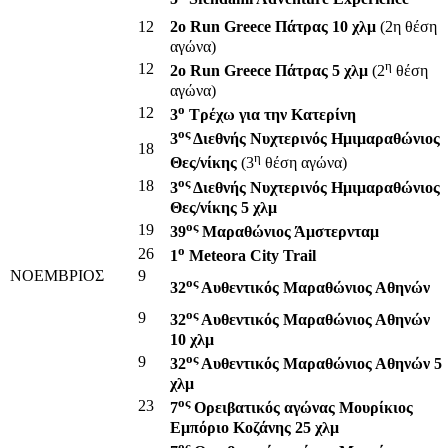
12
2o Run Greece Πάτρας 10 χλμ
(2η θέση
αγώνα)
η
12
2o Run Greece Πάτρας 5 χλμ
(2
θέση
αγώνα)
ο
12
3
Τρέχω για την Κατερίνη
ος
3
Διεθνής Νυχτερινός Ημιμαραθώνιος
18
η
Θες/νίκης
(3
θέση αγώνα)
ος
18
3
Διεθνής Νυχτερινός Ημιμαραθώνιος
Θες/νίκης 5 χλμ
ος
19
39
Μαραθώνιος Άμστερνταμ
ο
26
1
Meteora City Trail
ΝΟΕΜΒΡΙΟΣ
9
ος
32
Αυθεντικός Μαραθώνιος Αθηνών
ος
9
32
Αυθεντικός Μαραθώνιος Αθηνών
10 χλμ
ος
9
32
Αυθεντικός Μαραθώνιος Αθηνών 5
χλμ
ος
23
7
Ορειβατικός αγώνας Μουρίκιος
Εμπόριο Κοζάνης 25 χλμ
ος