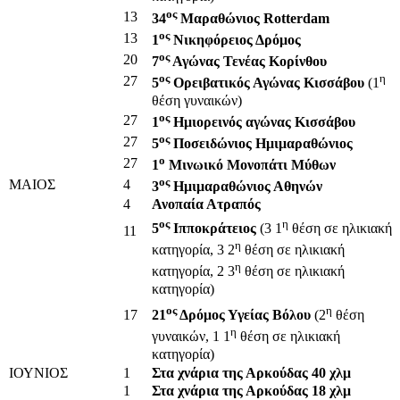
ος
13
34
Μαραθώνιος Rotterdam
ος
13
1
Νικηφόρειος Δρόμος
ος
20
7
Αγώνας Τενέας Κορίνθου
ος
η
27
5
Ορειβατικός Αγώνας Κισσάβου
(1
θέση γυναικών)
ος
27
1
Ημιορεινός αγώνας Κισσάβου
ος
27
5
Ποσειδώνιος Ημιμαραθώνιος
ο
27
1
Μινωικό Μονοπάτι Μύθων
ος
ΜΑΙΟΣ
4
3
Ημιμαραθώνιος Αθηνών
4
Ανοπαία Ατραπός
ος
η
5
Ιπποκράτειος
(3 1
θέση σε ηλικιακή
11
η
κατηγορία, 3 2
θέση σε ηλικιακή
η
κατηγορία, 2 3
θέση σε ηλικιακή
κατηγορία)
ος
η
17
21
Δρόμος Υγείας Βόλου
(2
θέση
η
γυναικών, 1 1
θέση σε ηλικιακή
κατηγορία)
ΙΟΥΝΙΟΣ
1
Στα χνάρια της Αρκούδας 40 χλμ
1
Στα χνάρια της Αρκούδας 18 χλμ