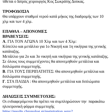
τίθεται ο Ιατρός χειρουργός Κος Σωκράτης Δούκας.
ΤΡΟΦΟΔΟΣΙΑ
Θα υπάρχουν σταθμοί νερού κατά μήκος της διαδρομής των 10
χλμ και των 4 χλμ.
ΕΠΑΘΛΑ – ΑΠΟΝΟΜΕΣ
ΒΡΑΒΕΥΣΕΙΣ
:
Α
. ΓΙΑ ΤΟΝ ΑΓΩΝΑ 10 Χλμ και των 4 Χλμ:
Κύπελλο και μετάλλιο για 1ο Νικητή και 1η νικήτρια της γενικής
κατάταξης.
Μετάλλιο για 2ο και 3ο νικητή και νικήτρια της γενικής κατάταξης.
Σε όλους τους συμμετέχοντες θα απονεμηθούν μετάλλια και
διπλώματα συμμετοχής.
Β
. ΓΙΑ ΤΟΥΣ ΠΕΡΙΠΑΤΗΤΕΣ: Θα απονεμηθούν μετάλλια και
διπλώματα συμμετοχής.
Γ
. ΣΤΑ ΠΑΙΔΙΑ : Θα απονεμηθούν μετάλλια και διπλώματα
συμμετοχής.
ΔΗΛΩΣΕΙΣ ΣΥΜΜΕΤΟΧΗΣ:
Οι ενδιαφερόμενοι θα πρέπει να συμπληρώσουν την παρακάτω
ηλεκτρονική φόρμα συμμετοχής
https://results.chronolog.gr/registration.aspx?