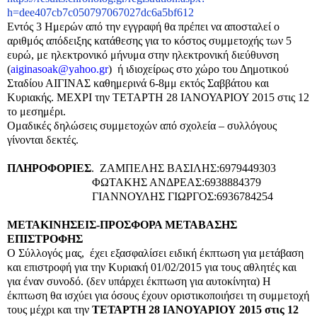
h=dee407cb7c050797067027dc6a5bf612
Εντός 3 Ημερών από την εγγραφή θα πρέπει να αποσταλεί ο
αριθμός απόδειξης κατάθεσης για το κόστος συμμετοχής των 5
ευρώ, με ηλεκτρονικό μήνυμα στην ηλεκτρονική διεύθυνση
(
aiginasoak
@
yahoo
.
gr
) ή ιδιοχείρως στο χώρο του Δημοτικού
Σταδίου ΑΙΓΙΝΑΣ καθημερινά 6-8μμ εκτός Σαββάτου και
Κυριακής. ΜΕΧΡΙ την ΤΕΤΑΡΤΗ 28 ΙΑΝΟΥΑΡΙΟΥ 2015 στις 12
το μεσημέρι.
Ομαδικές δηλώσεις συμμετοχών από σχολεία – συλλόγους
γίνονται δεκτές.
ΠΛΗΡΟΦΟΡΙΕΣ
. ΖΑΜΠΕΛΗΣ ΒΑΣΙΛΗΣ:6979449303
ΦΩΤΑΚΗΣ ΑΝΔΡΕΑΣ:6938884379
ΓΙΑΝΝΟΥΛΗΣ ΓΙΩΡΓΟΣ:6936784254
ΜΕΤΑΚΙΝΗΣΕΙΣ-ΠΡΟΣΦΟΡΑ ΜΕΤΑΒΑΣΗΣ
ΕΠΙΣΤΡΟΦΗΣ
Ο Σύλλογός μας, έχει εξασφαλίσει ειδική έκπτωση για μετάβαση
και επιστροφή για την Κυριακή 01/02/2015 για τους αθλητές και
για έναν συνοδό. (δεν υπάρχει έκπτωση για αυτοκίνητα) Η
έκπτωση θα ισχύει για όσους έχουν οριστικοποιήσει τη συμμετοχή
τους μέχρι και την
ΤΕΤΑΡΤΗ 28 ΙΑΝΟΥΑΡΙΟΥ 2015 στις 12