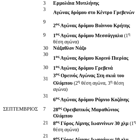
3
Ερμολάια Μυτιλήνης
3
Αγώνας δρόμου στο Κέντρο Γρεβενών
9
ος
2
Αγώνας δρόμου Βιάννου Κρήτης
ος
η
9
1
Αγώνας δρόμου Μεσσάγγαλα
(1
θέση αγώνα)
30
Νάξαθλον Νάξο
30
ος
1
Αγώνας δρόμου Κορινό Πιερίας
ος
30
1
Αγώνας δρόμου Γρεβενά
ος
3
Ορεινός Αγώνας Στη σκιά του
31
η
η
Ολύμπου
(2
θέση αγώνα, 3
θέση
αγώνα)
31
ος
6
Αγώνας δρόμου Ρύμνιο Κοζάνης
ος
ΣΕΠΤΕΜΒΡΙΟΣ
7
28
Ορειβατικός Μαραθώνιος
Ολύμπου
ος
η
21
8
Γύρος Λίμνης Ιωαννίνων 30 χλμ
(1
θέση αγώνα)
21
ος
8
Γύρος Λίμνης Ιωαννίνων 10 χλμ