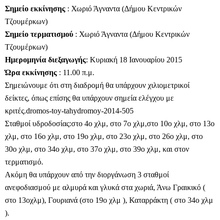
Σημείο εκκίνησης
: Χωριό Άγναντα (Δήμου Κεντρικών
Τζουμέρκων)
Σημείο τερματισμού
: Χωριό Άγναντα (Δήμου Κεντρικών
Τζουμέρκων)
Ημερομηνία διεξαγωγής
: Κυριακή 18 Ιανουαρίου 2015
Ώρα εκκίνησης
: 11.00 π.μ.
Σημειώνουμε ότι στη διαδρομή θα υπάρχουν χιλιομετρικοί
δείκτες, όπως επίσης θα υπάρχουν σημεία ελέγχου με
κριτές.dromos-toy-tahydromoy-2014-505
Σταθμοί υδροδοσίας:στο 4ο χλμ, στο 7ο χλμ,στο 10ο χλμ, στο 13ο
χλμ, στο 16ο χλμ, στο 19ο χλμ, στο 23ο χλμ, στο 26ο χλμ, στο
30ο χλμ, στο 34ο χλμ, στο 37ο χλμ, στο 39ο χλμ, και στον
τερματισμό.
Ακόμη θα υπάρχουν από την διοργάνωση 3 σταθμοί
ανεφοδιασμού με αλμυρά και γλυκά στα χωριά, Άνω Γραικικό (
στο 13οχλμ), Γουριανά (στο 19ο χλμ ), Καταρράκτη ( στο 34ο χλμ
).