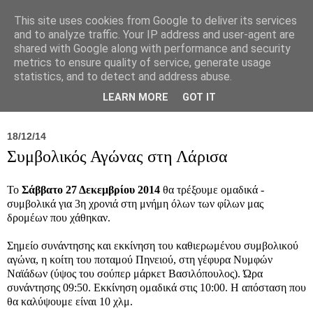
This site uses cookies from Google to deliver its services
and to analyze traffic. Your IP address and user-agent are
shared with Google along with performance and security
metrics to ensure quality of service, generate usage
statistics, and to detect and address abuse.
Νέα
Σύλλογος
Ιπποκράτειος
Γεντίκι 
LEARN MORE
GOT IT
18/12/14
Συμβολικός Αγώνας στη Λάρισα
Το
Σάββατο 27 Δεκεμβρίου 2014
θα τρέξουμε ομαδικά -
συμβολικά για 3η χρονιά στη μνήμη όλων των φίλων μας
δρομέων που χάθηκαν.
Σημείο συνάντησης και εκκίνηση του καθιερωμένου συμβολικού
αγώνα, η κοίτη του ποταμού Πηνειού, στη γέφυρα Νυμφών
Ναϊάδων (ύψος του σούπερ μάρκετ Βασιλόπουλος). Ώρα
συνάντησης 09:50. Εκκίνηση ομαδικά στις 10:00. Η απόσταση που
θα καλύψουμε είναι 10 χλμ.