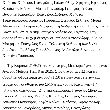
Χρήστος Χρήστου, Παναγιώτης Γαλανούλης,
Χρήστος Κρικώνης,
Θεόδωρος Μάρκου, Μαρία Γιαννούλη, Γεώργιος Τζιάνας,
Βασιλική Καράτζιου, Ευάγγελος Δοξαράς, Χρήστος
Τριανταφύλλου, Χρήστος Πούρικας, Στέργιος Σελήνης, Μαρία
Μπόικου και Γεώργιος Δοξαράς. Στη διαδρομή γύρου λίμνης 30km
Δυναμικό βάδισμα συμμετείχε ο Απόστολος Ζαχαρίας. Στη
διαδρομή των 10 χλμ έτρεξαν οι Σταύρος Κατσακιώρης, Σύλβια
Μακρή και Ευάγγελος Σίνης. Τέλος στη διαδρομή των 5 χλμ
έτρεξαν οι: Ιορδάνης Παπαδόπουλος, Απόστολος Ζαχαρίας και
Χριστίνα Τασιάκου.
Την Κυριακή 21/9/25 στα κοντινά μας Μετέωρα έγινε ο ορεινός
Αγώνας Meteora Trail Run 2025.
Στον αγώνα των 22 χλμ με
συνολική υψομετρική ανάβαση 1150 μέτρων
συμμετείχαν και
ος
τερμάτισαν οι αθλητές του ΣΜΝΛ Σωκράτης Καγιάννης (1
ηλικιακής κατηγορίας), Δημήτρης Σιαφάρας, Γεώργιος Σβάρνας,
Στέλιος Δημοβέλης, Βασίλης Καραλής, Γεώργιος Λυγουρας,
Αντώνιος Θανασάρας, Σοφία Κρίκου, Χρήστος Καραγιαννίδης,
Αναστάσιος Σακοράφας, Μηνάς Μακρίδης, Παναγιώτης