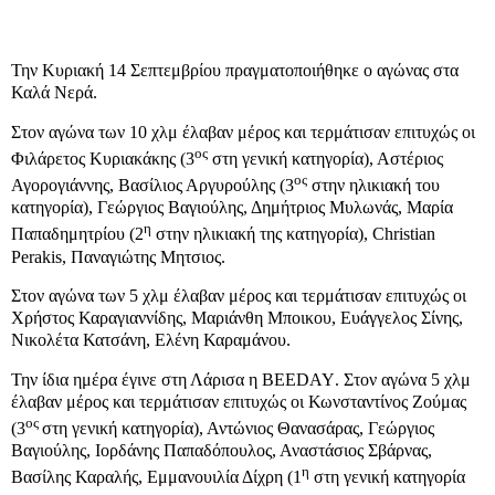
Την Κυριακή 14 Σεπτεμβρίου πραγματοποιήθηκε ο αγώνας στα
Καλά Νερά.
Στον αγώνα των 10 χλμ έλαβαν μέρος και τερμάτισαν επιτυχώς οι
ος
Φιλάρετος Κυριακάκης (3
στη γενική κατηγορία), Αστέριος
ος
Αγορογιάννης, Βασίλιος Αργυρούλης (3
στην ηλικιακή του
κατηγορία), Γεώργιος Βαγιούλης, Δημήτριος Μυλωνάς, Μαρία
η
Παπαδημητρίου (2
στην ηλικιακή της κατηγορία),
Christian
Perakis
, Παναγιώτης Μητσιος.
Στον αγώνα των 5 χλμ έλαβαν μέρος και τερμάτισαν επιτυχώς οι
Χρήστος Καραγιαννίδης, Μαριάνθη Μποικου, Ευάγγελος Σίνης,
Νικολέτα Κατσάνη, Ελένη Καραμάνου.
Την ίδια ημέρα έγινε στη Λάρισα η
BEEDAY
. Στον αγώνα 5 χλμ
έλαβαν μέρος και τερμάτισαν επιτυχώς οι Κωνσταντίνος Ζούμας
ος
(3
στη γενική κατηγορία), Αντώνιος Θανασάρας, Γεώργιος
Βαγιούλης, Ιορδάνης Παπαδόπουλος, Αναστάσιος Σβάρνας,
η
Βασίλης Καραλής, Εμμανουιλία Δίχρη (1
στη γενική κατηγορία