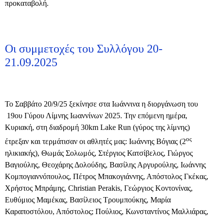
προκαταβολή.
Οι συμμετοχές του Συλλόγου 20-
21.09.2025
Το Σαββάτο 20/9/25 ξεκίνησε στα Ιωάννινα η διοργάνωση του
19ου Γύρου Λίμνης Ιωαννίνων 2025. Την επόμενη ημέρα,
Κυριακή, στη διαδρομή 30km Lake Run (γύρος της λίμνης)
ος
έτρεξαν και τερμάτισαν οι αθλητές μας: Ιωάννης Βόγιας (2
ηλικιακής), Θωμάς Σολωμός, Στέργιος Κατσίβελος, Γιώργος
Βαγιούλης, Θεοχάρης Δολούδης, Βασίλης Αργυρούλης, Ιωάννης
Κομπογιαννόπουλος, Πέτρος Μπακογιάννης, Απόστολος Γκέκας,
Χρήστος Μπράμης,
Christian
Perakis
, Γεώργιος Κοντονίνας,
Ευθύμιος Μαμέκας, Βασίλειος Τρουμπούκης, Μαρία
Καραποστόλου, Απόστολος; Πούλιος, Κωνσταντίνος Μαλλιάρας,