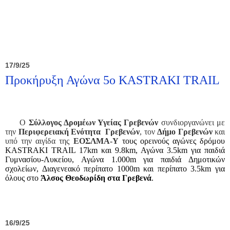
17/9/25
Προκήρυξη Αγώνα 5ο KASTRAKI TRAIL
Ο
Σύλλογος Δρομέων Υγείας Γρεβενών
συνδιοργανώνει με
την
Περιφερειακή Ενότητα
Γρεβενών
, τον
Δήμο Γρεβενών
και
υπό την αιγίδα της
ΕΟΣΛΜΑ-Υ
τους ορεινούς αγώνες δρόμου
KASTRAKI TRAIL 17km και 9.8
km
, Αγώνα 3.5
km
για παιδιά
Γυμνασίου-Λυκείου, Αγώνα 1.000
m
για παιδιά Δημοτικών
σχολείων, Διαγενεακό περίπατο 1000
m
και περίπατο 3.5
km
για
όλους στο
Άλσος Θεοδωρίδη στα Γρεβενά
.
16/9/25