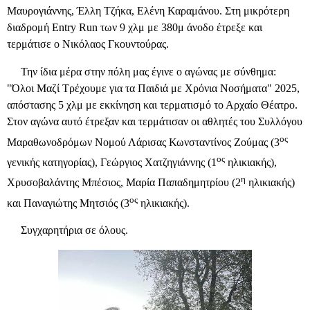
Μαυρογιάννης, Έλλη Τζήκα, Ελένη Καραμάνου. Στη μικρότερη
διαδρομή
Entry
Run
των 9 χλμ με 380μ άνοδο έτρεξε και
τερμάτισε ο Νικόλαος Γκουντούρας.
Την ίδια μέρα στην πόλη μας έγινε ο αγώνας με σύνθημα:
"Όλοι Μαζί Τρέχουμε για τα Παιδιά με Χρόνια Νοσήματα" 2025,
απόστασης 5 χλμ με εκκίνηση και τερματισμό το Αρχαίο Θέατρο.
Στον αγώνα αυτό έτρεξαν και τερμάτισαν οι αθλητές του Συλλόγου
ος
Μαραθωνοδρόμων Νομού Λάρισας Κωνσταντίνος Ζούμας (3
ος
γενικής κατηγορίας), Γεώργιος Χατζηγιάννης (1
ηλικιακής),
η
Χρυσοβαλάντης Μπέσιος, Μαρία Παπαδημητρίου (2
ηλικιακής)
ος
και Παναγιώτης Μητσιός (3
ηλικιακής).
Συγχαρητήρια σε όλους.