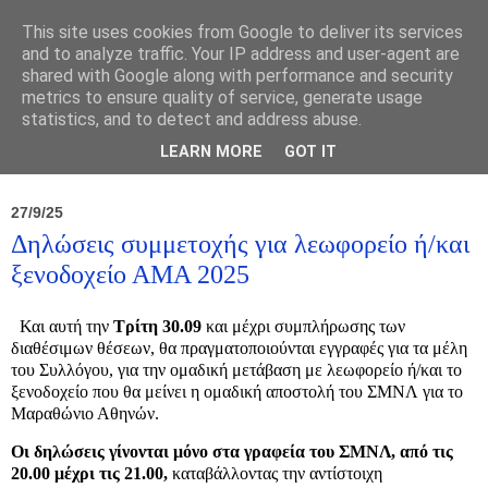
This site uses cookies from Google to deliver its services
and to analyze traffic. Your IP address and user-agent are
shared with Google along with performance and security
metrics to ensure quality of service, generate usage
statistics, and to detect and address abuse.
Νέα
Σύλλογος
Ιπποκράτειος
Γεντίκι 
LEARN MORE
GOT IT
27/9/25
Δηλώσεις συμμετοχής για λεωφορείο ή/και
ξενοδοχείο ΑΜΑ 2025
Και αυτή την
Τρίτη 30.09
και μέχρι συμπλήρωσης των
διαθέσιμων θέσεων, θα πραγματοποιούνται εγγραφές για τα μέλη
του Συλλόγου, για την ομαδική μετάβαση με λεωφορείο ή/και το
ξενοδοχείο που θα μείνει η ομαδική αποστολή του ΣΜΝΛ για το
Μαραθώνιο Αθηνών.
Οι δηλώσεις γίνονται μόνο στα γραφεία του ΣΜΝΛ, από τις
20.00 μέχρι τις 21.00,
καταβάλλοντας την αντίστοιχη