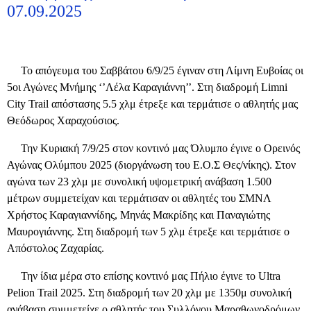
07.09.2025
Το απόγευμα του Σαββάτου 6/9/25 έγιναν στη Λίμνη Ευβοίας οι
5οι Αγώνες Μνήμης ‘’Λέλα Καραγιάννη’’. Στη διαδρομή Limni
City Trail απόστασης 5.5 χλμ έτρεξε και τερμάτισε ο αθλητής μας
Θεόδωρος Χαραχούσιος.
Την Κυριακή 7/9/25 στον κοντινό μας Όλυμπο έγινε ο Ορεινός
Αγώνας Ολύμπου 2025 (διοργάνωση του Ε.Ο.Σ Θες/νίκης).
Στον
αγώνα των 23 χλμ με συνολική υψομετρική ανάβαση 1.500
μέτρων
συμμετείχαν και τερμάτισαν οι αθλητές του ΣΜΝΛ
Χρήστος Καραγιαννίδης, Μηνάς Μακρίδης και Παναγιώτης
Μαυρογιάννης. Στη διαδρομή των 5 χλμ έτρεξε και τερμάτισε ο
Απόστολος Ζαχαρίας.
Την ίδια μέρα στο επίσης κοντινό μας Πήλιο έγινε το Ultra
Pelion Trail 2025. Στη διαδρομή των 20 χλμ με 1350μ συνολική
ανάβαση συμμετείχε ο αθλητής του Συλλόγου Μαραθωνοδρόμων