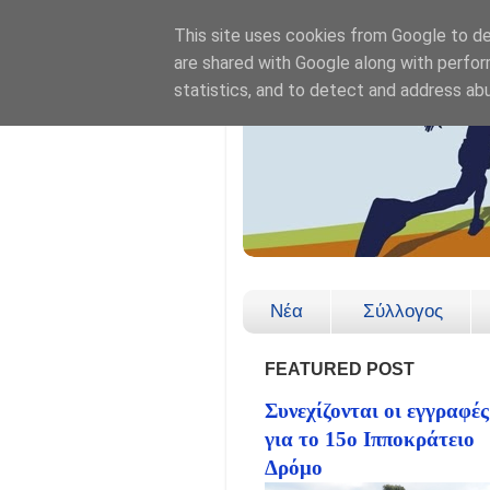
This site uses cookies from Google to del
are shared with Google along with perfor
statistics, and to detect and address ab
Νέα
Σύλλογος
FEATURED POST
Συνεχίζονται οι εγγραφές
για το 15ο Ιπποκράτειο
Δρόμο