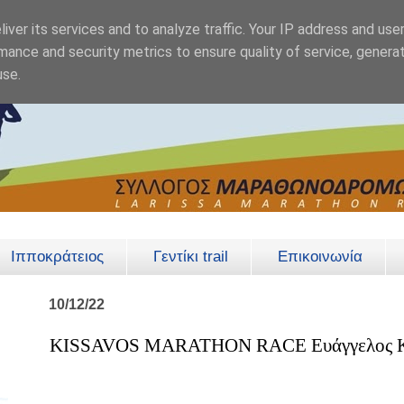
iver its services and to analyze traffic. Your IP address and use
mance and security metrics to ensure quality of service, genera
use.
Ιπποκράτειος
Γεντίκι trail
Επικοινωνία
10/12/22
KISSAVOS MARATHON RACE Ευάγγελος Κ