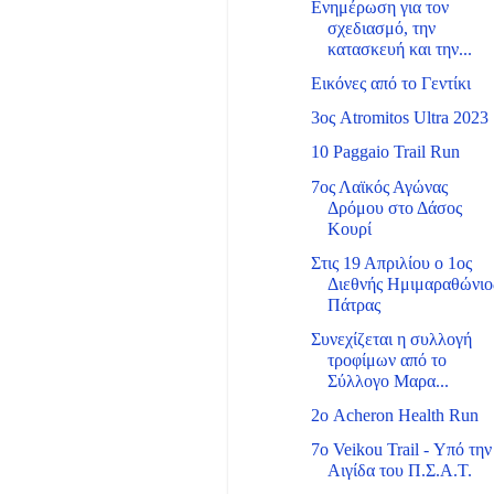
Ενημέρωση για τον
σχεδιασμό, την
κατασκευή και την...
Εικόνες από το Γεντίκι
3ος Atromitos Ultra 2023
10 Paggaio Trail Run
7ος Λαϊκός Αγώνας
Δρόμου στο Δάσος
Κουρί
Στις 19 Απριλίου ο 1ος
Διεθνής Ημιμαραθώνιο
Πάτρας
Συνεχίζεται η συλλογή
τροφίμων από το
Σύλλογο Μαρα...
2ο Acheron Health Run
7ο Veikou Trail - Υπό την
Αιγίδα του Π.Σ.Α.Τ.