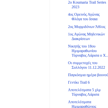
2ο Koumaria Trail Series
2023
4ος Ορεινός Αγώνας
Φλόγα του Ισαια
2ος Μυρμιδόνων Άθλος
1ος Αγώνας Μηδενικών
Διακρίσεων
Νικητής του 18ου
Ημιμαραθωνίου
Τύρναβος Λάρισα ο Χ..
Οι συμμετοχές του
Συλλόγου 11.12.2022
Παγκόσμια ημέρα βουνο
Γεντίκι Trail 6
Αποτελέσματα 5 χλμ
Τύρναβος Λάρισα
Αποτελέσματα
Ημιμαραθώνιος