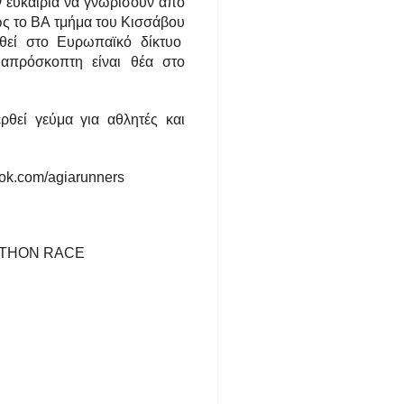
ν ευκαιρία να γνωρίσουν από
θώς το ΒΑ τμήμα του Κισσάβου
αχθεί στο Ευρωπαϊκό δίκτυο
απρόσκοπτη είναι θέα στο
ρθεί γεύμα για αθλητές και
ok.com/agiarunners
ATHON RACE