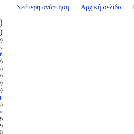
Νεότερη ανάρτηση
Αρχική σελίδα
)
)
0)
ς
ή
9)
3)
0)
9)
8)
μ
3)
α
3)
2)
0)