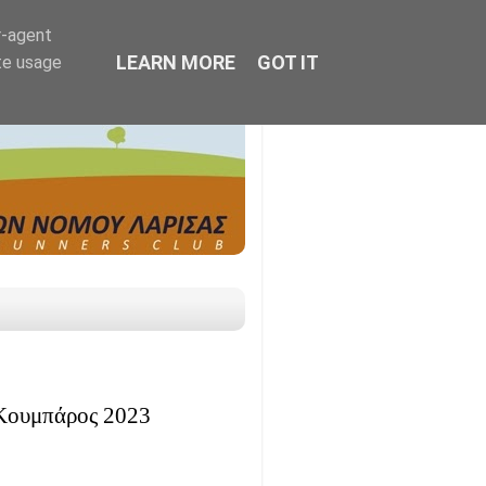
r-agent
LEARN MORE
GOT IT
te usage
ουμπάρος 2023