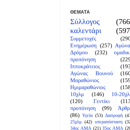
ΘΕΜΑΤΑ
Σύλλογος
(766
καλεντάρι
(597
Συμμετοχές
(29
Ενημέρωση
(257)
Αγώνα
Δρόμου
(232)
ομαδικ
προπόνηση
(22
Ιπποκράτειος
(19
Αγώνας Βουνού
(16
Μαραθώνιος
(15
Ημιμαραθώνιος
(15
10χλμ
(146)
10-20χλ
(120)
Γεντίκι
(11
προπόνηση
(99)
Άρθρ
(86)
Υγεία
(53)
Διατροφή
(4
25χλμ
(42)
υπεραπόσταση
(3
34ος ΑΜΑ
(21)
35ος ΑΜΑ
(2