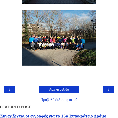
‹
›
Αρχική σελίδα
Προβολή έκδοσης ιστού
FEATURED POST
Συνεχίζονται οι εγγραφές για το 15ο Ιπποκράτειο Δρόμο