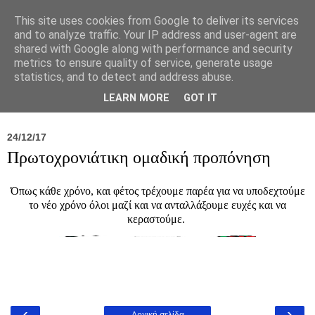
This site uses cookies from Google to deliver its services
and to analyze traffic. Your IP address and user-agent are
shared with Google along with performance and security
metrics to ensure quality of service, generate usage
statistics, and to detect and address abuse.
Νέα
Σύλλογος
Ιπποκράτειος
Γεντίκι 
LEARN MORE
GOT IT
24/12/17
Πρωτοχρονιάτικη ομαδική προπόνηση
Όπως κάθε χρόνο, και φέτος τρέχουμε παρέα για να υποδεχτούμε
το νέο χρόνο όλοι μαζί και να ανταλλάξουμε ευχές και να
κεραστούμε.
‹
›
Αρχική σελίδα