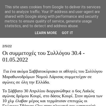
This site uses cookies from Google to deliver its services
and to analyze traffic. Your IP address and user-agent are
shared with Google along with performance and security
metrics to ensure quality of service, generate usage
statistics, and to detect and address abuse.
Νέα
Σύλλογος
Ιπποκράτειος
Γεντίκι 
LEARN MORE
GOT IT
2/5/22
Οι συμμετοχές του Συλλόγου 30.4 -
01.05.2022
Για ένα ακόμα Σαββατοκύριακο οι αθλητές του Συλλόγου
Μαραθωνοδρόμων Νομού Λάρισας συμμετείχαν σε
αγώνες σε όλη την Ελλάδα.
Το Σάββατο 30 Απριλίου διοργανώθηκε ο 6ος Λαϊκός
αγώνας δρόμου Κουρί, στο δάσος Κουρί. Στον αγώνα των
10 χλμ έλαβαν μέρος και τερμάτισαν επιτυχώς οι
Γεώργιος Σβάρνας (2ος στην ηλικιακή του κατηγορία),