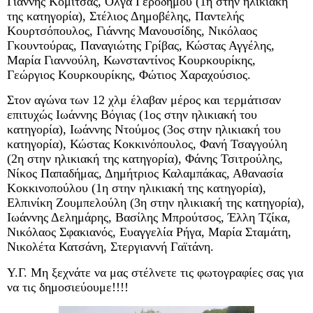
Γιάννης Κομίτσας, Όλγα Γεροδήμου (1η στην ηλικιακή
της κατηγορία), Στέλιος Δημοβέλης, Παντελής
Κουρτσόπουλος, Γιάννης Μανουσίδης, Νικόλαος
Γκουντούρας, Παναγιώτης Γρίβας, Κώστας Αγγέλης,
Μαρία Γιαννούλη, Κωνσταντίνος Κουρκουρίκης,
Γεώργιος Κουρκουρίκης, Φώτιος Χαραχούσιος.
Στον αγώνα των 12 χλμ έλαβαν μέρος και τερμάτισαν
επιτυχώς Ιωάννης Βόγιας (1ος στην ηλικιακή του
κατηγορία), Ιωάννης Ντούμος (3ος στην ηλικιακή του
κατηγορία), Κώστας Κοκκινόπουλος, Φανή Τσαγγούλη
(2η στην ηλικιακή της κατηγορία), Φάνης Τσιτρούλης,
Νίκος Παπαδήμας, Δημήτριος Καλαμπάκας, Αθανασία
Κοκκινοπούλου (1η στην ηλικιακή της κατηγορία),
Ελπινίκη Ζουμπελούλη (3η στην ηλικιακή της κατηγορία),
Ιωάννης Δελημάρης, Βασίλης Μπρούτσος, Έλλη Τζίκα,
Νικόλαος Σφακιανός, Ευαγγελία Ρήγα, Μαρία Σταμάτη,
Νικολέτα Κατσάνη, Στεργιαννή Γαϊτάνη.
Υ.Γ. Μη ξεχνάτε να μας στέλνετε τις φωτογραφίες σας για
να τις δημοσιεύουμε!!!!