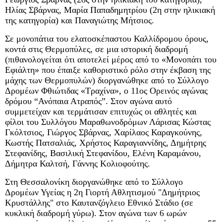
Ηλίας Σβάρνας, Μαρία Παπαδημητρίου (2η στην ηλικιακή
της κατηγορία) και Παναγιώτης Μήτσιος.
Σε μονοπάτια του ελατοσκέπαστου Καλλίδρομου όρους,
κοντά στις Θερμοπύλες, σε μια ιστορική διαδρομή
(πιθανολογείται ότι αποτελεί μέρος από το «Μονοπάτι του
Εφιάλτη» που έπαιξε καθοριστικό ρόλο στην έκβαση της
μάχης των Θερμοπυλών) διοργανώθηκε από το Σύλλογο
Δρομέων Φθιώτιδας «Τραχίνα», ο 11ος Ορεινός αγώνας
δρόμου “Ανόπαια Ατραπός”. Στον αγώνα αυτό
συμμετείχαν και τερμάτισαν επιτυχώς οι αθλητές και
φίλοι του Συλλόγου Μαραθωνοδρόμων Λάρισας Κώστας
Γκόλτσιος, Γιώργος Σβάρνας, Χαρίλαος Καραγκούνης,
Κωστής Πατσαλιάς, Χρήστος Καραγιαννίδης, Δημήτρης
Στεφανίδης, Βασιλική Στεφανίδου, Ελένη Καραμάνου,
Δήμητρα Καλτσή, Γάννης Κολιοφούτης.
Στη Θεσσαλονίκη διοργανώθηκε από το Σύλλογο
Δρομέων Υγείας η 2η Γιορτή Αθλητισμού "Δημήτριος
Κρυστάλλης" στο Καυτανζόγλειο Εθνικό Στάδιο (σε
κυκλική διαδρομή γύρω). Στον αγώνα των 6 ωρών