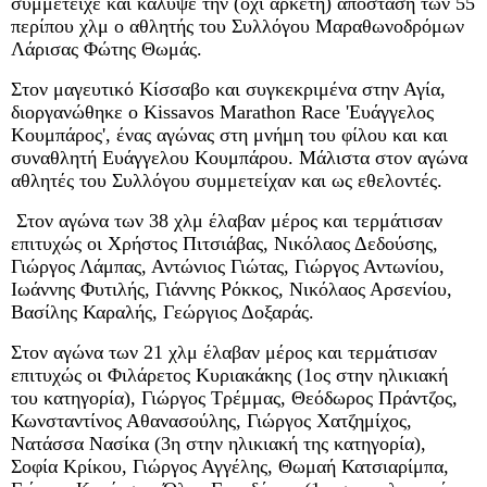
συμμετείχε και κάλυψε την (όχι αρκετή) απόσταση των 55
περίπου χλμ ο αθλητής του Συλλόγου Μαραθωνοδρόμων
Λάρισας Φώτης Θωμάς.
Στον μαγευτικό Κίσσαβο και συγκεκριμένα στην Αγία,
διοργανώθηκε ο Kissavos Marathon Race 'Ευάγγελος
Κουμπάρος', ένας αγώνας στη μνήμη του φίλου και και
συναθλητή Ευάγγελου Κουμπάρου. Μάλιστα στον αγώνα
αθλητές του Συλλόγου συμμετείχαν και ως εθελοντές.
Στον αγώνα των 38 χλμ έλαβαν μέρος και τερμάτισαν
επιτυχώς οι Χρήστος Πιτσιάβας, Νικόλαος Δεδούσης,
Γιώργος Λάμπας, Αντώνιος Γιώτας, Γιώργος Αντωνίου,
Ιωάννης Φυτιλής, Γιάννης Ρόκκος, Νικόλαος Αρσενίου,
Βασίλης Καραλής, Γεώργιος Δοξαράς.
Στον αγώνα των 21 χλμ έλαβαν μέρος και τερμάτισαν
επιτυχώς οι Φιλάρετος Κυριακάκης (1ος στην ηλικιακή
του κατηγορία), Γιώργος Τρέμμας, Θεόδωρος Πράντζος,
Κωνσταντίνος Αθανασούλης, Γιώργος Χατζημίχος,
Νατάσσα Νασίκα (3η στην ηλικιακή της κατηγορία),
Σοφία Κρίκου, Γιώργος Αγγέλης, Θωμαή Κατσιαρίμπα,