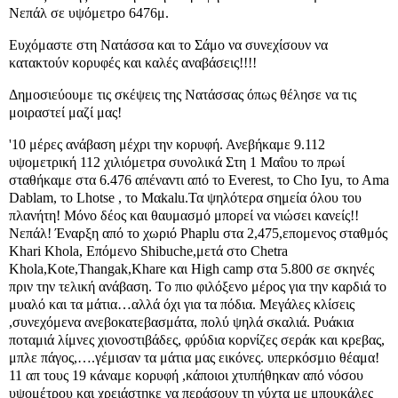
Νεπάλ σε υψόμετρο 6476μ.
Ευχόμαστε στη Νατάσσα και το Σάμο να συνεχίσουν να
κατακτούν κορυφές και καλές αναβάσεις!!!!
Δημοσιεύουμε τις σκέψεις της Νατάσσας όπως θέλησε να τις
μοιραστεί μαζί μας!
'10 μέρες ανάβαση μέχρι την κορυφή. Ανεβήκαμε 9.112
υψομετρική 112 χιλιόμετρα συνολικά Στη 1 Μαΐου το πρωί
σταθήκαμε στα 6.476 απέναντι από το Everest, το Cho Iyu, το Αma
Dablam, το Lhotse , το Μαkalu.Τα ψηλότερα σημεία όλου του
πλανήτη! Μόνο δέος και θαυμασμό μπορεί να νιώσει κανείς!!
Νεπάλ! Έναρξη από το χωριό Phaplu στα 2,475,επομενος σταθμός
Khari Khola, Επόμενο Shibuche,μετά στο Chetra
Khola,Kote,Thangak,Khare και High camp στα 5.800 σε σκηνές
πριν την τελική ανάβαση. Tο πιο φιλόξενο μέρος για την καρδιά το
μυαλό και τα μάτια…αλλά όχι για τα πόδια. Μεγάλες κλίσεις
,συνεχόμενα ανεβοκατεβασμάτα, πολύ ψηλά σκαλιά. Ρυάκια
ποταμιά λίμνες χιονοστιβάδες, φρύδια κορνίζες σεράκ και κρεβας,
μπλε πάγος,….γέμισαν τα μάτια μας εικόνες. υπερκόσμιο θέαμα!
11 απ τους 19 κάναμε κορυφή ,κάποιοι χτυπήθηκαν από νόσου
υψομέτρου και χρειάστηκε να περάσουν τη νύχτα με μπουκάλες