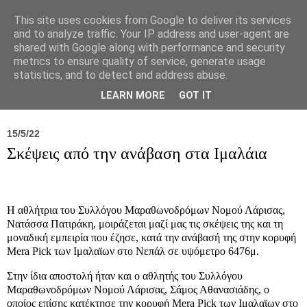
This site uses cookies from Google to deliver its services
and to analyze traffic. Your IP address and user-agent are
shared with Google along with performance and security
metrics to ensure quality of service, generate usage
statistics, and to detect and address abuse.
Νέα
Σύλλογος
Ιπποκράτειος
Γεντίκι 
LEARN MORE
GOT IT
15/5/22
Σκέψεις από την ανάβαση στα Ιμαλάια
Η αθλήτρια του Συλλόγου Μαραθωνοδρόμων Νομού Λάρισας,
Νατάσσα Πατιράκη, μοιράζεται μαζί μας τις σκέψεις της και τη
μοναδική εμπειρία που έζησε, κατά την ανάβασή της στην κορυφή
Mera Pick των Ιμαλαϊων στο Νεπάλ σε υψόμετρο 6476μ.
Στην ίδια αποστολή ήταν και ο αθλητής του Συλλόγου
Μαραθωνοδρόμων Νομού Λάρισας, Σάμος Αθανασιάδης, ο
οποίος επίσης κατέκτησε την κορυφή Mera Pick των Ιμαλαϊων στο