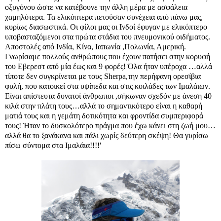
οξυγόνου ώστε να κατέβουνε την άλλη μέρα με ασφάλεια
χαμηλότερα. Τα ελικόπτερα πετούσαν συνέχεια από πάνω μας,
κυρίως διασωστικά. Οι φίλοι μας οι Ινδοί έφυγαν με ελικόπτερο
υποβασταζόμενοι στα πρώτα στάδια του πνευμονικού οιδήματος.
Αποστολές από Ινδία, Κίνα, Ιαπωνία ,Πολωνία, Αμερική.
Γνωρίσαμε πολλούς ανθρώπους που έχουν πατήσει στην κορυφή
του Εβερεστ από μία έως και 9 φορές! Όλα ήταν υπέροχα …αλλά
τίποτε δεν συγκρίνεται με τους Sherpa,την περήφανη ορεσίβια
φυλή, που κατοικεί στα υψίπεδα και στις κοιλάδες των Ιμαλάιων.
Είναι απίστευτα δυνατοί άνθρωποι ,σήκωναν σχεδόν με άνεση 40
κιλά στην πλάτη τους…αλλά το σημαντικότερο είναι η καθαρή
ματιά τους και η γεμάτη δοτικότητα και φροντίδα συμπεριφορά
τους! Ήταν το δυσκολότερο πράγμα που έχω κάνει στη ζωή μου…
αλλά θα το ξανάκανα και πάλι χωρίς δεύτερη σκέψη! Θα γυρίσω
πίσω σύντομα στα Ιμαλάια!!!!'