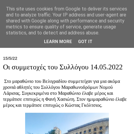
This site uses cookies from Google to deliver its services
and to analyze traffic. Your IP address and user-agent are
shared with Google along with performance and security
metrics to ensure quality of service, generate usage
statistics, and to detect and address abuse.
Νέα
Σύλλογος
Ιπποκράτειος
Γεντίκι 
LEARN MORE
GOT IT
15/5/22
Οι συμμετοχές του Συλλόγου 14.05.2022
Στο μαραθώνιο του Βελιγραδίου συμμετείχαν για μια ακόμα
χρονιά αθλητές του Συλλόγου Μαραθωνοδρόμων Νομού
Λάρισας. Συγκεκριμένα στο Μαραθώνιο έλαβε μέρος και
τερμάτισε επιτυχώς η Φανή Χασιώτη. Στον ημιμαραθώνιο έλαβε
μέρος και τερμάτισε επιτυχώς ο Κώστας Γκόλτσιος.