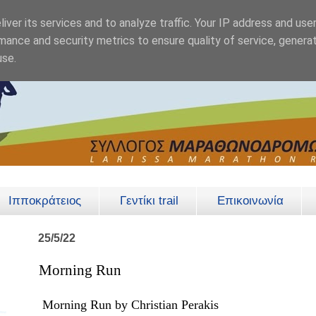
iver its services and to analyze traffic. Your IP address and use
mance and security metrics to ensure quality of service, genera
use.
Ιπποκράτειος
Γεντίκι trail
Επικοινωνία
25/5/22
Morning Run
Morning Run by Christian Perakis