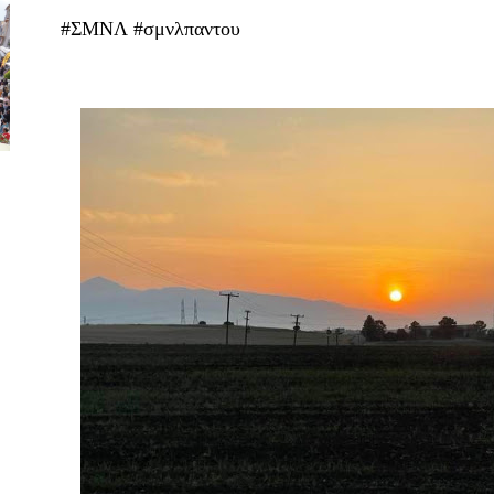
#ΣΜΝΛ #σμνλπαντου