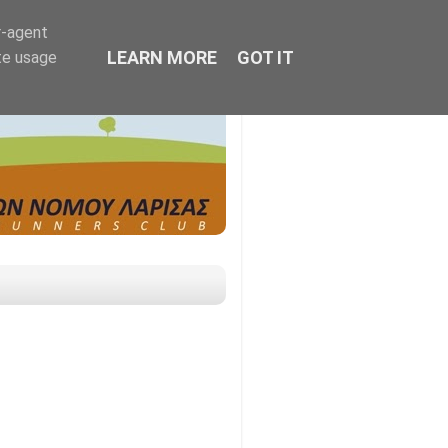
r-agent
LEARN MORE
GOT IT
te usage