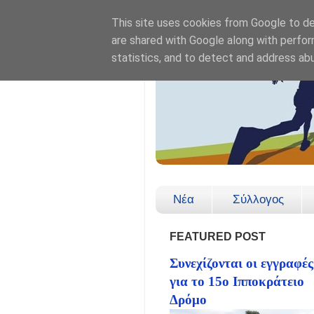
This site uses cookies from Google to del
are shared with Google along with perfor
statistics, and to detect and address ab
Νέα
Σύλλογος
FEATURED POST
Συνεχίζονται οι εγγραφές
για το 15ο Ιπποκράτειο
Δρόμο