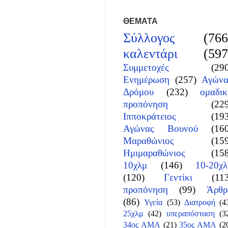
ΘΕΜΑΤΑ
Σύλλογος
(766
καλεντάρι
(597
Συμμετοχές
(29
Ενημέρωση
(257)
Αγώνα
Δρόμου
(232)
ομαδικ
προπόνηση
(22
Ιπποκράτειος
(19
Αγώνας Βουνού
(16
Μαραθώνιος
(15
Ημιμαραθώνιος
(15
10χλμ
(146)
10-20χλ
(120)
Γεντίκι
(11
προπόνηση
(99)
Άρθρ
(86)
Υγεία
(53)
Διατροφή
(4
25χλμ
(42)
υπεραπόσταση
(3
34ος ΑΜΑ
(21)
35ος ΑΜΑ
(2