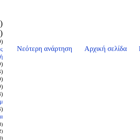
)
)
0)
Νεότερη ανάρτηση
Αρχική σελίδα
ς
ή
9)
3)
0)
9)
8)
μ
3)
α
3)
2)
0)