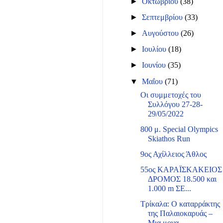
►
Οκτωβρίου
(38)
►
Σεπτεμβρίου
(33)
►
Αυγούστου
(26)
►
Ιουλίου
(18)
►
Ιουνίου
(35)
▼
Μαΐου
(71)
Οι συμμετοχές του
Συλλόγου 27-28-
29/05/2022
800 μ. Special Olympics
Skiathos Run
9ος Αχίλλειος Άθλος
55ος ΚΑΡΑΪΣΚΑΚΕΙΟΣ
ΔΡΟΜΟΣ 18.500 και
1.000 m ΣΕ...
Τρίκαλα: Ο καταρράκτης
της Παλαιοκαρυάς –