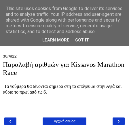
This site uses cookies from Google to deliver its services
and to analyze traffic. Your IP address and user-agent are
shared with Google along with performance and security
metrics to ensure quality of service, generate usage
statistics, and to detect and address abuse.
Νέα
Σύλλογος
Ιπποκράτειος
Γεντίκι 
LEARN MORE
GOT IT
30/4/22
Παραλαβή αριθμών για Kissavos Marathon
Race
Τα νούμερα θα δίνονται σήμερα στη το απόγευμα στην Αγιά και
αύριο το πρωί από τις 6.
‹
›
Αρχική σελίδα