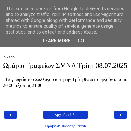
This site uses cookies from Google to deliver its services
and to analyze traffic. Your IP address and user-agent are
shared with Google along with performance and security
metrics to ensure quality of service, generate usage
statistics, and to detect and address abuse.
Νέα
Σύλλογος
Ιπποκράτειος
Γεντίκι 
LEARN MORE
GOT IT
7/7/25
Ωράριο Γραφείων ΣΜΝΛ Τρίτη 08.07.2025
Τα γραφεία του Συλλόγου αυτή την Τρίτη θα λειτουργούν από τις
20.00 μέχρι τις 21.00.
‹
›
Αρχική σελίδα
Προβολή έκδοσης ιστού