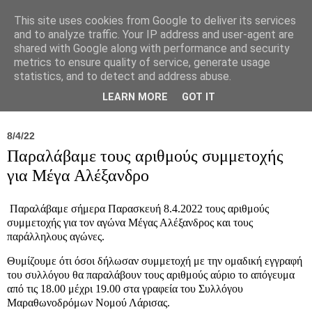
This site uses cookies from Google to deliver its services
and to analyze traffic. Your IP address and user-agent are
shared with Google along with performance and security
metrics to ensure quality of service, generate usage
statistics, and to detect and address abuse.
Νέα
Σύλλογος
Ιπποκράτειος
Γεντίκι 
LEARN MORE
GOT IT
8/4/22
Παραλάβαμε τους αριθμούς συμμετοχής
για Μέγα Αλέξανδρο
Παραλάβαμε σήμερα Παρασκευή 8.4.2022 τους αριθμούς
συμμετοχής για τον αγώνα Μέγας Αλέξανδρος και τους
παράλληλους αγώνες.
Θυμίζουμε ότι όσοι δήλωσαν συμμετοχή με την ομαδική εγγραφή
του συλλόγου θα παραλάβουν τους αριθμούς αύριο το απόγευμα
από τις 18.00 μέχρι 19.00 στα γραφεία του Συλλόγου
Μαραθωνοδρόμων Νομού Λάρισας.