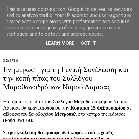
This site uses cookies from Google to deliver its services
and to analyze traffic. Your IP address and user-agent are
shared with Google along with performance and security
metrics to ensure quality of service, generate usage
statistics, and to detect and address abuse.
Νέα
Σύλλογος
Ιπποκράτειος
Γεντίκι 
LEARN MORE
GOT IT
26/1/15
Ενημερωση για τη Γενική Συνέλευση και
την κοπή πίτας του Συλλόγου
Μαραθωνοδρόμων Νομού Λάρισας
Η ετήσια κοπή πίτας του Συλλόγου Μαραθωνοδρόμων Νομού
Λάρισας θα πραγματοποιηθεί την
Κυριακή 15 Φεβρουαρίου
σε
αίθουσα του ξενοδοχείου
Μετροπόλ
στο κέντρο της Λάρισας
(Ρούσβελτ 14).
Στην εκδήλωση θα προσφερθεί καφές - τσάι - χυμός
χωρίς καμία επιβάρυνση για τα μέλη του συλλόγου.