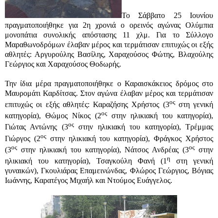
Το Σάββατο 25 Ιουνίου
πραγματοποιήθηκε για 2η χρονιά ο ορεινός αγώνας Ολύμπια
μονοπάτια συνολικής απόστασης 11 χλμ. Για το Σύλλογο
Μαραθωνοδρόμων έλαβαν μέρος και τερμάτισαν επιτυχώς οι εξής
αθλητές: Αργυρούλης Βασίλης, Χαραχούσος Φώτης, Βλαχούλης
Γεώργιος και Χαραχούσος Θοδωρής.
Την ίδια μέρα πραγματοποιήθηκε ο Καραισκάκειος δρόμος στο
Μαυρομάτι Καρδίτσας.
Στον αγώνα έλαβαν μέρος και τερμάτισαν
ος
επιτυχώς οι εξής αθλητές: Καραζήσης Χρήστος (3
στη γενική
ος
κατηγορία), Θώμος Νίκος (2
στην ηλικιακή του κατηγορία),
ος
Γιώτας Αντώνης (3
στην ηλικιακή του κατηγορία), Τρέμμας
ος
Γιώργος (2
στην ηλικιακή του κατηγορία), Φράγκος Χρήστος
ος
ος
(3
στην ηλικιακή του κατηγορία), Νάτσος Ανδρέας (3
στην
η
ηλικιακή του κατηγορία), Τσαγκούλη Φανή (1
στη γενική
γυναικών), Γκουλιάρας Επαμεινώνδας, Φλώρος Γεώργιος, Βόγιας
Ιωάννης, Καρατέγος Μιχαήλ και Ντούμος Ευάγγελος.