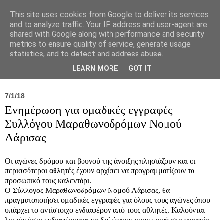
This site uses cookies from Google to deliver its services
and to analyze traffic. Your IP address and user-agent are
shared with Google along with performance and security
metrics to ensure quality of service, generate usage
statistics, and to detect and address abuse.
Νέα
Σύλλογος
Ιπποκράτειος
Γεντίκι 
LEARN MORE
GOT IT
7/1/18
Ενημέρωση για ομαδικές εγγραφές
Συλλόγου Μαραθωνοδρόμων Νομού
Λάρισας
Οι αγώνες δρόμου και βουνού της άνοιξης πλησιάζουν και οι
περισσότεροι αθλητές έχουν αρχίσει να προγραμματίζουν το
προσωπικό τους καλεντάρι.
Ο Σύλλογος Μαραθωνοδρόμων Νομού Λάρισας, θα
πραγματοποιήσει ομαδικές εγγραφές για όλους τους αγώνες όπου
υπάρχει το αντίστοιχο ενδιαφέρον από τους αθλητές. Καλούνται
λοιπόν όσοι ενδιαφέρονται να δηλώνουν συμμετοχή στα γραφεία