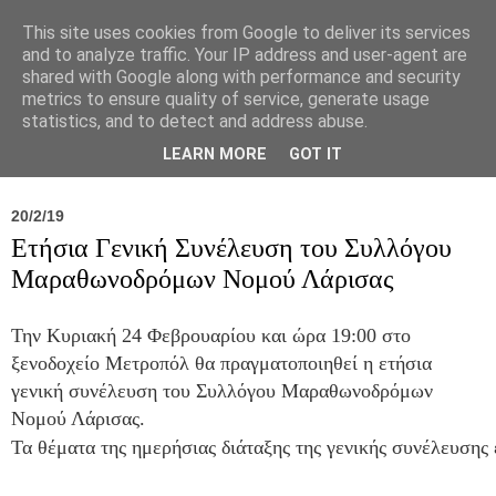
This site uses cookies from Google to deliver its services
and to analyze traffic. Your IP address and user-agent are
shared with Google along with performance and security
metrics to ensure quality of service, generate usage
statistics, and to detect and address abuse.
Νέα
Σύλλογος
Ιπποκράτειος
Γεντίκι 
LEARN MORE
GOT IT
20/2/19
Ετήσια Γενική Συνέλευση του Συλλόγου
Μαραθωνοδρόμων Νομού Λάρισας
Την Κυριακή 24 Φεβρουαρίου
και ώρα 19:00 στο
ξενοδοχείο Μετροπόλ θα πραγματοποιηθεί η ετήσια
γενική συνέλευση του Συλλόγου Μαραθωνοδρόμων
Νομού Λάρισας.
Τα θέματα της ημερήσιας διάταξης της γενικής συνέλευσης 