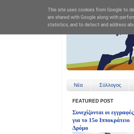
This site uses cookies from Google to del
are shared with Google along with perfor
statistics, and to detect and address ab
Νέα
Σύλλογος
FEATURED POST
Συνεχίζονται οι εγγραφές
για το 15ο Ιπποκράτειο
Δρόμο