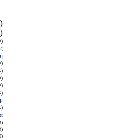
)
)
0)
ς
ή
9)
3)
0)
9)
8)
μ
3)
α
3)
2)
0)