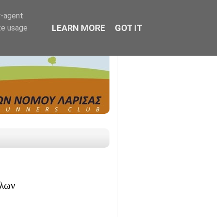
r-agent
LEARN MORE
GOT IT
te usage
άλων