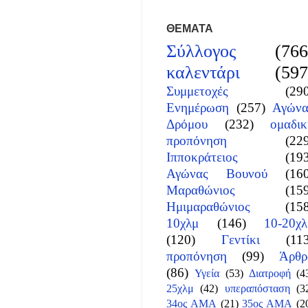
ΘΕΜΑΤΑ
Σύλλογος
(766
καλεντάρι
(597
Συμμετοχές
(29
Ενημέρωση
(257)
Αγώνα
Δρόμου
(232)
ομαδικ
προπόνηση
(22
Ιπποκράτειος
(19
Αγώνας Βουνού
(16
Μαραθώνιος
(15
Ημιμαραθώνιος
(15
10χλμ
(146)
10-20χλ
(120)
Γεντίκι
(11
προπόνηση
(99)
Άρθρ
(86)
Υγεία
(53)
Διατροφή
(4
25χλμ
(42)
υπεραπόσταση
(3
34ος ΑΜΑ
(21)
35ος ΑΜΑ
(2