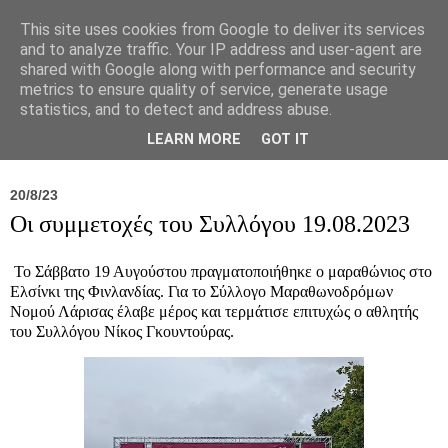
This site uses cookies from Google to deliver its services
and to analyze traffic. Your IP address and user-agent are
shared with Google along with performance and security
metrics to ensure quality of service, generate usage
statistics, and to detect and address abuse.
Νέα
Σύλλογος
Ιπποκράτειος
Γεντίκι 
LEARN MORE
GOT IT
20/8/23
Οι συμμετοχές του Συλλόγου 19.08.2023
Το Σάββατο 19 Αυγούστου πραγματοποιήθηκε ο μαραθώνιος στο
Ελσίνκι της Φινλανδίας. Για το Σύλλογο Μαραθωνοδρόμων
Νομού Λάρισας έλαβε μέρος και τερμάτισε επιτυχώς ο αθλητής
του Συλλόγου Νίκος Γκουντούρας.