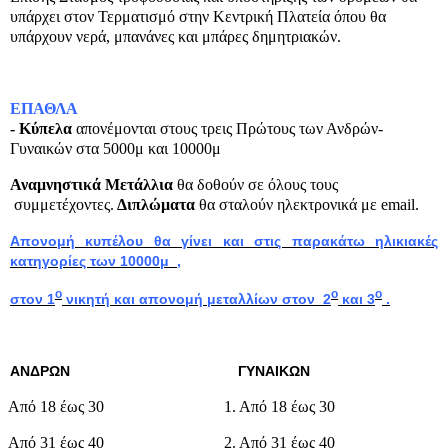
υπάρχει στον Τερματισμό στην Κεντρική Πλατεία όπου θα
υπάρχουν νερά, μπανάνες και μπάρες δημητριακών.
ΕΠΑΘΛΑ
- Κύπελα
απονέμονται στους τρεις Πρώτους των Ανδρών-
Γυναικών στα 5000μ και 10000μ
Αναμνηστικά Μετάλλια
θα δοθούν σε όλους τους
συμμετέχοντες.
Διπλώματα
θα σταλούν ηλεκτρονικά με
email
.
Απονομή κυπέλου θα γίνει και στις παρακάτω ηλικιακές
κατηγορίες των 10000μ
,
ο
ο
ο
στον 1
νικητή και απονομή μεταλλίων στον
2
και 3
.
ΑΝΔΡΩΝ
ΓΥΝΑΙΚΩΝ
Από 18 έως 30
1. Από 18 έως 30
Από 31 έως 40
2. Από 31 έως 40