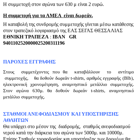
Η συμμετοχή στον αγώνα των 630 μ είναι 2 ευρώ.
Η συμμετοχή για τα ΑΜΕΑ
είναι δωρεάν.
Η καταβολή της συνδρομής συμμετοχής γίνεται μέσω κατάθεσης
στον τραπεζικό λογαριασμό της ΕΑΣ ΣΕΓΑΣ ΘΕΣΣΑΛΙΑΣ
ΕΘΝΙΚΗ ΤΡΑΠΕΖΑ
:
ΙΒΑΝ
GR
9401102520000025200311196
ΠΑΡΟΧΕΣ ΕΓΓΡΑΦΗΣ
Στους
συμμετέχοντες που θα
καταβάλλουν
το
αντίτιμο
συμμετοχής,
θα δοθούν δωρεάν
t
-
shirts
, αριθμός εγγραφής (
BIb
),
ηλεκτρονική χρονομέτρηση, αναμνηστικό μετάλλιο συμμετοχής.
Στον αγώνα 630μ. θα δοθούν δωρεάν t-shirts, αναμνηστικό
μετάλλιο συμμετοχής.
ΣΤΑΘΜΟΙ ΑΝΕΦΟΔΙΑΣΜΟΥ ΚΑΙ ΥΠΟΣΤΗΡΙΞΗΣ
ΑΘΛΗΤΩΝ
Θα υπάρχει στο μέσον της
διαδρομής,
σταθμός ανεφοδιασμού
νερού κατά την διάρκεια του αγώνα των 5000μ. και 10000μ.
Επίσης Σταθμός τροφοδοσίας και υποστήριξης των δρομέων θα