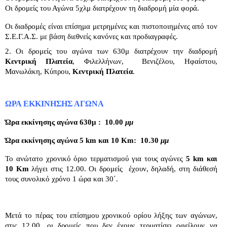
Οι δρομείς του Αγώνα 5χλμ διατρέχουν τη διαδρομή μία φορά.
Οι διαδρομές είναι επίσημα μετρημένες και πιστοποιημένες από τον
Σ.Ε.Γ.Α.Σ. με βάση διεθνείς κανόνες και προδιαγραφές.
2. Οι δρομείς του αγώνα των 630μ διατρέχουν την διαδρομή
Κεντρική Πλατεία
, Φιλελλήνων,
Βενιζέλου, Ηφαίστου,
Μανωλάκη, Κύπρου,
Κεντρική Πλατεία
.
ΩΡΑ ΕΚΚΙΝΗΣΗΣ ΑΓΩΝΑ
Ώρα εκκίνησης αγώνα 630μ :
10.00
μμ
Ώρα εκκίνησης αγώνα 5
km
και 10
Km
:
10.30
μμ
Το ανώτατο χρονικό όριο τερματισμού για τους αγώνες
5
km
και
10
Km
λήγει στις 12.00. Οι δρομείς
έχουν, δηλαδή, στη διάθεσή
τους συνολικό χρόνο 1 ώρα
και 30΄.
Μετά το πέρας του επίσημου χρονικού ορίου λήξης των αγώνων,
στις 12.00, οι δρομείς που δεν έχουν τερματίσει οφείλουν να