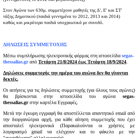
Στον Αγώνα των 630μ. συμμετέχουν μαθητές της Δ', Ε' και ΣΤ'
τάξης Δημοτικού (παιδιά γεννημένα το 2012, 2013 και 2014)
καθώς και μικρότερα παιδιά υποχρεωτικά με συνοδό.
ΔΗΛΩΣΕΙΣ ΣΥΜΜΕΤΟΧΗΣ
Μέσω συμπλήρωσης ηλεκτρονικής φόρμας στη ιστοσελίδα
segas-
thessalias.gr
από
Τετάρτη
21/8/2024 έως Τετάρτη 18/9/2024
.
Δηλώσεις συμμετοχής την ημέρα του αγώνα δεν θα γίνονται
δεκτές.
Οι αιτήσεις για τις δηλώσεις συμμετοχής (για όλους τους αγώνες)
θα βρίσκονται στην ιστοσελίδα του αγώνα
segas-
thessalias.gr
στην καρτέλα Εγγραφές.
Μετά την έγκυρη εγγραφή θα αποστέλλεται απαντητικό email από
την διοργανώτρια αρχή, για κάθε αίτηση συμμετοχής που έχει
αποσταλεί ηλεκτρονικά (Παρακαλούνται οι χρήστες με
λογαριασμό gmail να ελέγχουν και το φάκελο με την
"ανεπιθύμητη" αλληλογραφία).