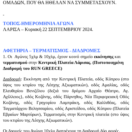
ΟΜΑΔΩΝ, ΠΟΥ ΘΑ ΗΘΕΛΑΝ ΝΑ ΣΥΜΜΕΤΑΣΧΟΥΝ.
ΤΟΠΟΣ-ΗMΕΡΟΜΗΝΙΑ ΑΓΩΝΑ
ΛΑΡΙΣΑ – Κυριακή 22 ΣΕΠΤΕΜΒΡΙΟΥ 2024.
ΑΦΕΤΗΡΙΑ – ΤΕΡΜΑΤΙΣΜΟΣ - ΔΙΑΔΡΟΜΕΣ
1. Οι Αγώνες 5χλμ & 10χλμ, έχουν κοινό σημείο
εκκίνησης
και
τερματισμού
στην
Κεντρική Πλατεία Λάρισας. (Πιστοποιημένη
Διαδρομή του
RUN
GREECE
)
Διαδρομή
: Εκκίνηση από την Κεντρική Πλατεία, οδός Κύπρου (στο
ύψος του κτιρίου της Λέσχης Αξιωματικών), οδός Αμαλίας, οδός
Ελευθερίου Βενιζέλου (δεξιά του δρόμου Αρχαίο Θέατρο, Αγ.
Αχίλλειος}, οδός Κοζάνης, οδός Πάρνηθος, Νέα Περιφερειακή Οδός
Κοζάνης, οδός Γρηγορίου Λαμπράκη, οδός Καλλιθέας, οδός
Ταγματάρχου Βελησσαρίου, οδός Αριστείδου, οδός Κύπρου (Πλατεία
Εβραίων Μαρτύρων), Τερματισμός στην Κεντρική πλατεία (στο ύψος
του κτιρίου της Λέσχης Αξιωματικών).
Οι δρομείς του Αγώνα 10χλμ διατρέχουν τη διαδρομή δύο φορές.