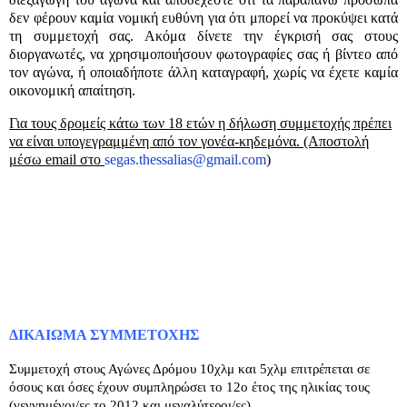
δεν φέρουν καμία νομική ευθύνη για ότι μπορεί να προκύψει κατά
τη συμμετοχή σας. Ακόμα δίνετε την έγκρισή σας στους
διοργανωτές, να χρησιμοποιήσουν φωτογραφίες σας ή βίντεο από
τον αγώνα, ή οποιαδήποτε άλλη καταγραφή, χωρίς να έχετε καμία
οικονομική απαίτηση.
Για τους δρομείς κάτω των 18 ετών η δήλωση συμμετοχής πρέπει
να είναι υπογεγραμμένη από τον γονέα-κηδεμόνα. (Αποστολή
μέσω
email
στο
segas
.
thessalias
@
gmail
.
com
)
ΔΙΚΑΙΩΜΑ ΣΥΜΜΕΤΟΧΗΣ
Συμμετοχή στους Αγώνες Δρόμου 10χλμ και 5χλμ επιτρέπεται σε
όσους και όσες έχουν συμπληρώσει το 12ο έτος της ηλικίας τους
(γεννημένοι/ες το 2012 και μεγαλύτεροι/ες)