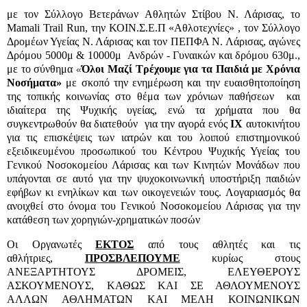
με τον Σύλλογο Βετεράνων Αθλητών Στίβου Ν. Λάρισας, το
Mamali
Trail
Run
,
την ΚΟΙΝ.Σ.Ε.Π «Αθλοτεχνίες» , τον Σύλλογο
Δρομέων Υγείας Ν. Λάρισας και τον ΠΕΠΦΑ Ν. Λάρισας, αγώνες
Δρόμου 5000μ & 10000μ
Ανδρών - Γυναικών και δρόμου 630μ.,
με το σύνθημα
Όλοι Μαζί Τρέχουμε για τα Παιδιά με Χρόνια
«
Νοσήματα
»
με σκοπό την ενημέρωση και την ευαισθητοποίηση
της τοπικής κοινωνίας στο θέμα των χρόνιων παθήσεων
και
ιδιαίτερα της Ψυχικής υγείας, ενώ τα χρήματα που θα
συγκεντρωθούν θα διατεθούν
για την αγορά ενός
ΙΧ
αυτοκινήτου
για τις επισκέψεις των ιατρών και του λοιπού επιστημονικού
εξειδικευμένου προσωπικού του Κέντρου Ψυχικής Υγείας του
Γενικού Νοσοκομείου Λάρισας και των Κινητών Μονάδων που
υπάγονται σε αυτό για την ψυχοκοινωνική υποστήριξη παιδιών
εφήβων κι ενηλίκων και των οικογενειών τους. Λογαριασμός θα
ανοιχθεί στο όνομα του Γενικού Νοσοκομείου Λάρισας για την
κατάθεση των χορηγιών-χρηματικών ποσών
Οι Οργανωτές
ΕΚΤΟΣ
από τους αθλητές και τις
αθλήτριες,
ΠΡΟΣΒΛΕΠΟΥΜΕ
κυρίως στους
ΑΝΕΞΑΡΤΗΤΟΥΣ ΔΡΟΜΕΙΣ, ΕΛΕΥΘΕΡΟΥΣ
ΑΣΚΟΥΜΕΝΟΥΣ, ΚΑΘΩΣ ΚΑΙ ΣΕ ΑΘΛΟΥΜΕΝΟΥΣ
ΑΛΛΩΝ ΑΘΛΗΜΑΤΩΝ ΚΑΙ ΜΕΛΗ ΚΟΙΝΩΝΙΚΩΝ