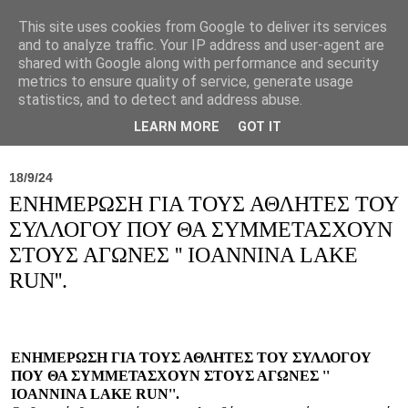
This site uses cookies from Google to deliver its services
and to analyze traffic. Your IP address and user-agent are
shared with Google along with performance and security
metrics to ensure quality of service, generate usage
statistics, and to detect and address abuse.
Νέα
Σύλλογος
Ιπποκράτειος
Γεντίκι 
LEARN MORE
GOT IT
18/9/24
ΕΝΗΜΕΡΩΣΗ ΓΙΑ ΤΟΥΣ ΑΘΛΗΤΕΣ ΤΟΥ
ΣΥΛΛΟΓΟΥ ΠΟΥ ΘΑ ΣΥΜΜΕΤΑΣΧΟΥΝ
ΣΤΟΥΣ ΑΓΩΝΕΣ '' IOANNINA LAKE
RUN''.
ΕΝΗΜΕΡΩΣΗ ΓΙΑ ΤΟΥΣ ΑΘΛΗΤΕΣ ΤΟΥ ΣΥΛΛΟΓΟΥ
ΠΟΥ ΘΑ ΣΥΜΜΕΤΑΣΧΟΥΝ ΣΤΟΥΣ ΑΓΩΝΕΣ ''
IOANNINA LAKE RUN''.