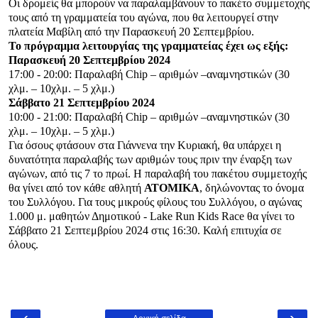
Οι δρομείς θα μπορούν να παραλαμβάνουν το πακέτο συμμετοχής
τους από τη γραμματεία του αγώνα, που θα λειτουργεί στην
πλατεία Μαβίλη από την Παρασκευή 20 Σεπτεμβρίου.
Το πρόγραμμα λειτουργίας της γραμματείας έχει ως εξής:
Παρασκευή 20 Σεπτεμβρίου 2024
17:00 - 20:00: Παραλαβή Chip – αριθμών –αναμνηστικών (30
χλμ. – 10χλμ. – 5 χλμ.)
Σάββατο 21 Σεπτεμβρίου 2024
10:00 - 21:00: Παραλαβή Chip – αριθμών –αναμνηστικών (30
χλμ. – 10χλμ. – 5 χλμ.)
Για όσους φτάσουν στα Γιάννενα την Κυριακή, θα υπάρχει η
δυνατότητα παραλαβής των αριθμών τους πριν την έναρξη των
αγώνων, από τις 7 το πρωί. H παραλαβή του πακέτου συμμετοχής
θα γίνει από τον κάθε αθλητή
ΑΤΟΜΙΚΑ
, δηλώνοντας το όνομα
του Συλλόγου. Για τους μικρούς φίλους του Συλλόγου, ο αγώνας
1.000 μ. μαθητών Δημοτικού - Lake Run Kids Race θα γίνει το
Σάββατο 21 Σεπτεμβρίου 2024 στις 16:30. Καλή επιτυχία σε
όλους.
‹
›