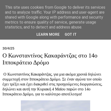
This site uses cookies from Google to deliver its services
and to analyze traffic. Your IP address and user-agent are
shared with Google along with performance and security
metrics to ensure quality of service, generate usage
statistics, and to detect and address abuse.
Νέα
Σύλλογος
Ιπποκράτειος
Γεντίκι 
LEARN MORE
GOT IT
30/4/25
Ο Κωνσταντίνος Κακαράντζας στο 14ο
Ιπποκράτειο Δρόμο
Ο Κωνσταντίνος Κακαράντζας, για μια ακόμα χρονιά δηλώνει
συμμετοχή στον Ιπποκράτειο Δρόμο. Σε έναν αγώνα τον οποίο
έχει τρέξει και έχει διακριθεί στις προηγούμενες διοργανώσεις,
δηλώνει και αυτή την Κυριακή 4 Μαϊου παρών στο 14ο
Ιπποκράτειο Δρόμο, για το καλύτερο αποτέλεσμα!