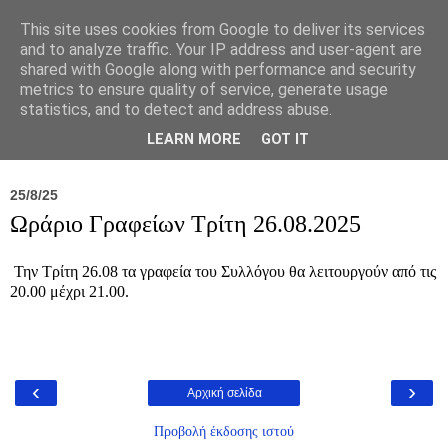
This site uses cookies from Google to deliver its services
and to analyze traffic. Your IP address and user-agent are
shared with Google along with performance and security
metrics to ensure quality of service, generate usage
statistics, and to detect and address abuse.
Νέα
Σύλλογος
Ιπποκράτειος
Γεντίκι 
LEARN MORE
GOT IT
25/8/25
Ωράριο Γραφείων Τρίτη 26.08.2025
Την Τρίτη 26.08 τα γραφεία του Συλλόγου θα λειτουργούν από τις
20.00 μέχρι 21.00.
‹
›
Αρχική σελίδα
Προβολή έκδοσης ιστού