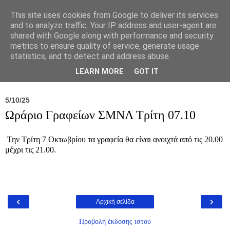
This site uses cookies from Google to deliver its services
and to analyze traffic. Your IP address and user-agent are
shared with Google along with performance and security
metrics to ensure quality of service, generate usage
statistics, and to detect and address abuse.
Νέα
Σύλλογος
Ιπποκράτειος
Γεντίκι 
LEARN MORE
GOT IT
5/10/25
Ωράριο Γραφείων ΣΜΝΛ Τρίτη 07.10
Την Τρίτη 7 Οκτωβρίου τα γραφεία θα είναι ανοιχτά από τις 20.00
μέχρι τις 21.00.
‹
›
Αρχική σελίδα
Προβολή έκδοσης ιστού