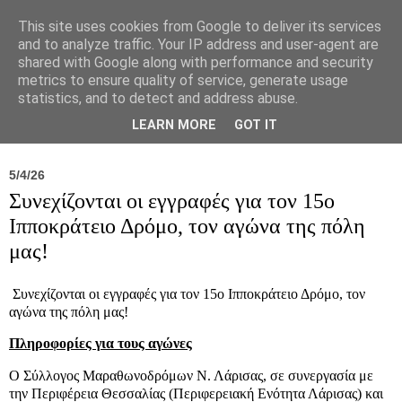
This site uses cookies from Google to deliver its services
and to analyze traffic. Your IP address and user-agent are
shared with Google along with performance and security
metrics to ensure quality of service, generate usage
statistics, and to detect and address abuse.
Νέα
Σύλλογος
Ιπποκράτειος
Γεντίκι 
LEARN MORE
GOT IT
5/4/26
Συνεχίζονται οι εγγραφές για τον 15ο
Ιπποκράτειο Δρόμο, τον αγώνα της πόλη
μας!
Συνεχίζονται οι εγγραφές για τον 15ο Ιπποκράτειο Δρόμο, τον
αγώνα της πόλη μας!
Πληροφορίες για τους αγώνες
Ο Σύλλογος Μαραθωνοδρόμων Ν. Λάρισας, σε συνεργασία με
την Περιφέρεια Θεσσαλίας (Περιφερειακή Ενότητα Λάρισας) και