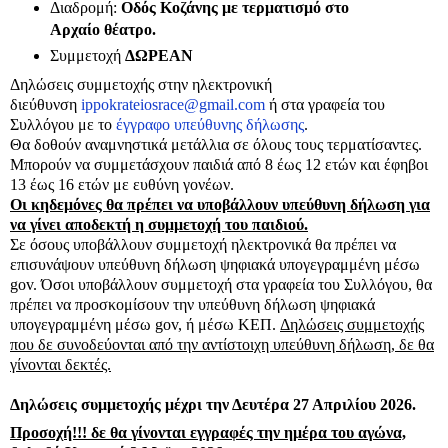
Διαδρομή:
Οδός Κοζάνης με τερματισμό στο
Αρχαίο θέατρο.
Συμμετοχή
ΔΩΡΕΑΝ
Δηλώσεις συμμετοχής στην ηλεκτρονική
διεύθυνση
ippokrateiosrace@gmail.com
ή στα γραφεία του
Συλλόγου με το
έγγραφο υπεύθυνης δήλωσης
.
Θα δοθούν αναμνηστικά μετάλλια σε όλους τους τερματίσαντες.
Μπορούν να συμμετάσχουν παιδιά από 8 έως 12 ετών και έφηβοι
13 έως 16 ετών με ευθύνη γονέων.
Οι κηδεμόνες θα πρέπει να υποβάλλουν υπεύθυνη δήλωση για
να γίνει αποδεκτή η συμμετοχή του παιδιού.
Σε όσους υποβάλλουν συμμετοχή ηλεκτρονικά θα πρέπει να
επισυνάψουν υπεύθυνη δήλωση ψηφιακά υπογεγραμμένη μέσω
gov. Όσοι υποβάλλουν συμμετοχή στα γραφεία του Συλλόγου, θα
πρέπει να προσκομίσουν την υπεύθυνη δήλωση ψηφιακά
υπογεγραμμένη μέσω gov, ή μέσω ΚΕΠ.
Δηλώσεις συμμετοχής
που δε συνοδεύονται από την αντίστοιχη υπεύθυνη δήλωση, δε θα
γίνονται δεκτές.
Δηλώσεις συμμετοχής μέχρι την Δευτέρα 27 Απριλίου 2026.
Προσοχή!!! δε θα γίνονται εγγραφές την ημέρα του αγώνα,