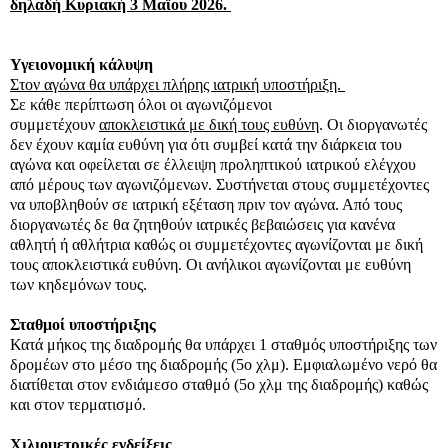
δηλαδή Κυριακή 3 Μαϊου 2026.
Υγειονομική κάλυψη
Στον αγώνα θα υπάρχει πλήρης ιατρική υποστήριξη.
Σε κάθε περίπτωση όλοι οι αγωνιζόμενοι
συμμετέχουν
αποκλειστικά με δική τους ευθύνη
. Οι διοργανωτές
δεν έχουν καμία ευθύνη για ότι συμβεί κατά την διάρκεια του
αγώνα και οφείλεται σε έλλειψη προληπτικού ιατρικού ελέγχου
από μέρους των αγωνιζόμενων. Συστήνεται στους συμμετέχοντες
να υποβληθούν σε ιατρική εξέταση πριν τον αγώνα. Από τους
διοργανωτές δε θα ζητηθούν ιατρικές βεβαιώσεις για κανένα
αθλητή ή αθλήτρια καθώς οι συμμετέχοντες αγωνίζονται με δική
τους αποκλειστικά ευθύνη. Οι ανήλικοι αγωνίζονται με ευθύνη
των κηδεμόνων τους.
Σταθμοί υποστήριξης
Κατά μήκος της διαδρομής θα υπάρχει 1 σταθμός υποστήριξης των
δρομέων στο μέσο της διαδρομής (5o χλμ). Εμφιαλωμένο νερό θα
διατίθεται στον ενδιάμεσο σταθμό (5ο χλμ της διαδρομής) καθώς
και στον τερματισμό.
Χιλιομετρικές ενδείξεις