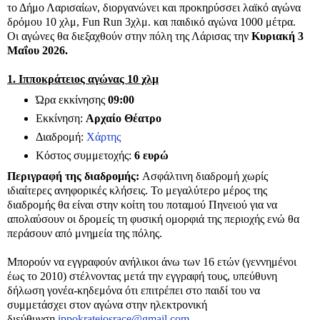
το Δήμο Λαρισαίων, διοργανώνει και προκηρύσσει λαϊκό αγώνα
δρόμου 10 χλμ, Fun Run 3χλμ. και παιδικό αγώνα 1000 μέτρα.
Οι αγώνες θα διεξαχθούν στην πόλη της Λάρισας την
Κυριακή 3
Μαΐου 2026.
1. Ιπποκράτειος αγώνας 10 χλμ
Ώρα εκκίνησης
09:00
Εκκίνηση:
Αρχαίο Θέατρο
Διαδρομή:
Χάρτης
Κόστος συμμετοχής:
6 ευρώ
Περιγραφή της διαδρομής:
Ασφάλτινη διαδρομή χωρίς
ιδιαίτερες ανηφορικές κλήσεις. Το μεγαλύτερο μέρος της
διαδρομής θα είναι στην κοίτη του ποταμού Πηνειού για να
απολαύσουν οι δρομείς τη φυσική ομορφιά της περιοχής ενώ θα
περάσουν από μνημεία της πόλης.
Μπορούν να εγγραφούν ανήλικοι άνω των 16 ετών (γεννημένοι
έως το 2010) στέλνοντας μετά την εγγραφή τους, υπεύθυνη
δήλωση γονέα-κηδεμόνα ότι επιτρέπει στο παιδί του να
συμμετάσχει στον αγώνα στην ηλεκτρονική
διεύθυνση
ippokrateiosrace@gmail.com