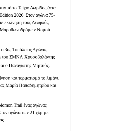
τισμό το Τείχιο Δωρίδος (στα
dition 2026. Στον αγώνα 75-
με εκκίνηση τους Δελφούς,
γου Μαραθωνοδρόμων Νομού
 ο 3ος Τοπάλειος Αγώνας
έλη του ΣΜΝΛ Χρυσοβαλάντης
και ο Παναγιώτης Μητσιός.
ίνηση και τερματισμό το λιμάνι,
 μας Μαρία Παπαδημητρίου και
olomon Trail ένας αγώνας
Στον αγώνα των 21 χλμ με
ας.