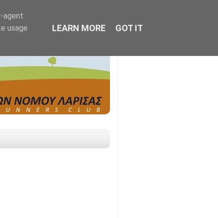
r-agent
LEARN MORE
GOT IT
te usage