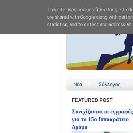
This site uses cookies from Google to del
are shared with Google along with perfor
statistics, and to detect and address ab
Νέα
Σύλλογος
FEATURED POST
Συνεχίζονται οι εγγραφές
για το 15ο Ιπποκράτειο
Δρόμο