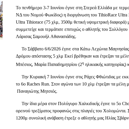
Το πενθήμερο 3-7 Ιουνίου έγινε στη Στερεά Ελλάδα με τερμα
NΔ του Nομού Φωκίδoς) η διοργάνωση του TihioRace Ultra E
Ultra Tihiorace (75 χλμ, 3500μ θετική υψομετρική διαφορά) 
συμμετείχε και τερμάτισε επιτυχώς ο αθλητής του Συλλό
Λάρισας Σαμουήλ Αθανασιάδης.
Το Σάββατο 6/6/2026 έγινε στα Κάτω Λεχώνια Μαγνησίας
Δρόμου απόστασης 5 χλμ Εκεί βρέθηκαν και έτρεξαν τα μ
η
Μπέσιος, Μαρία Παπαδημητρίου (2
ηλικιακής κατηγορίας) 
Την Κυριακή 7 Ιουνίου έγινε στις Ράχες Φθιώτιδας με εκκ
το 6o Raches Run. Στον αγώνα των 10 χλμ έτρεξαν τα μέλη
Παναγιώτης Μητσιός.
Την ίδια μέρα στον Πολύγυρο Χαλκιδικής έγινε το 5ο Ch
ορεινού τρεξίματος προφανώς στις πλαγιές του Χολομώντα. 
1200μ συνολική ανάβαση έτρεξε ο αθλητής μας Ηλίας Σβάρν