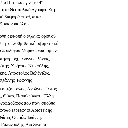
ο
στο Πετρίλο έγινε το 4
ος στα Θεσσαλικά Άγραφα. Στη
ή διαφορά έτρεξαν και
 Κοκκινοπούλου.
ρονη διακοπή ο αγώνας ορεινού
χλμ με 1200μ θετική υψομετρική
 του Συλλόγου Μαραθωνοδρόμων
τηγορίας), Ιωάννης Βόγιας,
άτης, Χρήστος Ντικούδης,
κης, Απόστολος Βελέντζας,
γιάννης, Ιωάννης
κουτζουρέλας, Αντώνης Γιώτας,
ς, Θάνος Παπαϊωάννου, Έλλη
ργος Δοξαράς που ήταν σκούπα
άνοδο έτρεξαν οι Αριστείδης
 Φώτης Θωμάς, Ιωάννης
ς Γαλανούλης, Αλεξάνδρα