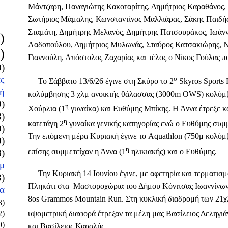
Μάντζαρη, Παναγιώτης Κακοταρίτης, Δημήτριος Καραθάνος,
Σωτήριος Μάμαλης, Κωνσταντίνος Μαλλιάρας, Σάκης Παιδή
Σταμάτη, Δημήτρης Μελανός, Δημήτρης Πατσουράκος, Ιωάνν
)
Λαδοπούλου, Δημήτριος Μυλωνάς, Σταύρος Κατσακιώρης, Ν
)
Γιαννούλη, Απόστολος Ζαχαρίας και τέλος ο Νίκος Γούλας π
0)
ς
ο
Το Σάββατο 13/6/26 έγινε στη Σκύρο το 2
Skyros Sports 
ή
κολύμβησης 3 χλμ ανοικτής θάλασσας (3000m OWS) κολύμ
9)
η
Χούρλια (1
γυναίκα) και Ευθύμης Μπίκης. Η Άννα έτρεξε κ
3)
η
κατετάγη 2
γυναίκα γενικής κατηγορίας ενώ ο Ευθύμης συμμ
0)
Την επόμενη μέρα Κυριακή έγινε το Aquathlon (750μ κολύμ
9)
η
επίσης συμμετείχαν η Άννα (1
ηλικιακής) και ο Ευθύμης.
8)
μ
Την Κυριακή 14 Ιουνίου έγινε, με αφετηρία και τερματισμ
3)
Πληκάτι στα
Μαστοροχώρια του Δήμου Κόνιτσας Ιωαννίνων,
α
8οs Grammos Mountain Run. Στη κυκλική διαδρομή των 21χ
3)
2)
υψομετρική διαφορά έτρεξαν τα μέλη μας Βασίλειος Δεληγιά
0)
και Βασίλειος Καραλής.