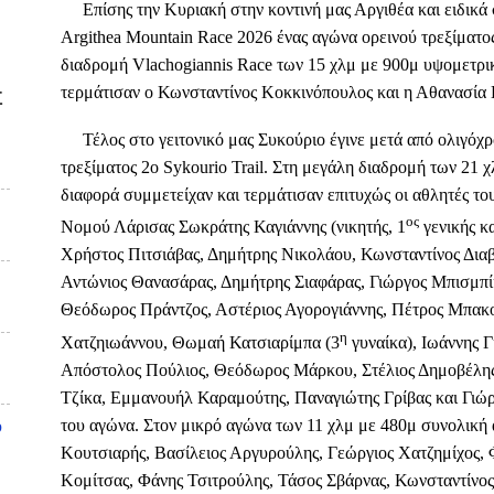
Επίσης την Κυριακή στην κοντινή μας Αργιθέα και ειδικά 
Argithea Mountain Race 2026 ένας αγώνα ορεινού τρεξίματ
διαδρομή Vlachogiannis Race των 15 χλμ με 900μ υψομετρικ
τερμάτισαν ο Κωνσταντίνος Κοκκινόπουλος και η Αθανασία
Σ
Τέλος στο γειτονικό μας Συκούριο έγινε μετά από ολιγόχ
τρεξίματος 2o Sykourio Trail. Στη μεγάλη διαδρομή των 21 
διαφορά συμμετείχαν και τερμάτισαν επιτυχώς οι αθλητές
ος
Νομού Λάρισας Σωκράτης Καγιάννης (νικητής, 1
γενικής κα
Χρήστος Πιτσιάβας, Δημήτρης Νικολάου, Κωνσταντίνος Διαβ
Αντώνιος Θανασάρας, Δημήτρης Σιαφάρας, Γιώργος Μπισμπί
Θεόδωρος Πράντζος, Αστέριος Αγορογιάννης, Πέτρος Μπακο
η
Χατζηιωάννου, Θωμαή Κατσιαρίμπα (3
γυναίκα), Ιωάννης Γ
Απόστολος Πούλιος, Θεόδωρος Μάρκου, Στέλιος Δημοβέλη
Τζίκα, Εμμανουήλ Καραμούτης, Παναγιώτης Γρίβας και Γιώ
του αγώνα. Στον μικρό αγώνα των 11 χλμ με 480μ συνολική 
υ
Κουτσιαρής, Βασίλειος Αργυρούλης, Γεώργιος Χατζημίχος,
Κομίτσας, Φάνης Τσιτρούλης, Τάσος Σβάρνας, Κωνσταντίνο