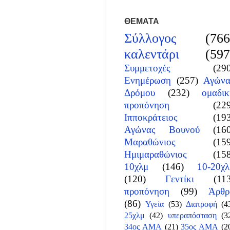
ΘΕΜΑΤΑ
Σύλλογος
(766
καλεντάρι
(597
Συμμετοχές
(29
Ενημέρωση
(257)
Αγώνα
Δρόμου
(232)
ομαδικ
προπόνηση
(22
Ιπποκράτειος
(19
Αγώνας Βουνού
(16
Μαραθώνιος
(15
Ημιμαραθώνιος
(15
10χλμ
(146)
10-20χλ
(120)
Γεντίκι
(11
προπόνηση
(99)
Άρθρ
(86)
Υγεία
(53)
Διατροφή
(4
25χλμ
(42)
υπεραπόσταση
(3
34ος ΑΜΑ
(21)
35ος ΑΜΑ
(2