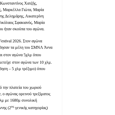
 Κωνσταντίνος Χατζής,
ς, Μαρκέλλα Γιώτα, Μαρία
ης Δελημάρης, Αικατερίνη
ικόλαος Σφακιανός, Μαρία
ου ήταν σκούπα του αγώνα.
Festival 2026. Στον αγώνα
βησαν τα μέλη του ΣΜΝΛ Άννα
αι στον αγώνα 5χλμ όπου
ετείχε στον αγώνα των 10 χλμ.
βηση – 5 χλμ τρέξιμο) όπου
ό την πλατεία του χωριού
 ο αγώνας ορεινού τρεξίματος
λμ με 1680μ συνολική
ος
ννης (2
γενικής κατηγορίας)