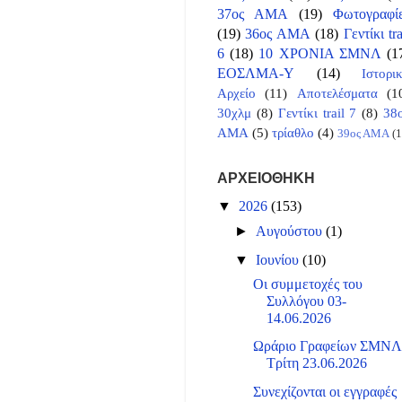
37ος ΑΜΑ
(19)
Φωτογραφί
(19)
36ος ΑΜΑ
(18)
Γεντίκι tra
6
(18)
10 ΧΡΟΝΙΑ ΣΜΝΛ
(1
ΕΟΣΛΜΑ-Υ
(14)
Ιστορι
Αρχείο
(11)
Αποτελέσματα
(1
30χλμ
(8)
Γεντίκι trail 7
(8)
38
ΑΜΑ
(5)
τρίαθλο
(4)
39ος ΑΜΑ
(1
ΑΡΧΕΙΟΘΗΚΗ
▼
2026
(153)
►
Αυγούστου
(1)
▼
Ιουνίου
(10)
Οι συμμετοχές του
Συλλόγου 03-
14.06.2026
Ωράριο Γραφείων ΣΜΝ
Τρίτη 23.06.2026
Συνεχίζονται οι εγγραφές