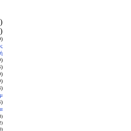
)
)
0)
ς
ή
9)
3)
0)
9)
8)
μ
3)
α
3)
2)
0)