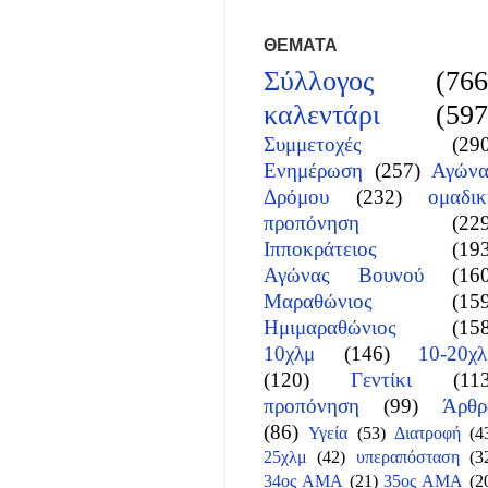
ΘΕΜΑΤΑ
Σύλλογος
(766
καλεντάρι
(597
Συμμετοχές
(29
Ενημέρωση
(257)
Αγώνα
Δρόμου
(232)
ομαδικ
προπόνηση
(22
Ιπποκράτειος
(19
Αγώνας Βουνού
(16
Μαραθώνιος
(15
Ημιμαραθώνιος
(15
10χλμ
(146)
10-20χλ
(120)
Γεντίκι
(11
προπόνηση
(99)
Άρθρ
(86)
Υγεία
(53)
Διατροφή
(4
25χλμ
(42)
υπεραπόσταση
(3
34ος ΑΜΑ
(21)
35ος ΑΜΑ
(2