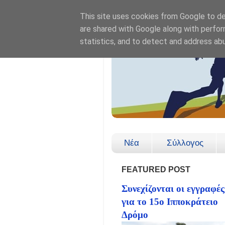
This site uses cookies from Google to del
are shared with Google along with perfor
statistics, and to detect and address ab
Νέα
Σύλλογος
FEATURED POST
Συνεχίζονται οι εγγραφές
για το 15ο Ιπποκράτειο
Δρόμο