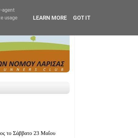
r-agent
LEARN MORE
GOT IT
te usage
ρος το Σάββατο 23 Μαΐου