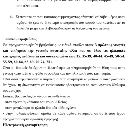
αποτελέσματα.
4.
Σε περίπτωση που κάποιος συμμετέχοντας αδυνατεί να λάβει μέρος στον
αγώνα, θα έχει το δικαίωμα επιστροφής του ποσού που κατέθεσε αν το
δηλώσει μέχρι και 3 εβδομάδες πριν τη διεξαγωγή του αγώνα.
Έπαθλα - Βραβεύσεις
Θα πραγματοποιηθούν βραβεύσεις με ειδικά έπαθλα στους
3 πρώτους νικητές
και νικήτριες της γενικής κατάταξης αλλά και σε όλες τις ηλικιακές
κατηγορίες ανά 5αετία και συγκεκριμένα έως 35, 35-39, 40-44, 45-49, 50-54,
55-59, 60-64, 65-69, 70-74, 75+.
Όλοι οι δρομείς θα έχουν τη δυνατότητα να πληροφορηθούν τη θέση τους στην
γενική κατάταξη στο φύλο τους αλλά και την ηλικιακή τους κατηγορία.
Όλοι όσοι τερματίσουν θα παραλάβουν το αναμνηστικό μετάλλιο του αγώνα ενώ
θα έχουν τη δυνατότητα να εκτυπώσουν ηλεκτρονικά το αναμνηστικό δίπλωμα
συμμετοχής.
Ειδικές βραβεύσεις θα γίνουν σε κάθε αγώνα:
- στον πρώτο/η κάτοικο του νομού Ηλείας
- στον μεγαλύτερο σε ηλικία δρομέα κάθε αγώνα
- στην πολυπληθέστερη ομάδα σε κάθε αγώνα (ανάμεσα σε αυτές που έχουν
πραγματοποιήσει ομαδική εγγραφή)
Ηλεκτρονική χρονομέτρηση