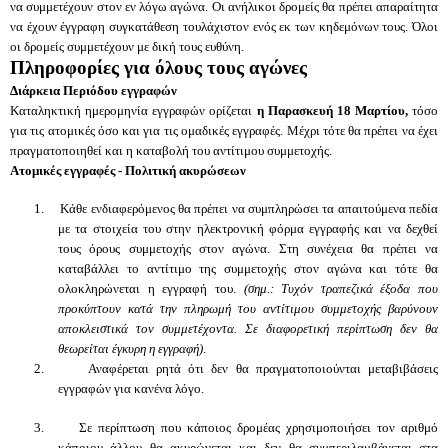
να συμμετέχουν στον εν λόγω αγώνα. Οι ανήλικοι δρομείς θα πρέπει απαραίτητα
να έχουν έγγραφη συγκατάθεση τουλάχιστον ενός εκ των κηδεμόνων τους.
Όλοι
οι δρομείς συμμετέχουν με δική τους ευθύνη.
Πληροφορίες για όλους τους αγώνες
Διάρκεια Περιόδου εγγραφών
Καταληκτική ημερομηνία εγγραφών ορίζεται
η Παρασκευή 18 Μαρτίου,
τόσο
για τις ατομικές όσο και για τις ομαδικές εγγραφές. Μέχρι τότε θα πρέπει να έχει
πραγματοποιηθεί και η καταβολή του αντίτιμου συμμετοχής.
Ατομικές εγγραφές - Πολιτική ακυρώσεων
1.
Κάθε ενδιαφερόμενος θα πρέπει να συμπληρώσει τα απαιτούμενα πεδία
με τα στοιχεία του στην ηλεκτρονική φόρμα εγγραφής και να δεχθεί
τους όρους συμμετοχής στον αγώνα. Στη συνέχεια θα πρέπει να
καταβάλλει το αντίτιμο της συμμετοχής στον αγώνα και τότε θα
ολοκληρώνεται η εγγραφή του.
(σημ.: Τυχόν τραπεζικά έξοδα που
προκύπτουν κατά την πληρωμή του αντίτιμου συμμετοχής βαρύνουν
αποκλειστικά τον συμμετέχοντα. Σε διαφορετική περίπτωση δεν θα
θεωρείται έγκυρη η εγγραφή)
.
2.
Αναφέρεται ρητά ότι δεν θα πραγματοποιούνται μεταβιβάσεις
εγγραφών για κανένα λόγο.
3.
Σε περίπτωση που κάποιος δρομέας χρησιμοποιήσει τον αριθμό
κάποιου άλλου θα ακυρώνεται και δεν θα συμπεριλαμβάνεται στα