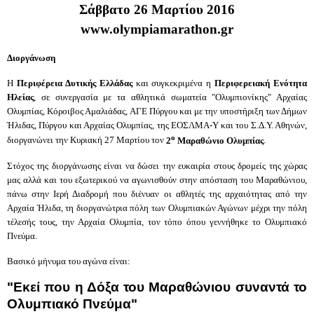
Σάββατο 26 Μαρτίου 2016
www.olympiamarathon.gr
Διοργάνωση
Η
Περιφέρεια Δυτικής Ελλάδας
και συγκεκριμένα η
Περιφερειακή Ενότητα
Ηλείας
, σε συνεργασία με τα αθλητικά σωματεία "Ολυμπιονίκης" Αρχαίας
Ολυμπίας, Κόροιβος Αμαλιάδας, ΑΓΕ Πύργου και με την υποστήριξη των Δήμων
Ήλιδας, Πύργου και Αρχαίας Ολυμπίας, της ΕΟΣΛΜΑ-Υ και του Σ.Δ.Υ. Αθηνών,
ο
διοργανώνει την Κυριακή 27 Μαρτίου τον
2
Μαραθώνιο Ολυμπίας
.
Στόχος της διοργάνωσης είναι να δώσει την ευκαιρία στους δρομείς της χώρας
μας αλλά και του εξωτερικού να αγωνισθούν στην απόσταση του Μαραθώνιου,
πάνω στην Ιερή Διαδρομή που διένυαν οι αθλητές της αρχαιότητας από την
Αρχαία Ήλιδα, τη διοργανώτρια πόλη των Ολυμπιακών Αγώνων μέχρι την πόλη
τέλεσής τους, την Αρχαία Ολυμπία, τον τόπο όπου γεννήθηκε το Ολυμπιακό
Πνεύμα.
Βασικό μήνυμα του αγώνα είναι:
"Εκεί που η Δόξα του Μαραθώνιου συναντά το
Ολυμπιακό Πνεύμα"