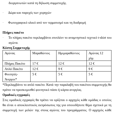
διοργανωτών κατά τη δήλωση συμμετοχής.
·
Δώρα και παροχές των χορηγών
·
Φωτογραφικό υλικό από τον τερματισμό και τη διαδρομή
Πλήρες πακέτο
·
Το πλήρες πακέτο περιλαμβάνει επιπλέον το αναμνηστικό τεχνικό t-shirt του
αγώνα.
Κόστη Συμμετοχής
Αγώνας
Μαραθώνιος
Ημιμαραθώνιος
Αγώνας 12
χλμ.
Πλήρες Πακέτο
17 €
12 €
12 €
Απλό Πακέτο
12 €
9 €
9 €
Φοιτητές-
5 €
5 €
5 €
Άνεργοι*
*Περιλαμβάνει το απλό πακέτο. Κατά την παραλαβή του πακέτου συμμετοχής θα
πρέπει να προσκομισθεί φοιτητικό πάσο ή κάρτα ανεργίας.
Ομαδικές εγγραφές
Στις ομαδικές εγγραφές θα πρέπει να ορίζεται ο αρχηγός κάθε ομάδας ο οποίος
θα είναι ο αποκλειστικός εκπρόσωπος της για οποιοδήποτε θέμα σχετικά με τη
συμμετοχή των μελών της στους αγώνες του προγράμματος. Ο αρχηγός κάθε