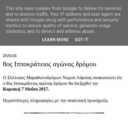
This site uses cookies from Google to deliver its services
and to analyze traffic. Your IP address and user-agent are
shared with Google along with performance and security
metrics to ensure quality of service, generate usage
statistics, and to detect and address abuse.
Νέα
Σύλλογος
Ιπποκράτειος
Γεντίκι 
LEARN MORE
GOT IT
25/5/16
8ος Ιπποκράτειος αγώνας δρόμου
Ο Σύλλογος Μαραθωνοδρόμων Νομού Λάρισας ανακοινώνει ότι
ο 8ος Ιπποκράτειος αγώνας δρόμου θα διεξαχθεί την
Κυριακή 7 Μαΐου 2017.
Περισσότερες πληροφορίες με την αναλυτική προκήρυξη.