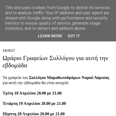
This site uses cookies from Google to deliver its services
and to analyze traffic. Your IP address and user-agent are
shared with Google along with performance and security
metrics to ensure quality of service, generate usage
statistics, and to detect and address abuse.
Νέα
Σύλλογος
Ιπποκράτειος
Γεντίκι 
LEARN MORE
GOT IT
16/4/17
Ωράριο Γραφείων Συλλόγου για αυτή την
εβδομάδα
Τα γραφεία του
Συλλόγου Μαραθωνοδρόμων Νομού Λάρισας
για αυτή την εβδομάδα θα είναι ανοιχτά:
Τρίτη 18 Απριλίου 20.00 με 21.00
Τετάρτη 19 Απριλίου 20.00 με 21.00
Πέμπτη 20 Απριλίου 20.00 με 21.00