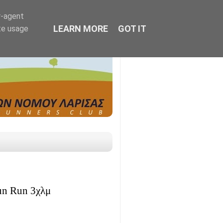
r-agent
LEARN MORE
GOT IT
te usage
un Run 3χλμ