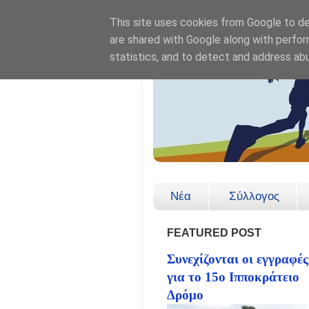
This site uses cookies from Google to del
are shared with Google along with perfor
statistics, and to detect and address ab
Νέα
Σύλλογος
FEATURED POST
Συνεχίζονται οι εγγραφές
για το 15ο Ιπποκράτειο
Δρόμο