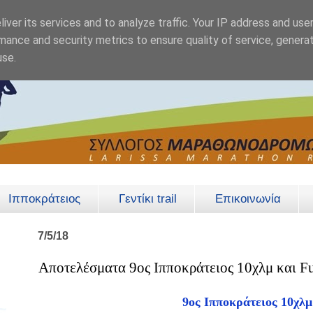
iver its services and to analyze traffic. Your IP address and use
mance and security metrics to ensure quality of service, genera
use.
Ιπποκράτειος
Γεντίκι trail
Επικοινωνία
7/5/18
Αποτελέσματα 9ος Ιπποκράτειος 10χλμ και F
9ος Ιπποκράτειος 10χλμ