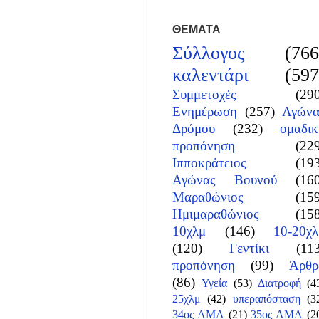
ΘΕΜΑΤΑ
Σύλλογος
(766
καλεντάρι
(597
Συμμετοχές
(29
Ενημέρωση
(257)
Αγώνα
Δρόμου
(232)
ομαδικ
προπόνηση
(22
Ιπποκράτειος
(19
Αγώνας Βουνού
(16
Μαραθώνιος
(15
Ημιμαραθώνιος
(15
10χλμ
(146)
10-20χλ
(120)
Γεντίκι
(11
προπόνηση
(99)
Άρθρ
(86)
Υγεία
(53)
Διατροφή
(4
25χλμ
(42)
υπεραπόσταση
(3
34ος ΑΜΑ
(21)
35ος ΑΜΑ
(2