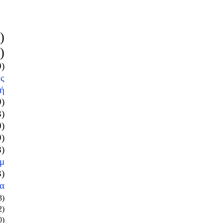
)
)
0)
ς
ή
9)
3)
0)
9)
8)
μ
3)
α
3)
2)
0)