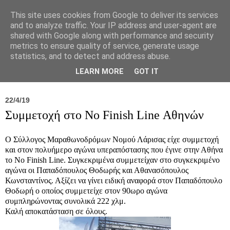
This site uses cookies from Google to deliver its services
and to analyze traffic. Your IP address and user-agent are
shared with Google along with performance and security
metrics to ensure quality of service, generate usage
statistics, and to detect and address abuse.
Νέα
Σύλλογος
Ιπποκράτειος
Γεντίκι 
LEARN MORE
GOT IT
22/4/19
Συμμετοχή στο No Finish Line Αθηνών
Ο Σύλλογος Μαραθωνοδρόμων Νομού Λάρισας είχε συμμετοχή
και στον πολυήμερο αγώνα υπεραπόστασης που έγινε στην Αθήνα
το No Finish Line. Συγκεκριμένα συμμετείχαν στο συγκεκριμένο
αγώνα οι Παπαδόπουλος Θοδωρής και Αθανασόπουλος
Κωνσταντίνος. Αξίζει να γίνει ειδική αναφορά στον Παπαδόπουλο
Θοδωρή ο οποίος συμμετείχε στον 90ωρο αγώνα
συμπληρώνοντας συνολικά 222 χλμ.
Καλή αποκατάσταση σε όλους.