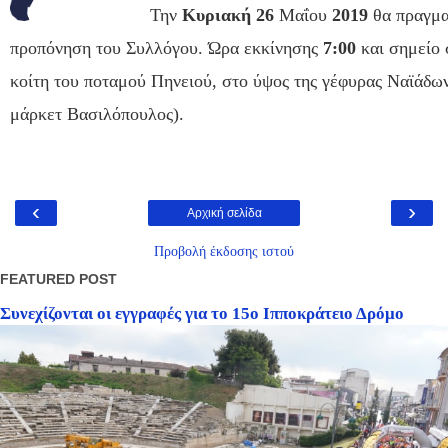
Την
Κυριακή 26
Μαΐου
2019
θα πραγμα
προπόνηση του Συλλόγου.
Ώρα εκκίνησης
7:00
και σημείο
κοίτη του ποταμού Πηνειού, στο ύψος της γέφυρας Ναϊάδ
μάρκετ Βασιλόπουλος).
‹
›
Αρχική σελίδα
Προβολή έκδοσης ιστού
FEATURED POST
Συνεχίζονται οι εγγραφές για το 15ο Ιπποκράτειο Δρόμο