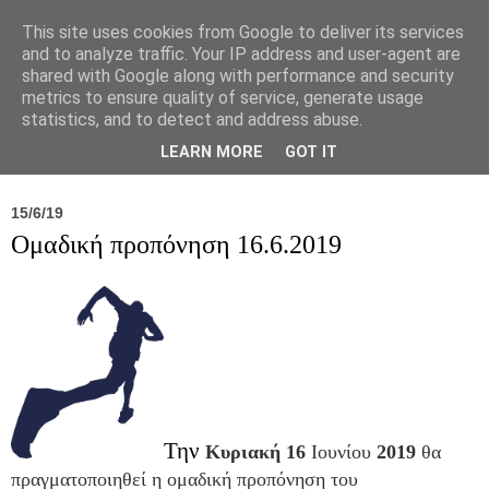
This site uses cookies from Google to deliver its services
and to analyze traffic. Your IP address and user-agent are
shared with Google along with performance and security
metrics to ensure quality of service, generate usage
statistics, and to detect and address abuse.
Νέα
Σύλλογος
Ιπποκράτειος
Γεντίκι 
LEARN MORE
GOT IT
15/6/19
Ομαδική προπόνηση 16.6.2019
Την
Κυριακή 16
Ιουνίου
2019
θα
πραγματοποιηθεί η ομαδική προπόνηση του