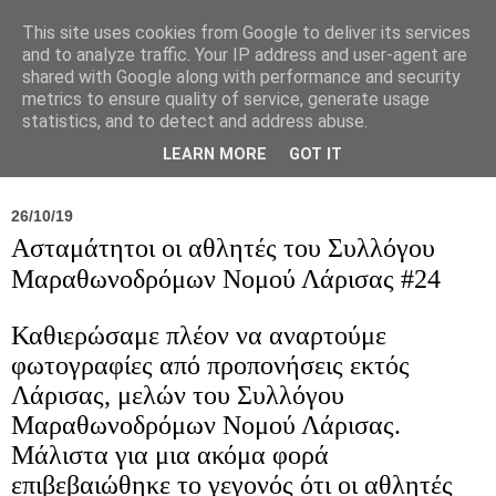
This site uses cookies from Google to deliver its services
and to analyze traffic. Your IP address and user-agent are
shared with Google along with performance and security
metrics to ensure quality of service, generate usage
statistics, and to detect and address abuse.
Νέα
Σύλλογος
Ιπποκράτειος
Γεντίκι 
LEARN MORE
GOT IT
26/10/19
Ασταμάτητοι οι αθλητές του Συλλόγου
Μαραθωνοδρόμων Νομού Λάρισας #24
Καθιερώσαμε πλέον να αναρτούμε
φωτογραφίες από προπονήσεις εκτός
Λάρισας, μελών του Συλλόγου
Μαραθωνοδρόμων Νομού Λάρισας.
Μάλιστα για μια ακόμα φορά
επιβεβαιώθηκε το γεγονός ότι οι αθλητές