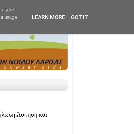
r-agent
LEARN MORE
GOT IT
te usage
δήλωση Άσκηση και