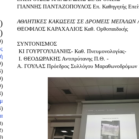
ΓΙΑΝΝΗΣ ΠΑΝΤΑΖΟΠΟΥΛΟΣ Επ. Καθηγητής Επείγο
ΑΘΛΗΤΙΚΕΣ ΚΑΚΩΣΕΙΣ ΣΕ ΔΡΟΜΕΙΣ ΜΕΓΑΛΩΝ
)
ΘΕΟΦΙΛΟΣ ΚΑΡΑΧΑΛΙΟΣ Καθ. Ορθοπαιδικής
)
0)
ΣΥΝΤΟΝΙΣΜΟΣ
ς
ΚΙ ΓΟΥΡΓΟΥΛΙΑΝΗΣ- Καθ. Πνευμονολογίας-
ή
I. ΘΕΟΔΩΡΑΚΗΣ Αντιπρύτανης Π.Θ. -
9)
Α. ΓΟΥΛΑΣ Πρόεδρος Συλλόγου Μαραθωνοδρόμων 
3)
0)
9)
8)
μ
3)
α
3)
2)
0)