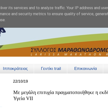
iver its services and to analyze traffic. Your IP address and use
mance and security metrics to ensure quality of service, genera
use.
Ιπποκράτειος
Γεντίκι trail
Επικοινωνία
22/10/19
Με μεγάλη επιτυχία πραγματοποιήθηκε η εκ
Υγεία VIΙ