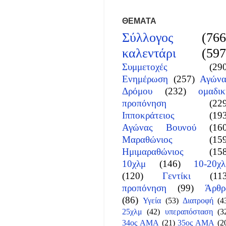
ΘΕΜΑΤΑ
Σύλλογος
(766
καλεντάρι
(597
Συμμετοχές
(29
Ενημέρωση
(257)
Αγώνα
Δρόμου
(232)
ομαδικ
προπόνηση
(22
Ιπποκράτειος
(19
Αγώνας Βουνού
(16
Μαραθώνιος
(15
Ημιμαραθώνιος
(15
10χλμ
(146)
10-20χλ
(120)
Γεντίκι
(11
προπόνηση
(99)
Άρθρ
(86)
Υγεία
(53)
Διατροφή
(4
25χλμ
(42)
υπεραπόσταση
(3
34ος ΑΜΑ
(21)
35ος ΑΜΑ
(2