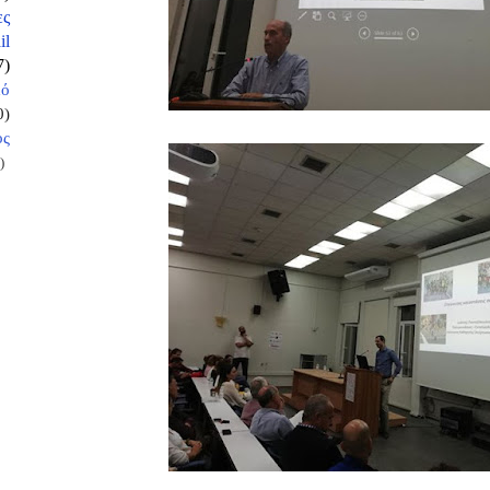
ες
il
7)
κό
0)
ος
)