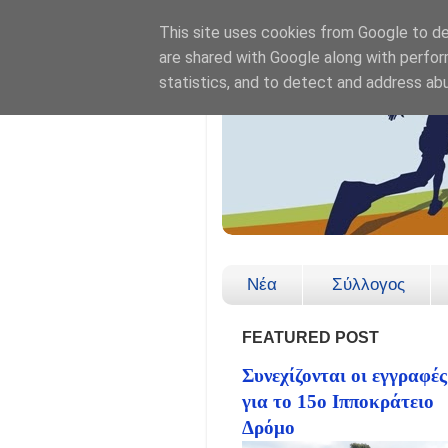
This site uses cookies from Google to del
are shared with Google along with perfor
statistics, and to detect and address ab
Νέα
Σύλλογος
FEATURED POST
Συνεχίζονται οι εγγραφές
για το 15ο Ιπποκράτειο
Δρόμο