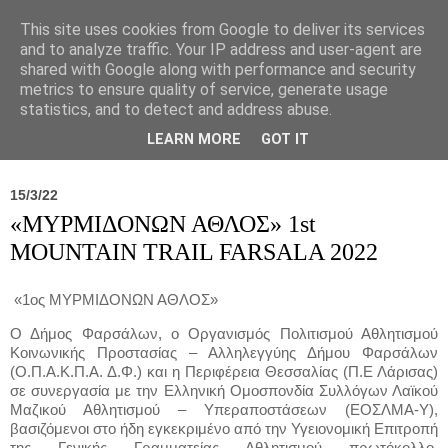
This site uses cookies from Google to deliver its services
and to analyze traffic. Your IP address and user-agent are
shared with Google along with performance and security
metrics to ensure quality of service, generate usage
statistics, and to detect and address abuse.
Νέα
Σύλλογος
Ιπποκράτειος
Γεντίκι 
LEARN MORE
GOT IT
15/3/22
«ΜΥΡΜΙΔΟΝΩΝ ΑΘΛΟΣ» 1st
MOUNTAIN TRAIL FARSALA 2022
«1ος ΜΥΡΜΙΔΟΝΩΝ ΑΘΛΟΣ»
Ο Δήμος Φαρσάλων, ο Οργανισμός Πολιτισμού Αθλητισμού
Κοινωνικής Προστασίας – Αλληλεγγύης Δήμου Φαρσάλων
(Ο.Π.Α.Κ.Π.Α. Δ.Φ.) και η Περιφέρεια Θεσσαλίας (Π.Ε Λάρισας)
σε συνεργασία με την Ελληνική Ομοσπονδία Συλλόγων Λαϊκού
Μαζικού Αθλητισμού – Υπεραποστάσεων (ΕΟΣΛΜΑ-Υ),
βασιζόμενοι στο ήδη εγκεκριμένο από την Υγειονομική Επιτροπή