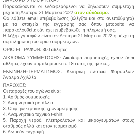
ΔΗΛΩΣΕΙΣ ΣΥΜΜΕΤΟΧΗΣ
Παρακαλούνται οι ενδιαφερόμενοι να δηλώσουν συμμετοχή
στον σύνδεσμο
.
μέχρι τη Δευτέρα 21 Μαρτίου 2022
Θα λάβετε email επιβεβαίωσης (ελέγξτε και στα ανεπιθύμητα)
με τα στοιχεία της εγγραφής σας όπου μπορείτε να
παρακολουθείτε εάν έχει επιβεβαιωθεί η πληρωμή σας.
Η λήξη εγγραφών είναι την Δευτέρα 21 Μαρτίου 2022 ή μέχρι τη
συμπλήρωση του ορίου συμμετοχών.
ΟΡΙΟ ΕΓΓΡΑΦΩΝ: 300 αθλητές
ΔΙΚΑΙΩΜΑ ΣΥΜΜΕΤΟΧΗΣ: Δικαίωμα συμμετοχής έχουν όσοι
αθλητές έχουν συμπληρώσει το 18ο έτος της ηλικίας.
ΕΚΚΙΝΗΣΗ-ΤΕΡΜΑΤΙΣΜΟΣ: Κεντρική πλατεία Φαρσάλων
Άγαλμα Αχιλλέα.
ΠΑΡΟΧΕΣ:
Οι παροχές του αγώνα είναι:
1. Αριθμός συμμετοχής
2. Αναμνηστικό μετάλλιο
3. Chip ηλεκτρονικής χρονομέτρησης
4. Αναμνηστικό τεχνικό t-shirt
5. Παροχή νερού, ηλεκτρολυτών και μικρογευμάτων στους
σταθμούς αλλά και στον τερματισμό.
6. Δωρεάν εγγραφή