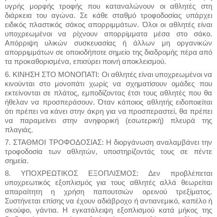
υγρής μορφής τροφής που καταναλώνουν οι αθλητές στη
διάρκεια του αγώνα. Σε κάθε σταθμό τροφοδοσίας υπάρχει
ειδικός πλαστικός σάκος απορριμμάτων. Όλοι οι αθλητές είναι
υποχρεωμένοι να ρίχνουν απορρίμματα μέσα στο σάκο.
Απόρριψη υλικών συσκευασίας ή άλλων μη οργανικών
απορριμμάτων σε οποιοδήποτε σημείο της διαδρομής πέρα από
τα προκαθορισμένα, επισύρει ποινή αποκλεισμού.
6. ΚΙΝΗΣΗ ΣΤΟ ΜΟΝΟΠΑΤΙ: Οι αθλητές είναι υποχρεωμένοι να
κινούνται στο μονοπάτι χωρίς να σχηματίσουν ομάδες που
εκτείνονται σε πλάτος, εμποδίζοντας έτσι τους αθλητές που θα
ήθελαν να προσπεράσουν. Όταν κάποιος αθλητής ειδοποιείται
ότι πρέπει να κάνει στην άκρη για να προσπεραστεί, θα πρέπει
να παραμείνει στην ανηφορική (εσωτερική) πλευρά της
πλαγιάς.
7. ΣΤΑΘΜΟΙ ΤΡΟΦΟΔΟΣΙΑΣ: Η διοργάνωση αναλαμβάνει την
τροφοδοσία των αθλητών, υποστηρίζοντάς τους σε πέντε
σημεία.
8. ΥΠΟΧΡΕΩΤΙΚΟΣ ΕΞΟΠΛΙΣΜΟΣ: Δεν προβλέπεται
υποχρεωτικός εξοπλισμός για τους αθλητές αλλά θεωρείται
απαραίτητη η χρήση παπουτσιών ορεινού τρεξίματος.
Συστήνεται επίσης να έχουν αδιάβροχο ή αντιανεμικό, καπέλο ή
σκούφο, γάντια. Η εγκατάλειψη εξοπλισμού κατά μήκος της