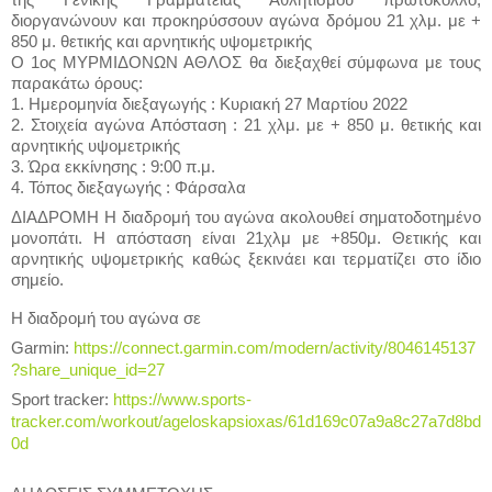
της Γενικής Γραμματείας Αθλητισμού πρωτόκολλο,
διοργανώνουν και προκηρύσσουν αγώνα δρόμου 21 χλμ. με +
850 μ. θετικής και αρνητικής υψομετρικής
Ο 1ος ΜΥΡΜΙΔΟΝΩΝ ΑΘΛΟΣ θα διεξαχθεί σύμφωνα με τους
παρακάτω όρους:
1. Ημερομηνία διεξαγωγής : Κυριακή 27 Μαρτίου 2022
2. Στοιχεία αγώνα Απόσταση : 21 χλμ. με + 850 μ. θετικής και
αρνητικής υψομετρικής
3. Ώρα εκκίνησης : 9:00 π.μ.
4. Τόπος διεξαγωγής : Φάρσαλα
ΔΙΑΔΡΟΜΗ Η διαδρομή του αγώνα ακολουθεί σηματοδοτημένο
μονοπάτι. Η απόσταση είναι 21χλμ με +850μ. Θετικής και
αρνητικής υψομετρικής καθώς ξεκινάει και τερματίζει στο ίδιο
σημείο.
Η διαδρομή του αγώνα σε
https://connect.garmin.com/modern/activity/8046145137
Garmin:
?share_unique_id=27
https://www.sports-
Sport tracker:
tracker.com/workout/ageloskapsioxas/61d169c07a9a8c27a7d8bd
0d