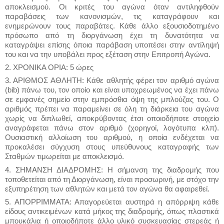
αποκλεισμού. Οι κριτές του αγώνα όταν αντιληφθούν
παραβάσεις των κανονισμών, τις καταγράφουν και
ενημερώνουν τους παραβάτες. Κάθε άλλο εξουσιοδοτημένο
πρόσωπο από τη διοργάνωση έχει τη δυνατότητα να
καταγράψει επίσης όποια παράβαση υποπέσει στην αντίληψή
του και να την υποβάλει προς εξέταση στην Επιτροπή Αγώνα.
2. ΧΡΟΝΙΚΑ ΟΡΙΑ: 5 ώρες
3. ΑΡΙΘΜΟΣ ΑΘΛΗΤΗ: Κάθε αθλητής φέρει τον αριθμό αγώνα
(bib) πάνω του, τον οποίο και είναι υποχρεωμένος να έχει πάνω
σε εμφανές σημείο στην εμπρόσθια όψη της μπλούζας του. Ο
αριθμός πρέπει να παραμείνει σε όλη τη διάρκεια του αγώνα
χωρίς να διπλωθεί, αποκρύβοντας έτσι οποιοδήποτε στοιχείο
αναγράφεται πάνω στον αριθμό (χορηγοί, λογότυπα κλπ).
Ουσιαστική αλλοίωση του αριθμού, η οποία ενδέχεται να
προκαλέσει σύγχυση στους υπεύθυνους καταγραφής των
Σταθμών τιμωρείται με αποκλεισμό.
4. ΣΗΜΑΝΣΗ ΔΙΑΔΡΟΜΗΣ: Η σήμανση της διαδρομής που
τοποθετείται από τη Διοργάνωση, είναι προσωρινή, με στόχο την
εξυπηρέτηση των αθλητών και μετά τον αγώνα θα αφαιρεθεί.
5. ΑΠΟΡΡΙΜΜΑΤΑ: Απαγορεύεται αυστηρά η απόρριψη κάθε
είδους αντικειμένων κατά μήκος της διαδρομής, όπως πλαστικά
μπουκάλια ή οποιοδήποτε άλλο υλικό συσκευασίας στερεάς ή