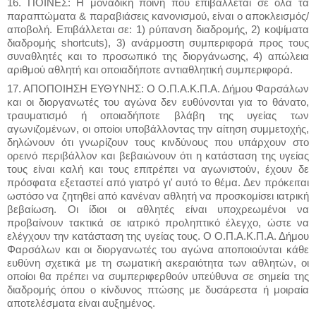
16. ΠΟΙΝΕΣ: Η μοναδική ποινή που επιβάλλεται σε όλα τα
παραπτώματα & παραβιάσεις κανονισμού, είναι ο αποκλεισμός/
αποβολή. Επιβάλλεται σε: 1) ρύπανση διαδρομής, 2) κοψίματα
διαδρομής shortcuts), 3) ανάρμοστη συμπεριφορά προς τους
συναθλητές και το προσωπικό της διοργάνωσης, 4) απώλεια
αριθμού αθλητή και οποιαδήποτε αντιαθλητική συμπεριφορά.
17. ΑΠΟΠΟΙΗΣΗ ΕΥΘΥΝΗΣ: Ο Ο.Π.Α.Κ.Π.Α. Δήμου Φαρσάλων
και οι διοργανωτές του αγώνα δεν ευθύνονται για το θάνατο,
τραυματισμό ή οποιαδήποτε βλάβη της υγείας των
αγωνιζομένων, οι οποίοι υποβάλλοντας την αίτηση συμμετοχής,
δηλώνουν ότι γνωρίζουν τους κινδύνους που υπάρχουν στο
ορεινό περιβάλλον και βεβαιώνουν ότι η κατάσταση της υγείας
τους είναι καλή και τους επιτρέπει να αγωνιστούν, έχουν δε
πρόσφατα εξεταστεί από γιατρό γι' αυτό το θέμα. Δεν πρόκειται
ωστόσο να ζητηθεί από κανέναν αθλητή να προσκομίσει ιατρική
βεβαίωση. Οι ίδιοι οι αθλητές είναι υποχρεωμένοι να
προβαίνουν τακτικά σε ιατρικό προληπτικό έλεγχο, ώστε να
ελέγχουν την κατάσταση της υγείας τους. Ο Ο.Π.Α.Κ.Π.Α. Δήμου
Φαρσάλων και οι διοργανωτές του αγώνα αποποιούνται κάθε
ευθύνη σχετικά με τη σωματική ακεραιότητα των αθλητών, οι
οποίοι θα πρέπει να συμπεριφερθούν υπεύθυνα σε σημεία της
διαδρομής όπου ο κίνδυνος πτώσης με δυσάρεστα ή μοιραία
αποτελέσματα είναι αυξημένος.