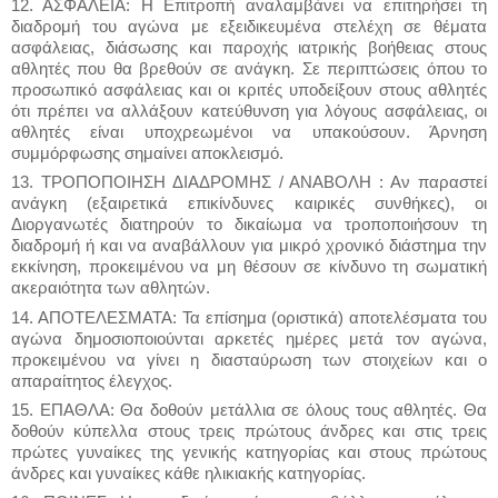
12. ΑΣΦΑΛΕΙΑ: Η Επιτροπή αναλαμβάνει να επιτηρήσει τη
διαδρομή του αγώνα με εξειδικευμένα στελέχη σε θέματα
ασφάλειας, διάσωσης και παροχής ιατρικής βοήθειας στους
αθλητές που θα βρεθούν σε ανάγκη. Σε περιπτώσεις όπου το
προσωπικό ασφάλειας και οι κριτές υποδείξουν στους αθλητές
ότι πρέπει να αλλάξουν κατεύθυνση για λόγους ασφάλειας, οι
αθλητές είναι υποχρεωμένοι να υπακούσουν. Άρνηση
συμμόρφωσης σημαίνει αποκλεισμό.
13. ΤΡΟΠΟΠΟΙΗΣΗ ΔΙΑΔΡΟΜΗΣ / ΑΝΑΒΟΛΗ : Αν παραστεί
ανάγκη (εξαιρετικά επικίνδυνες καιρικές συνθήκες), οι
Διοργανωτές διατηρούν το δικαίωμα να τροποποιήσουν τη
διαδρομή ή και να αναβάλλουν για μικρό χρονικό διάστημα την
εκκίνηση, προκειμένου να μη θέσουν σε κίνδυνο τη σωματική
ακεραιότητα των αθλητών.
14. ΑΠΟΤΕΛΕΣΜΑΤΑ: Τα επίσημα (οριστικά) αποτελέσματα του
αγώνα δημοσιοποιούνται αρκετές ημέρες μετά τον αγώνα,
προκειμένου να γίνει η διασταύρωση των στοιχείων και ο
απαραίτητος έλεγχος.
15. ΕΠΑΘΛΑ: Θα δοθούν μετάλλια σε όλους τους αθλητές. Θα
δοθούν κύπελλα στους τρεις πρώτους άνδρες και στις τρεις
πρώτες γυναίκες της γενικής κατηγορίας και στους πρώτους
άνδρες και γυναίκες κάθε ηλικιακής κατηγορίας.