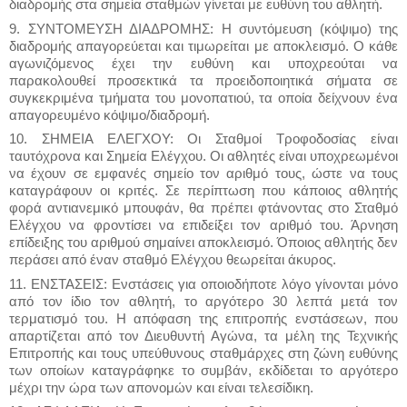
διαδρομής στα σημεία σταθμών γίνεται με ευθύνη του αθλητή.
9. ΣΥΝΤΟΜΕΥΣΗ ΔΙΑΔΡΟΜΗΣ: Η συντόμευση (κόψιμο) της
διαδρομής απαγορεύεται και τιμωρείται με αποκλεισμό. Ο κάθε
αγωνιζόμενος έχει την ευθύνη και υποχρεούται να
παρακολουθεί προσεκτικά τα προειδοποιητικά σήματα σε
συγκεκριμένα τμήματα του μονοπατιού, τα οποία δείχνουν ένα
απαγορευμένο κόψιμο/διαδρομή.
10. ΣΗΜΕΙΑ ΕΛΕΓΧΟΥ: Οι Σταθμοί Τροφοδοσίας είναι
ταυτόχρονα και Σημεία Ελέγχου. Οι αθλητές είναι υποχρεωμένοι
να έχουν σε εμφανές σημείο τον αριθμό τους, ώστε να τους
καταγράφουν οι κριτές. Σε περίπτωση που κάποιος αθλητής
φορά αντιανεμικό μπουφάν, θα πρέπει φτάνοντας στο Σταθμό
Ελέγχου να φροντίσει να επιδείξει τον αριθμό του. Άρνηση
επίδειξης του αριθμού σημαίνει αποκλεισμό. Όποιος αθλητής δεν
περάσει από έναν σταθμό Ελέγχου θεωρείται άκυρος.
11. ΕΝΣΤΑΣΕΙΣ: Ενστάσεις για οποιοδήποτε λόγο γίνονται μόνο
από τον ίδιο τον αθλητή, το αργότερο 30 λεπτά μετά τον
τερματισμό του. Η απόφαση της επιτροπής ενστάσεων, που
απαρτίζεται από τον Διευθυντή Αγώνα, τα μέλη της Τεχνικής
Επιτροπής και τους υπεύθυνους σταθμάρχες στη ζώνη ευθύνης
των οποίων καταγράφηκε το συμβάν, εκδίδεται το αργότερο
μέχρι την ώρα των απονομών και είναι τελεσίδικη.