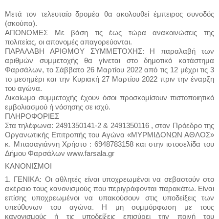
Μετά τον τελευταίο δρομέα θα ακολουθεί έμπειρος συνοδός
(σκούπα).
ΑΠΟΝΟΜΕΣ Με βάση τις έως τώρα ανακοινώσεις της
πολιτείας, οι απονομές απαγορεύονται.
ΠΑΡΑΛΑΒΗ ΑΡΙΘΜΟΥ ΣΥΜΜΕΤΟΧΗΣ: Η παραλαβή των
αριθμών συμμετοχής θα γίνεται στο δημοτικό κατάστημα
Φαρσάλων, το Σάββατο 26 Μαρτίου 2022 από τις 12 μέχρι τις 3
το μεσημέρι και την Κυριακή 27 Μαρτίου 2022 πριν την έναρξη
του αγώνα.
Δικαίωμα συμμετοχής έχουν όσοι προσκομίσουν πιστοποιητικό
εμβολιασμού ή νόσησης σε ισχύ.
ΠΛΗΡΟΦΟΡΙΕΣ
Στα τηλέφωνα: 2491350141-2 & 2491350116 , στον Πρόεδρο της
Οργανωτικής Επιτροπής του Αγώνα «ΜΥΡΜΙΔΟΝΩΝ ΑΘΛΟΣ»
κ. Μπασαγιάννη Χρήστο : 6948783158 και στην ιστοσελίδα του
Δήμου Φαρσάλων www.farsala.gr
ΚΑΝΟΝΙΣΜΟΙ
1. ΓΕΝΙΚΑ: Οι αθλητές είναι υποχρεωμένοι να σεβαστούν στο
ακέραιο τους κανονισμούς που περιγράφονται παρακάτω. Είναι
επίσης υποχρεωμένοι να υπακούσουν στις υποδείξεις των
υπεύθυνων του αγώνα. Η μη συμμόρφωση με τους
κανονισμούς ή τις υποδείξεις επισύρει την ποινή του