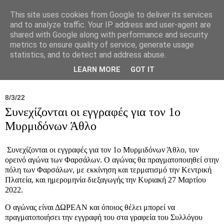
This site uses cookies from Google to deliver its services
and to analyze traffic. Your IP address and user-agent are
shared with Google along with performance and security
metrics to ensure quality of service, generate usage
statistics, and to detect and address abuse.
Νέα
Σύλλογος
Ιπποκράτειος
Γεντίκι 
LEARN MORE
GOT IT
8/3/22
Συνεχίζονται οι εγγραφές για τον 1ο
Μυρμιδόνων Άθλο
Συνεχίζονται οι εγγραφές για τον 1ο Μυρμιδόνων Άθλο, τον
ορεινό αγώνα των Φαρσάλων. Ο αγώνας θα πραγματοποιηθεί στην
πόλη των Φαρσάλων, με εκκίνηση και τερματισμό την Κεντρική
Πλατεία, και ημερομηνία διεξαγωγής την Κυριακή 27 Μαρτίου
2022.
Ο αγώνας είναι ΔΩΡΕΑΝ και όποιος θέλει μπορεί να
πραγματοποιήσει την εγγραφή του στα γραφεία του Συλλόγου