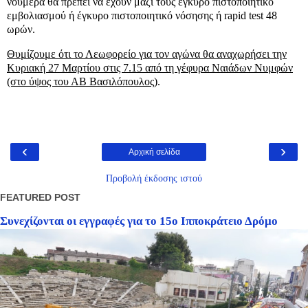
νούμερα θα πρέπει να έχουν μαζί τους έγκυρο πιστοποιητικό
εμβολιασμού ή έγκυρο πιστοποιητικό νόσησης ή rapid test 48
ωρών.
Θυμίζουμε ότι το Λεωφορείο για τον αγώνα θα αναχωρήσει την
Κυριακή 27 Μαρτίου στις 7.15 από τη γέφυρα Ναιάδων Νυμφών
(στο ύψος του ΑΒ Βασιλόπουλος
).
‹
›
Αρχική σελίδα
Προβολή έκδοσης ιστού
FEATURED POST
Συνεχίζονται οι εγγραφές για το 15ο Ιπποκράτειο Δρόμο