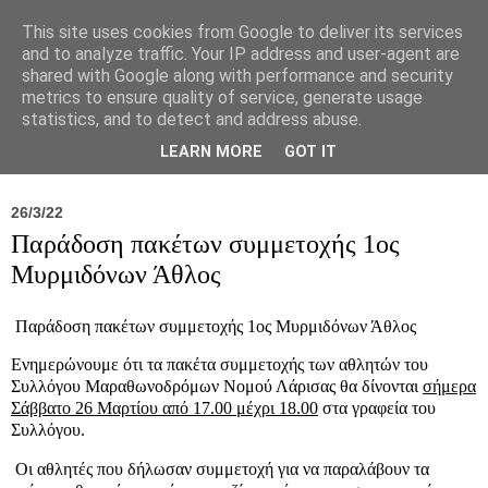
This site uses cookies from Google to deliver its services
and to analyze traffic. Your IP address and user-agent are
shared with Google along with performance and security
metrics to ensure quality of service, generate usage
statistics, and to detect and address abuse.
Νέα
Σύλλογος
Ιπποκράτειος
Γεντίκι 
LEARN MORE
GOT IT
26/3/22
Παράδοση πακέτων συμμετοχής 1ος
Μυρμιδόνων Άθλος
Παράδοση πακέτων συμμετοχής 1ος Μυρμιδόνων Άθλος
Ενημερώνουμε ότι τα πακέτα συμμετοχής των αθλητών του
Συλλόγου Μαραθωνοδρόμων Νομού Λάρισας θα δίνονται
σήμερα
Σάββατο 26 Μαρτίου από 17.00 μέχρι 18.00
στα γραφεία του
Συλλόγου.
Οι αθλητές που δήλωσαν συμμετοχή για να παραλάβουν τα