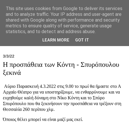
This site uses cookies from Google to deliver its services
and to analyze traffic. Your IP address and user-agent are
shared with Google along with performance and security
metrics to ensure quality of service, generate usage
statistics, and to detect and address abuse.
Νέα
Σύλλογος
Ιπποκράτειος
Γεντίκι 
LEARN MORE
GOT IT
3/3/22
Η προσπάθεια των Κόντη - Σπυρόπουλου
ξεκινά
Αύριο Παρασκευή 4.3.2022 στις 9.00 το πρωί θα ήμαστε στο Α
Αρχαίο Θέατρο για να υποστηρίξουμε, να ενθαρρύνουμε και να
ευχηθούμε καλή δύναμη στο Νίκο Κόντη και το Σπύρο
Σπυρόπουλο που θα ξεκινήσουν την προσπάθεια να τρέξουν στη
Θεσσαλία 260 περίπου χλμ.
Όποιος θέλει μπορεί να είναι μαζί μας εκεί.