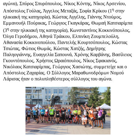
αγώνα), Σπύρος Σπυρόπουλος, Νίκος Κόντης, Νίκος Αρσενίου,
η
Απόστολος Γούλας, Άγγελος Μεταξάς, Σοφία Κρίκου (1
στην
ηλικιακή της κατηγορία), Κώστας Αγγέλης, Γιάννης Ντούμος,
Εμμανουήλ Πούρικας, Γεώργιος Γκαγκάρας, Θωμαή Κατσιαρίμπα
η
(3
στην ηλικιακή της κατηγορία), Κωνσταντίνος Κοκκινόπουλος,
Όλγα Γεροδήμου, Αθηνά Τράικου, Ελπινίκη Ζουμπελούλη,
Αθανασία Κοκκινοπούλου, Παντελής Κουρτσόπουλος, Κώστας
Τσιώτας, Φώτιος Θωμάς, Κώστας Χατζής, Δημήτρης
Παληογιάννης, Ευαγγελία Σαπουνά, Χρόνης Καρβάνης, Βασίλειος
Γκουντόπουλος, Χρήστος Ωραιόπουλος, Νίκος Σφακιανός,
Νικόλαος Κατσιαρίμπας, Γεώργιος Χασιώτης, συμμετείχε και ο
Απόστολος Ζαχαρίας. Ο Σύλλογος Μαραθωνοδρόμων Νομού
Λάρισας ήταν ο πολυπληθέστερος σύλλογος του αγώνα.