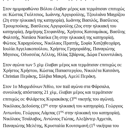
Στον ημιμαραθώνιο Βόλου έλαβαν μέρος και τερμάτισαν επιτυχώς
οι: Κώστας Γκόλτσιος, Ιωάννης Αργυρούλης, Τζουλιάνα Μαγρίζου
(2η στην ηλικιακή της κατηγορία), Ιωάννης Βασιλός, Βασίλειος
Τρουμπούκης, Βασίλειος Αργυρούλης (2ος στην ηλικιακή του
κατηγορία), Δημήτρης Στεφανίδης, Χρήτσος Κατσαμάκας, Βασίλης
Φαλτσής, Νατάσα Νασίκα (3η στην ηλικιακή της κατηγορία),
Φώτιος Χαραχούσιος, Νικόλαος Πραττής, Σοφία Χατζηθεοχάρη,
Ιουλία Αγγελακοπούλου, Χρήστος Γρηγοριάδης, Παναγιώτης
Μητσιος, Οδυσσέας Λέλλης, Ηλίας Σβάρνας, Δώρα Γκουντιλάκη.
Στον αγώνα των 5 χλμ έλαβαν μέρος και τερμάτισαν επιτυχώς οι:
Χρήστος Χρήστου, Κώστας Παπαστεργίου, Νικολέτα Κατσάνη,
Christian
Περάκης, Σύλβια Μακρή, Αμελί Περάκη.
Στον 1ο Μυρμιδόνων Άθλο, τον trail αγώνα στα Φάρσαλα,
συνολικής απόστασης 21 χλμ, έλαβαν μέρος και τερμάτισαν
ος
επιτυχώς οι: Φιλάρετος Κυριακάκης (3
νικητής του αγώνα),
ος
Νικόλαος Δεδούσης (3
στην ηλικιακή του κατηγορία), Γεώργιος
ος
Αντωνίου, Γεώργιος Λάμπας (1
στην ηλικιακή του κατηγορία),
Νικόλαος Τσιάλαβος, Αντώνιος Γιώτας, Αλεξάντερ Αχμετάι,
η
Παναγιώτης Μελέτης, Κρυσταλία Κουτσιμανή (1
νικήτρια του