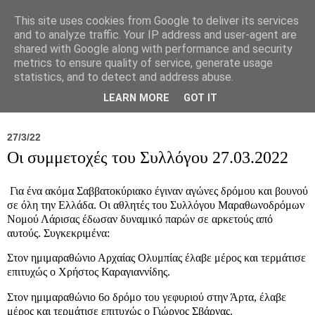
This site uses cookies from Google to deliver its services
and to analyze traffic. Your IP address and user-agent are
shared with Google along with performance and security
metrics to ensure quality of service, generate usage
statistics, and to detect and address abuse.
Νέα
Σύλλογος
Ιπποκράτειος
Γεντίκι 
LEARN MORE
GOT IT
27/3/22
Οι συμμετοχές του Συλλόγου 27.03.2022
Για ένα ακόμα Σαββατοκύριακο έγιναν αγώνες δρόμου και βουνού
σε όλη την Ελλάδα. Οι αθλητές του Συλλόγου Μαραθωνοδρόμων
Νομού Λάρισας έδωσαν δυναμικό παρών σε αρκετούς από
αυτούς. Συγκεκριμένα:
Στον ημιμαραθώνιο Αρχαίας Ολυμπίας έλαβε μέρος και τερμάτισε
επιτυχώς ο Χρήστος Καραγιαννίδης.
Στον ημιμαραθώνιο 6ο δρόμο του γεφυριού στην Άρτα, έλαβε
μέρος και τερμάτισε επιτυχώς ο Γιώργος Σβάρνας.